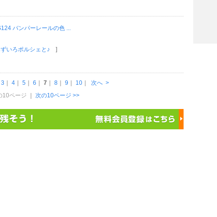
 S124 バンパーレールの色 ...
みずいろポルシェと♪
]
｜
3
｜
4
｜
5
｜
6
｜
7
｜
8
｜
9
｜
10
｜
次へ
>
前の10ページ
｜
次の10ページ >>