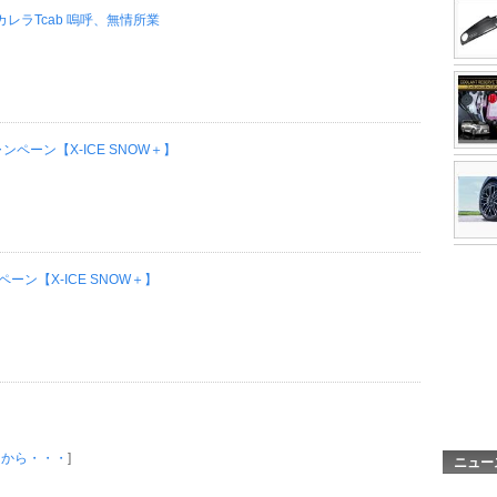
レラTcab 嗚呼、無情所業
ペーン【X-ICE SNOW＋】
ン【X-ICE SNOW＋】
とから・・・
]
ニュー