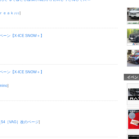
ｅａｋ♪♪♪
]
ン【X-ICE SNOW＋】
ン【X-ICE SNOW＋】
イベン
 nino
]
_S4［VAG］改のページ
]