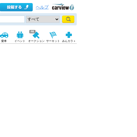
ヘルプ
愛車
イベント
オークション
サーキット
みんカラ＋