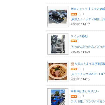
代車チェック【ワゴンR編
1
[
素浪人☆
／
ボディ制作、
26/08/07 14:07
スイッチ移動
[
どっかんどっかん
／
どっ
26/08/07 14:06
今日のうまうま秋葉原
1
[
カイラチョコ＠Z33+ＪＢ7
26/08/07 14:05
常磐道はまた走りたい
2
[
かえで組
／
ワクワクする