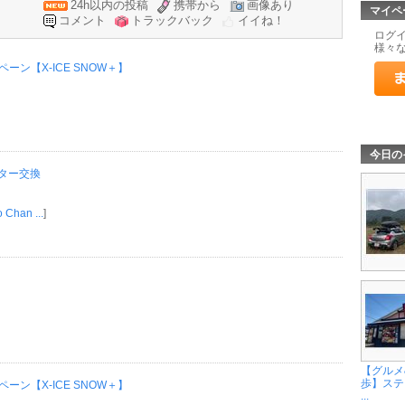
24h以内の投稿
携帯から
画像あり
マイペ
コメント
トラックバック
イイね！
ログ
様々
ン【X-ICE SNOW＋】
今日の
ルター交換
 Chan ...
]
【グルメ
歩】ステ
ン【X-ICE SNOW＋】
...