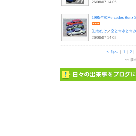
26/08/07 14:05
1995年式Mercedes Benz
[
むねたけ
／
空と☆水と☆
26/08/07 14:02
<
前へ
｜
1
｜
2
<< 