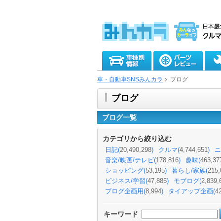
車・自動車SNSみんカラ
ブログ
ブログ
ブログ一覧
カテゴリから絞り込む
日記(
20,490,298
)
クルマ(
4,744,651
)
ニ
音楽/映画/テレビ(
178,816
)
趣味(
463,37
ショッピング(
53,195
)
暮らし/家族(
215,
ビジネス/学習(
47,885
)
モブログ(
2,839,
ブログ企画用(
8,994
)
タイアップ企画(
4
キーワード