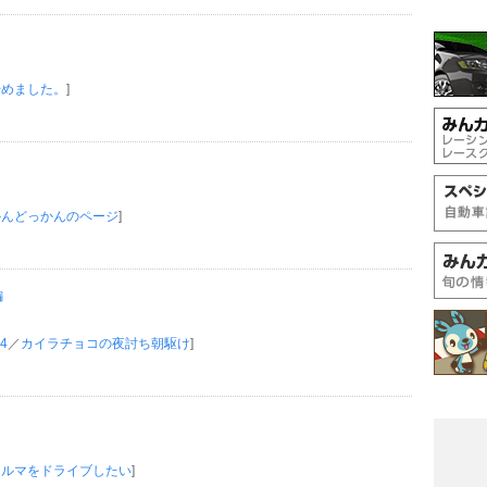
】
始めました。
]
かんどっかんのページ
]
編
4
／
カイラチョコの夜討ち朝駆け
]
クルマをドライブしたい
]