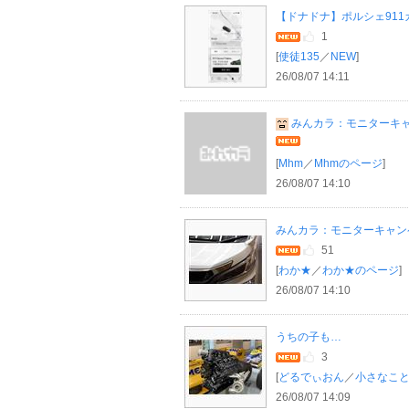
【ドナドナ】ポルシェ911カ
1
[
使徒135
／
NEW
]
26/08/07 14:11
みんカラ：モニターキャン
[
Mhm
／
Mhmのページ
]
26/08/07 14:10
みんカラ：モニターキャンペー
51
[
わか★
／
わか★のページ
]
26/08/07 14:10
うちの子も…
3
[
どるでぃおん
／
小さなこ
26/08/07 14:09