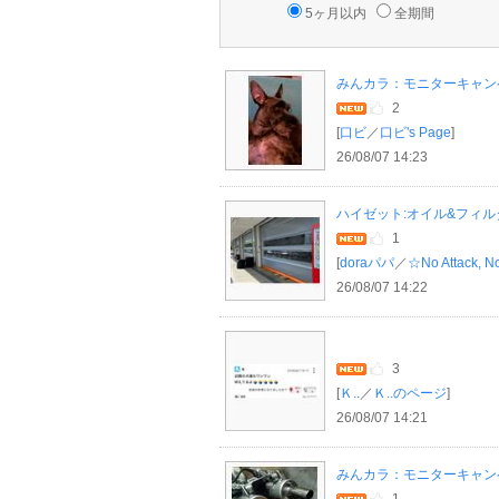
5ヶ月以内
全期間
みんカラ：モニターキャンペー
2
[
口ビ
／
口ビ's Page
]
26/08/07 14:23
ハイゼット:オイル&フィ
1
[
doraパパ
／
☆No Attack, No
26/08/07 14:22
3
[
Ｋ..
／
Ｋ..のページ
]
26/08/07 14:21
みんカラ：モニターキャンペー