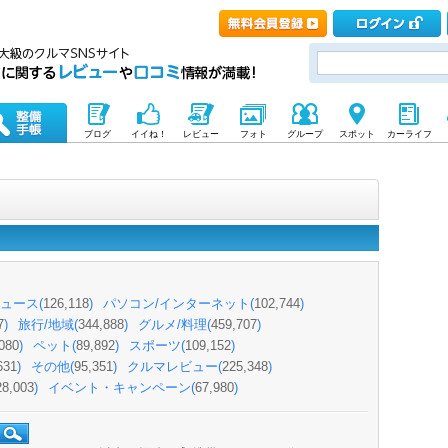
ブログ
イイね！
レビュー
フォト
グループ
スポット
カーライフ
ュース(
126,118
)
パソコン/インターネット(
102,744
)
7
)
旅行/地域(
344,888
)
グルメ/料理(
459,707
)
080
)
ペット(
89,892
)
スポーツ(
109,152
)
631
)
その他(
95,351
)
クルマレビュー(
225,348
)
28,003
)
イベント・キャンペーン(
67,980
)