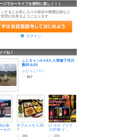
ージでカーライフを便利に楽しく！！
インするとお気に入りの保存や燃費記録など
な管理が出来るようになります
ログイン
イイね！
ふじキャン4-4＆5 八菅橋下河川
敷88＆89
ふじっこパパ
917
&お散
🥢グルメモ-1,36
[トヨタ プリウ
ーキの
7- ...
ス]不明 ド ...
386
378