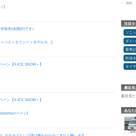
918
ージ
]
注目タ
ス停留所(未開封)です♪
ソニ
ダイ
＋バス＋タクシー＋モデルカ ...
]
愛車
給油
ン【X-ICE SNOW＋】
タイ
最近見
最近見た
ン【X-ICE SNOW＋】
あなた
nAlabamaのページ
]
しざるそばとしば漬け梅おかかおにぎりと梅しそ大 ...