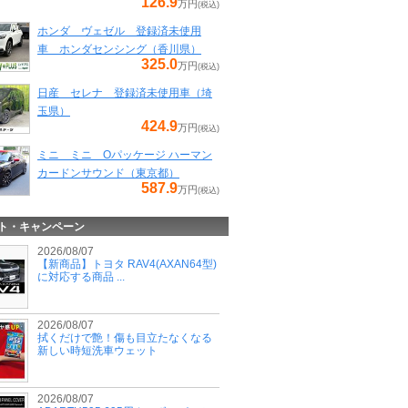
126.9
万円
(税込)
ホンダ ヴェゼル 登録済未使用
車 ホンダセンシング（香川県）
325.0
万円
(税込)
日産 セレナ 登録済未使用車（埼
玉県）
424.9
万円
(税込)
ミニ ミニ Oパッケージ ハーマン
カードンサウンド（東京都）
587.9
万円
(税込)
ト・キャンペーン
2026/08/07
【新商品】トヨタ RAV4(AXAN64型)
に対応する商品 ...
2026/08/07
拭くだけで艶！傷も目立たなくなる
新しい時短洗車ウェット
2026/08/07