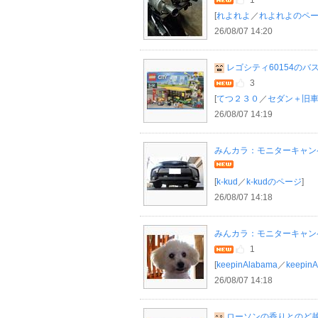
1
[
れよれよ
／
れよれよのペ
26/08/07 14:20
レゴシティ60154のバ
3
[
てつ２３０
／
セダン＋旧車
26/08/07 14:19
みんカラ：モニターキャンペー
[
k-kud
／
k-kudのページ
]
26/08/07 14:18
みんカラ：モニターキャンペー
1
[
keepinAlabama
／
keepi
26/08/07 14:18
ローソンの香りとのど越