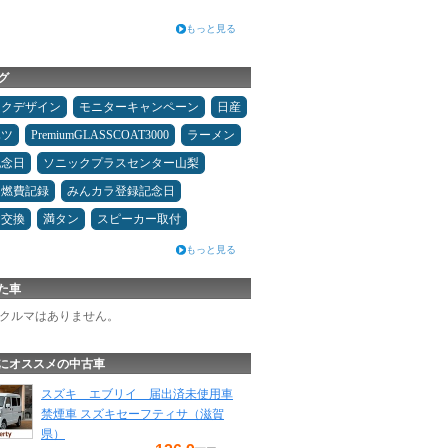
もっと見る
グ
ックデザイン
モニターキャンペーン
日産
ハツ
PremiumGLASSCOAT3000
ラーメン
記念日
ソニックプラスセンター山梨
＆燃費記録
みんカラ登録記念日
ヤ交換
満タン
スピーカー取付
もっと見る
た車
クルマはありません。
にオススメの中古車
スズキ エブリイ 届出済未使用車
禁煙車 スズキセーフティサ（滋賀
県）