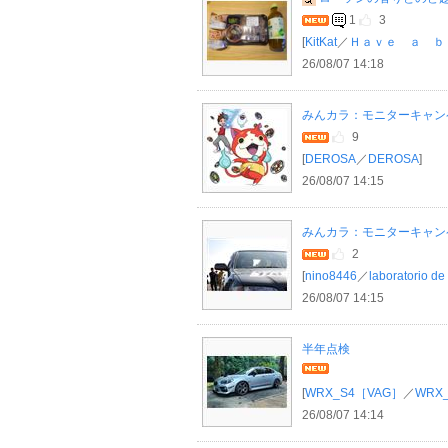
1
3
[
KitKat
／
Ｈａｖｅ ａ ｂｒ
26/08/07 14:18
みんカラ：モニターキャンペー
9
[
DEROSA
／
DEROSA
]
26/08/07 14:15
みんカラ：モニターキャンペー
2
[
nino8446
／
laboratorio de
26/08/07 14:15
半年点検
[
WRX_S4［VAG］
／
WRX
26/08/07 14:14