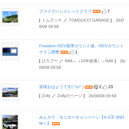
ファイブハンドレッドクラブ
7
[
トムグッチ
／
TOMGUCCI GARAGE
]
26/0
8/08 09:58
Freedom ISCV基準カウント値、ISCVカウント
ゲイン調整
1
[
ひろプー
／
NA6→（10年経過）→NA8
]
26/
08/08 09:58
皆様おはようです( ^ω^ )
2
23
[
Zolly
／
Zollyのページ
]
26/08/08 09:58
みんカラ：モニターキャンペーン【X-ICE SNO
W＋】