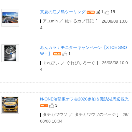
真夏の江ノ島ツーリング
1
19
[
アユmin
／
旅するカブ日記
]
26/08/08 10:0
4
みんカラ：モニターキャンペーン【X-ICE SNO
W＋】
1
[
ぐれびぃ
／
ぐれびぃろーぐ
]
26/08/08 10:0
4
N-ONE治部坂オフ会2026参加＆諏訪湖周辺観光
3
[
タチカワウソ
／
タチカワウソのページ
]
26/
08/08 10:04