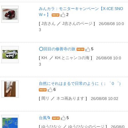
みんカラ：モニターキャンペーン【X-ICE SNO
W＋】
2
[
J吉さん
／
J吉さんのページ
]
26/08/08 10:0
3
⭕️回目の修善寺の旅
5
[
KH.
／
KH.とニャンコの海
]
26/08/08 10:0
3
自然にそれはまるで日常のように（；゜０゜）
6
[
岡リ
／
ネコ画あります
]
26/08/08 10:02
台風🌀
5
[
ゆうひな☆
／
ゆうひな☆のページ
]
26/08/0