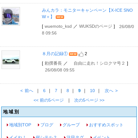
みんカラ：モニターキャンペーン【X-ICE SNO
W＋】
[
wuemoto_ksd
／
WUKSDのページ
]
26/08/0
8 09:56
８月の記録①
2
[
勅撰番長
／
自由に走れ！シロクマ号２
]
26/08/08 09:55
<
前へ
｜
6
｜
7
｜
8
｜
9
｜
10
｜
次へ
>
<< 前の5ページ
｜
次の5ページ >>
地域別
地域別TOP
ブログ
グループ
おすすめスポット
イイね！
何シテル？
注目タグ
イベント