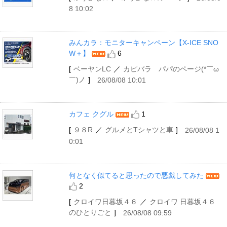
8 10:02
みんカラ：モニターキャンペーン【X-ICE SNO
W＋】
6
[
ベーヤンLC
／
カピバラ パパのページ(*￣ω
￣)ノ
]
26/08/08 10:01
カフェ クグル
1
[
９８R
／
グルメとTシャツと車
]
26/08/08 1
0:01
何となく似てると思ったので悪戯してみた
2
[
クロイワ日暮坂４６
／
クロイワ 日暮坂４６
のひとりごと
]
26/08/08 09:59