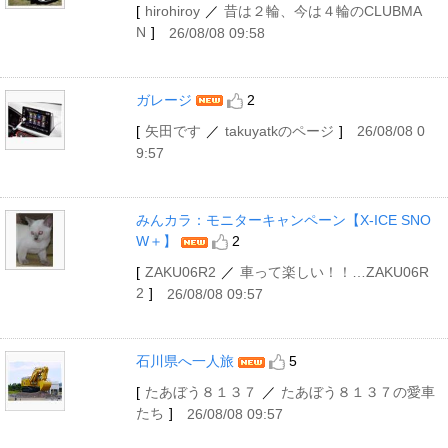
[
hirohiroy
／
昔は２輪、今は４輪のCLUBMA
N
]
26/08/08 09:58
ガレージ
2
[
矢田です
／
takuyatkのページ
]
26/08/08 0
9:57
みんカラ：モニターキャンペーン【X-ICE SNO
W＋】
2
[
ZAKU06R2
／
車って楽しい！！…ZAKU06R
2
]
26/08/08 09:57
石川県へ一人旅
5
[
たあぼう８１３７
／
たあぼう８１３７の愛車
たち
]
26/08/08 09:57