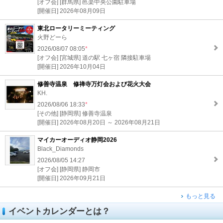
[オフ会] [群馬県] 邑楽中央公園駐車場
[開催日] 2026年08月09日
東北ロータリーミーティング
火野どーら
2026/08/07 08:05
*
[オフ会] [宮城県] 道の駅 七ヶ宿 隣接駐車場
[開催日] 2026年10月04日
修善寺温泉 修禅寺万灯会および花火大会
KH.
2026/08/06 18:33
*
[その他] [静岡県] 修善寺温泉
[開催日] 2026年08月20日 ～ 2026年08月21日
マイカーオーディオ静岡2026
Black_Diamonds
2026/08/05 14:27
[オフ会] [静岡県] 静岡市
[開催日] 2026年09月21日
もっと見る
イベントカレンダーとは？