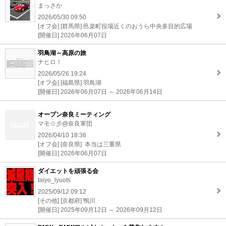
まっさか
2026/05/30 09:50
[オフ会] [群馬県] 邑楽町役場近くのおうら中央多目的広場
[開催日] 2026年06月07日
羽鳥湖～高原の旅
ナヒロ！
2026/05/26 19:24
[オフ会] [福島県] 羽鳥湖
[開催日] 2026年06月07日 ～ 2026年06月14日
オープン奈良ミーティング
マモ☆彡@奈良軍団
2026/04/10 18:36
[オフ会] [奈良県] 本当は三重県
[開催日] 2026年06月07日
ダイエットを頑張る会
taiyo_lyuots
2025/09/12 09:12
[その他] [京都府] 鴨川
[開催日] 2025年09月12日 ～ 2026年09月12日