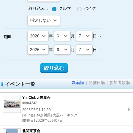
絞り込み：
クルマ
バイク
年
月
日 ～
期間
年
月
日
新着順
|
開催日順
|
参加者数順
イベント一覧
Y's Club大黒集合
taka4348
2026/06/01 12:30
[オフ会] [神奈川県] 大黒パーキング
[開催日] 2026年06月07日
北関東茶会