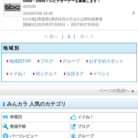
BMW・BMWアルピナオーナーを募集します！
sh3100
2024/07/06 18:39
[その他] [青森県] 県内在住の方または県内就業者
[開催日] 2024年07月06日 ～ 2027年07月06日
<
前へ
｜
1
｜
次へ
>
地域別
地域別TOP
ブログ
グループ
おすすめスポット
イイね！
何シテル？
注目タグ
イベント
ページの先頭へ ▲
みんカラ 人気のカテゴリ
車種別
イイね！
整備手帳
ブログ
パーツレビュー
グループ