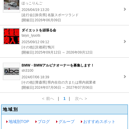
ほっこりんご
2026/04/19 13:20
[走行会] [奈良県] 名阪スポーツランド
[開催日] 2026年06月09日
ダイエットを頑張る会
taiyo_lyuots
2025/09/12 09:12
[その他] [京都府] 鴨川
[開催日] 2025年09月12日 ～ 2026年09月12日
BMW・BMWアルピナオーナーを募集します！
sh3100
2024/07/06 18:39
[その他] [青森県] 県内在住の方または県内就業者
[開催日] 2024年07月06日 ～ 2027年07月06日
<
前へ
｜
1
｜
次へ
>
地域別
地域別TOP
ブログ
グループ
おすすめスポット