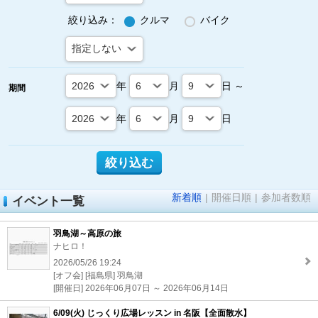
絞り込み：
クルマ
バイク
年
月
日 ～
期間
年
月
日
新着順
|
開催日順
|
参加者数順
イベント一覧
羽鳥湖～高原の旅
ナヒロ！
2026/05/26 19:24
[オフ会] [福島県] 羽鳥湖
[開催日] 2026年06月07日 ～ 2026年06月14日
6/09(火) じっくり広場レッスン in 名阪【全面散水】