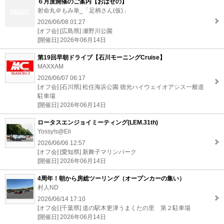
６月度開催のご案内【おはせの】
射命丸＠もみ単_「足柄さん(仮)」
2026/06/08 01:27
[オフ会] [広島県] 瀬野川公園
[開催日] 2026年06月14日
第19回早朝ドライブ【石川モーニングCruise】
MAXXAM
2026/06/07 06:17
[オフ会] [石川県] 松任海浜公園 徳光ハイウェイオアシス一般道
駐車場
[開催日] 2026年06月14日
ロータスエンジョイミーティング(LEM.31th)
Yossy!s@Eli
2026/06/06 12:57
[オフ会] [愛知県] 新舞子マリンパーク
[開催日] 2026年06月14日
4周年！朝から房総ツーリング（オープンカーの集い）
村人ND
2026/06/14 17:10
[オフ会] [千葉県] 道の駅木更津うまくたの里 第２駐車場
[開催日] 2026年06月14日