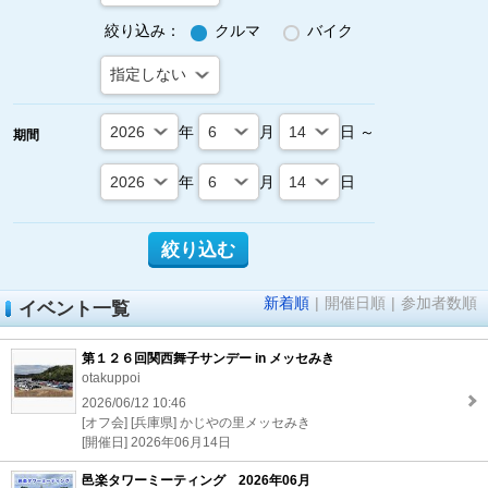
絞り込み：
クルマ
バイク
年
月
日 ～
期間
年
月
日
新着順
|
開催日順
|
参加者数順
イベント一覧
第１２６回関西舞子サンデー in メッセみき
otakuppoi
2026/06/12 10:46
[オフ会] [兵庫県] かじやの里メッセみき
[開催日] 2026年06月14日
邑楽タワーミーティング 2026年06月