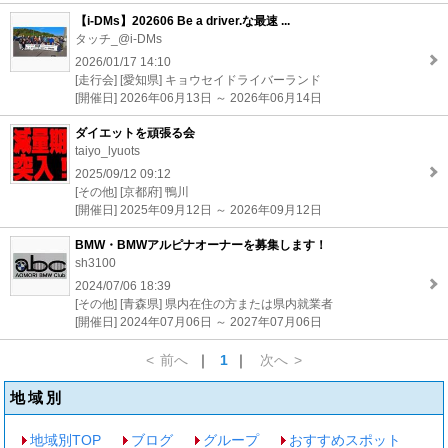
【i-DMs】202606 Be a driver.な最速 ...
タッチ_@i-DMs
2026/01/17 14:10
[走行会] [愛知県] キョウセイドライバーランド
[開催日] 2026年06月13日 ～ 2026年06月14日
ダイエットを頑張る会
taiyo_lyuots
2025/09/12 09:12
[その他] [京都府] 鴨川
[開催日] 2025年09月12日 ～ 2026年09月12日
BMW・BMWアルピナオーナーを募集します！
sh3100
2024/07/06 18:39
[その他] [青森県] 県内在住の方または県内就業者
[開催日] 2024年07月06日 ～ 2027年07月06日
<
前へ
｜
1
｜
次へ
>
地域別
地域別TOP
ブログ
グループ
おすすめスポット