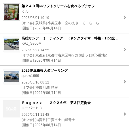
第２４０回○○ソフトクリームを食べるプチオフ
くわ.
2026/06/01 19:19
[オフ会] [茨城県] 小美玉市 空のえき そ・ら・ら
[開催日] 2026年06月14日
高雄サンデーミーティング （ヤングタイマー特集・Tipo誌 ...
KAZ_S800M
2026/05/27 14:55
[オフ会] [京都府] 京都市右京区梅ケ畑御所ノ口町5番地2
[開催日] 2026年06月14日
2026伊豆箱根大名ツーリング
sprew1999
2026/05/16 08:12
[オフ会] [神奈川県] 箱根
[開催日] 2026年06月14日
Ｒａｇａｚｚｉ ２０２６年 第３回定例会
スーパーＰＢ
2026/05/11 11:48
[オフ会] [滋賀県] 甲賀市土山町青土
[開催日] 2026年06月14日