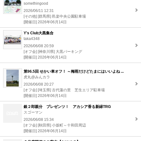
somethingood
2026/06/11 12:31
[その他] [群馬県] 邑楽中央公園駐車場
[開催日] 2026年06月14日
Y's Club大黒集合
taka4348
2026/06/08 20:59
[オフ会] [神奈川県] 大黒パーキング
[開催日] 2026年06月14日
第96.5回 せかい車オフ！ ～梅雨だけどたまにはいいよね ...
虎丸@みんカラ
2026/06/08 20:27
[オフ会] [埼玉県] 古代蓮の里 芝生エリア駐車場
[開催日] 2026年06月14日
銀２郎親分 プレゼンツ！ アカシア香る新緑TRG
スゴーマン
2026/06/08 15:34
[オフ会] [秋田県] 小坂町～十和田周辺
[開催日] 2026年06月14日