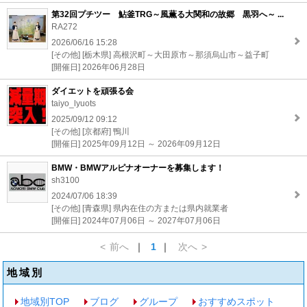
第32回プチツー 鮎釜TRG～風薫る大関和の故郷 黒羽へ～ ...
RA272
2026/06/16 15:28
[その他] [栃木県] 高根沢町～大田原市～那須烏山市～益子町
[開催日] 2026年06月28日
ダイエットを頑張る会
taiyo_lyuots
2025/09/12 09:12
[その他] [京都府] 鴨川
[開催日] 2025年09月12日 ～ 2026年09月12日
BMW・BMWアルピナオーナーを募集します！
sh3100
2024/07/06 18:39
[その他] [青森県] 県内在住の方または県内就業者
[開催日] 2024年07月06日 ～ 2027年07月06日
<
前へ
｜
1
｜
次へ
>
地域別
地域別TOP
ブログ
グループ
おすすめスポット