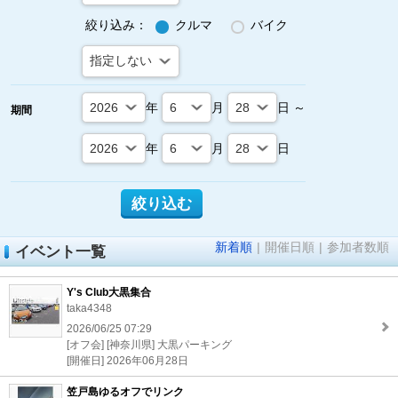
絞り込み：
クルマ
バイク
年
月
日 ～
期間
年
月
日
新着順
|
開催日順
|
参加者数順
イベント一覧
Y's Club大黒集合
taka4348
2026/06/25 07:29
[オフ会] [神奈川県] 大黒パーキング
[開催日] 2026年06月28日
笠戸島ゆるオフでリンク