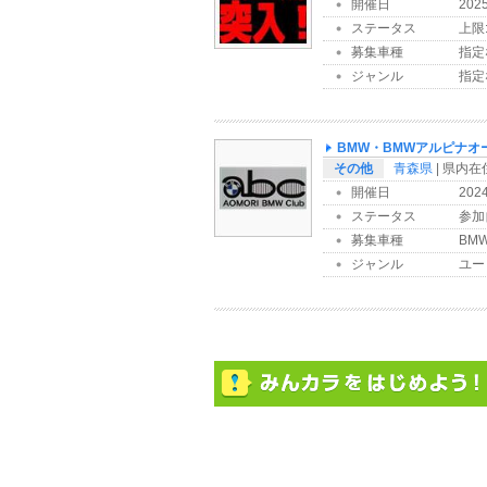
開催日
202
ステータス
上限:
募集車種
指定
ジャンル
指定
BMW・BMWアルピナオ
その他
青森県
| 県内
開催日
202
ステータス
参加
募集車種
BMW
ジャンル
ユー