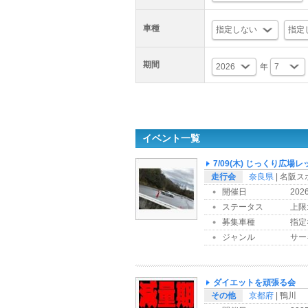
車種
期間
年
イベント一覧
7/09(木) じっくり広場
走行会
奈良県
| 名阪
開催日
202
ステータス
上限:
募集車種
指定
ジャンル
サー
ダイエットを頑張る会
その他
京都府
| 鴨川