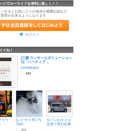
ージでカーライフを便利に楽しく！！
インするとお気に入りの保存や燃費記録など
な管理が出来るようになります
ログイン
イイね！
[三菱 ランサーエボリューション
X]「ハーティプ ...
narukipapa
684
プリウ
[レクサス RC F]
Ｎバンのオイル
...
Sam ...
交換で思わぬ事
...
350