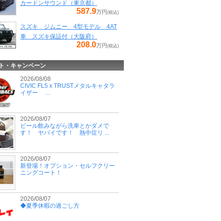
カードンサウンド（東京都）
587.9
万円
(税込)
スズキ ジムニー 4型モデル 4AT
車 スズキ保証付（大阪府）
208.0
万円
(税込)
ト・キャンペーン
2026/08/08
CIVIC FL5 x TRUSTメタルキャタラ
イザー ...
2026/08/07
ビール飲みながら洗車とかダメで
す！ ヤバイです！ 熱中症リ ...
2026/08/07
新登場！オプション・セルフクリー
ニングコート！
2026/08/07
◆夏季休暇の過ごし方