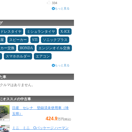
334
もっと見る
グ
ッドレスタイヤ
ミシュランタイヤ
X-ICE
Ｄ屋
スピーカー
STI
ソニックプラス
ーカー交換
HONDA
エンジンオイル交換
ヤ
スマホホルダー
エアコン
もっと見る
た車
クルマはありません。
にオススメの中古車
日産 セレナ 登録済未使用車（埼
玉県）
424.9
万円
(税込)
ミニ ミニ Oパッケージ ハーマン