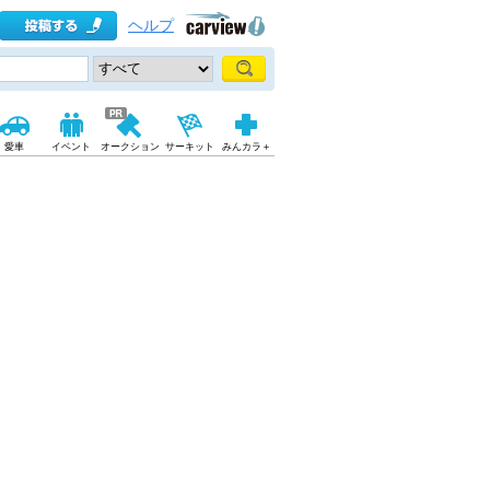
ヘルプ
愛車
イベント
オークション
サーキット
みんカラ＋