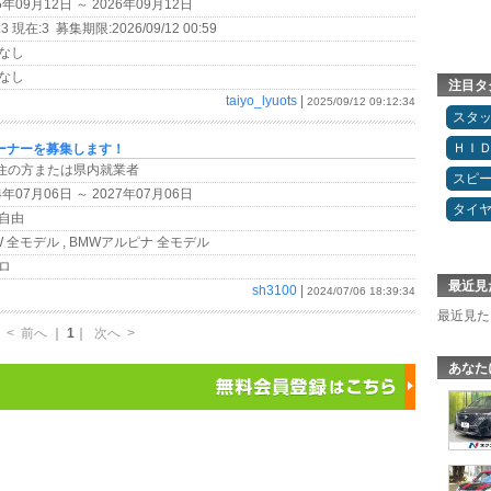
5年09月12日 ～ 2026年09月12日
3 現在:3 募集期限:2026/09/12 00:59
なし
なし
注目タ
taiyo_lyuots
|
2025/09/12 09:12:34
スタ
ＨＩ
ーナーを募集します！
在住の方または県内就業者
スピ
4年07月06日 ～ 2027年07月06日
タイ
自由
 全モデル , BMWアルピナ 全モデル
ロ
最近見
sh3100
|
2024/07/06 18:39:34
最近見た
<
前へ
｜
1
｜
次へ
>
あなた