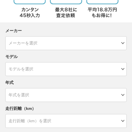
メーカー
モデル
年式
走行距離（km）