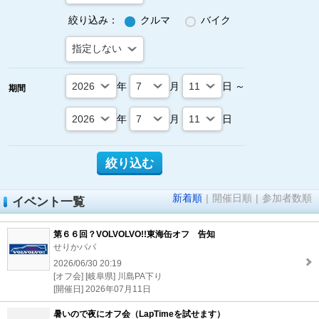
絞り込み：
クルマ
バイク
年
月
日 ～
期間
年
月
日
新着順
|
開催日順
|
参加者数順
イベント一覧
第６６回？VOLVOLVO!!東海缶オフ 告知
せりかパパ
2026/06/30 20:19
[オフ会] [岐阜県] 川島PA下り
[開催日] 2026年07月11日
暑いので夜にオフ会（LapTimeを試せます）