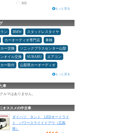
322
もっと見る
グ
ュラン
BMW
スタッドレスタイヤ
カーオーディオ専門店
車検
ーカー交換
ソニックプラスセンター山梨
ジンオイル交換
SUBARU
エアコン
ーカー取付
山梨県カーオーディオ
もっと見る
た車
クルマはありません。
にオススメの中古車
ダイハツ タント LEDオートライ
ト パワースライドドアウ（広島
県）