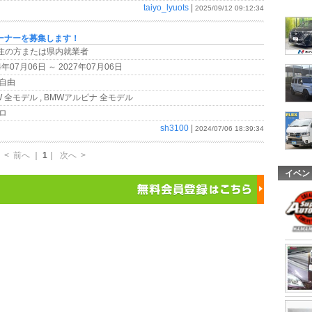
taiyo_lyuots
|
2025/09/12 09:12:34
ーナーを募集します！
在住の方または県内就業者
4年07月06日 ～ 2027年07月06日
自由
 全モデル , BMWアルピナ 全モデル
ロ
sh3100
|
2024/07/06 18:39:34
<
前へ
｜
1
｜
次へ
>
イベン