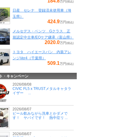
184.8
万円
(税込)
日産 セレナ 登録済未使用車（埼
玉県）
424.9
万円
(税込)
メルセデス・ベンツ Gクラス 正
規認定中古車/EQケア継承（富山県）
2020.0
万円
(税込)
トヨタ ハイエースバン 内装アレ
ンジVer4（千葉県）
509.1
万円
(税込)
ト・キャンペーン
2026/08/08
CIVIC FL5 x TRUSTメタルキャタラ
イザー ...
2026/08/07
ビール飲みながら洗車とかダメで
す！ ヤバイです！ 熱中症リ ...
2026/08/07