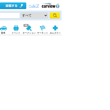
ヘルプ
愛車
イベント
オークション
サーキット
みんカラ＋