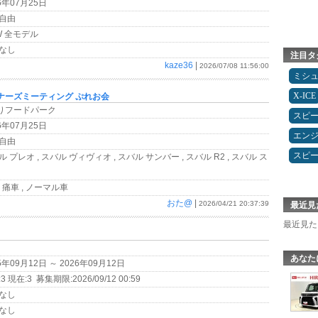
6年07月25日
自由
W 全モデル
なし
注目タ
kaze36
|
2026/07/08 11:56:00
ミシ
X-ICE
ーナーズミーティング ぷれお会
ぎりフードパーク
スピ
6年07月25日
エン
自由
スピ
 プレオ , スバル ヴィヴィオ , スバル サンバー , スバル R2 , スバル ス
 , 痛車 , ノーマル車
おた@
|
2026/04/21 20:37:39
最近見
最近見た
あなた
5年09月12日 ～ 2026年09月12日
3 現在:3 募集期限:2026/09/12 00:59
なし
なし