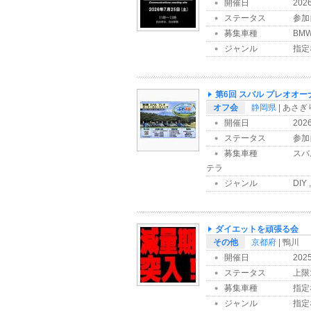
開催日
202
ステータス
参加
募集車種
BM
ジャンル
指定
第6回 スバル プレオオ
オフ会
静岡県
| あさ
開催日
202
ステータス
参加
募集車種
スバル
テラ
ジャンル
DIY
ダイエットを頑張る会
その他
京都府
| 鴨川
開催日
202
ステータス
上限:
募集車種
指定
ジャンル
指定