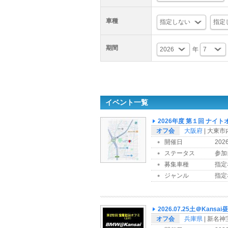
車種
期間
年
イベント一覧
2026年度 第１回 ナイト
オフ会
大阪府
| 大東市
開催日
202
ステータス
参加
募集車種
指定
ジャンル
指定
2026.07.25土＠Kansai
オフ会
兵庫県
| 新名