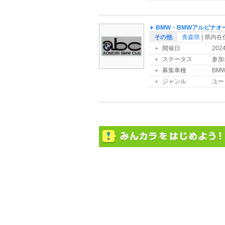
BMW・BMWアルピナオ
その他
青森県
| 県内
開催日
202
ステータス
参加
募集車種
BMW
ジャンル
ユー