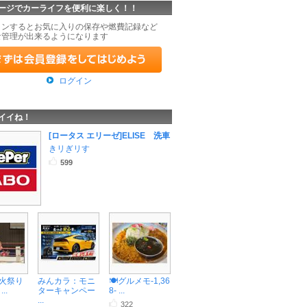
ージでカーライフを便利に楽しく！！
インするとお気に入りの保存や燃費記録など
な管理が出来るようになります
ログイン
イイね！
[ロータス エリーゼ]ELISE 洗車
きリぎリす
599
1 火祭り
みんカラ：モニ
🍽️グルメモ-1,36
..
ターキャンペー
8- ...
...
322