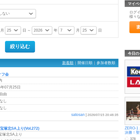
マイペ
ログ
様々
月
日 ～
年
月
日
今日の
新着順
|
開催日順
|
参加者数順
オフ会
内
6年07月25日
自由
なし
なし
satosan
|
2026/07/15 20:46:35
ZERO-
昼宝塚北SA上り(Vol.272)
決勝！聖 .
神宝塚北SA上り
378