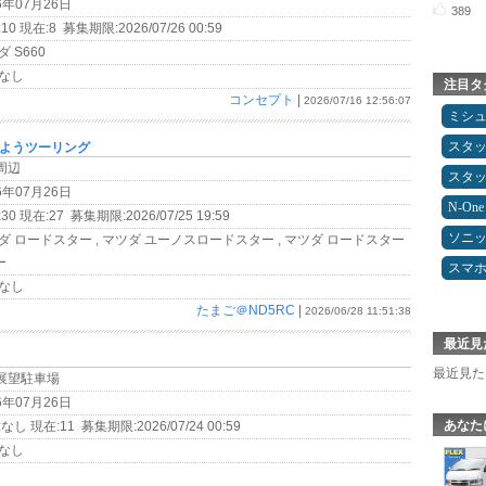
6年07月26日
389
10 現在:8 募集期限:2026/07/26 00:59
 S660
なし
注目タ
コンセプト
|
2026/07/16 12:56:07
ミシ
スタ
はようツーリング
周辺
スタ
6年07月26日
N-One
30 現在:27 募集期限:2026/07/25 19:59
ソニ
ダ ロードスター , マツダ ユーノスロードスター , マツダ ロードスター
ー
スマ
なし
たまご＠ND5RC
|
2026/06/28 11:51:38
最近見
最近見た
山展望駐車場
6年07月26日
あなた
なし 現在:11 募集期限:2026/07/24 00:59
なし