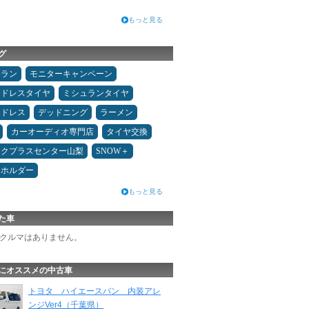
もっと見る
グ
ュラン
モニターキャンペーン
ッドレスタイヤ
ミシュランタイヤ
ッドレス
デッドニング
ラーメン
カーオーディオ専門店
タイヤ交換
ックプラスセンター山梨
SNOW＋
ホホルダー
もっと見る
た車
クルマはありません。
にオススメの中古車
トヨタ ハイエースバン 内装アレ
ンジVer4（千葉県）