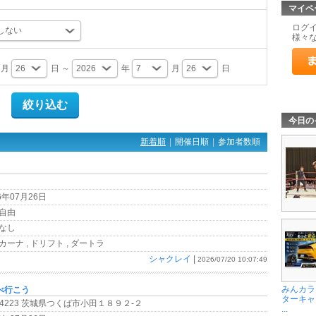
マイペ
ログ
様々
月
日 ～
年
月
日
今日の
新着順
|
開催日順
|
参加者数順
6年07月26日
自由
なし
ーナ , ドリフト , ダートラ
シャクレイ
|
2026/07/20 10:07:49
みんカラ
べ行こう
ターキャ
0-4223 茨城県つくば市小田１８９２-２
...