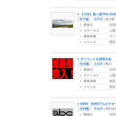
【7/26】美ヶ原TRG 202
オフ会
長野県
| 道の
開催日
202
ステータス
上限:
募集車種
マツ
ジャンル
指定
ダイエットを頑張る会
その他
京都府
| 鴨川
開催日
202
ステータス
上限:
募集車種
指定
ジャンル
指定
BMW・BMWアルピナオ
その他
青森県
| 県内
開催日
202