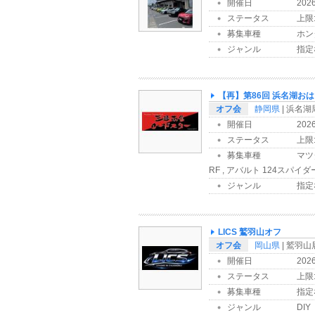
開催日
202
ステータス
上限:
募集車種
ホンダ
ジャンル
指定
【再】第86回 浜名湖お
オフ会
静岡県
| 浜名湖
開催日
202
ステータス
上限:
募集車種
マツ
RF , アバルト 124スパイダ
ジャンル
指定
LICS 鷲羽山オフ
オフ会
岡山県
| 鷲羽
開催日
202
ステータス
上限:
募集車種
指定
ジャンル
DIY