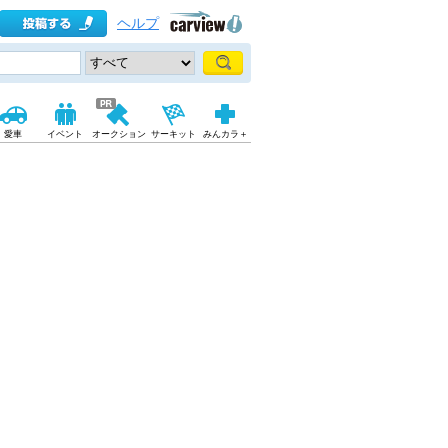
ヘルプ
愛車
イベント
オークション
サーキット
みんカラ＋