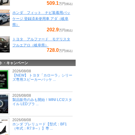
509.1
万円
(税込)
ホンダ フィット ナビ装着用パッ
ケージ 登録済未使用車 アダ（岐阜
県）
202.9
万円
(税込)
トヨタ アルファード モデリスタ
フルエアロ（岐阜県）
728.0
万円
(税込)
ト・キャンペーン
2026/08/08
【NEW】 トヨタ「カローラ」シリー
ズ専用スピーカーパッケ ...
2026/08/08
製品販売のみも開始！MINI LCI2スタ
イル LEDブラ ...
2026/08/08
ホンダ プレリュード【型式：BF1
（年式：R7.9～）】専 ...