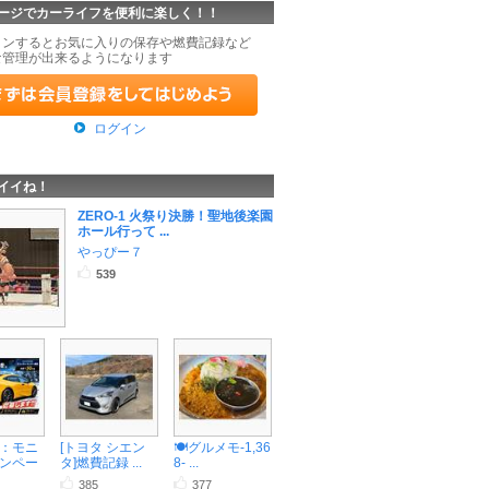
ージでカーライフを便利に楽しく！！
インするとお気に入りの保存や燃費記録など
な管理が出来るようになります
ログイン
イイね！
ZERO-1 火祭り決勝！聖地後楽園
ホール行って ...
やっぴー７
539
：モニ
[トヨタ シエン
🍽️グルメモ-1,36
ンペー
タ]燃費記録 ...
8- ...
385
377