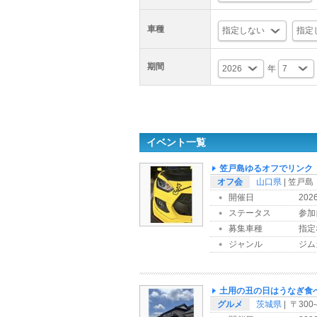
車種
期間
年
イベント一覧
笠戸島ゆるオフでリンク
オフ会
山口県
| 笠戸島
開催日
202
ステータス
参加
募集車種
指定
ジャンル
ジムカ
土用の丑の日はうなぎ食
グルメ
茨城県
| 〒30