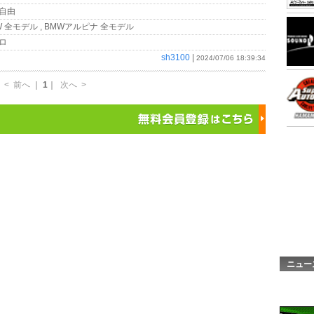
自由
 全モデル , BMWアルピナ 全モデル
ロ
sh3100
|
2024/07/06 18:39:34
<
前へ
｜
1
｜
次へ
>
ニュー