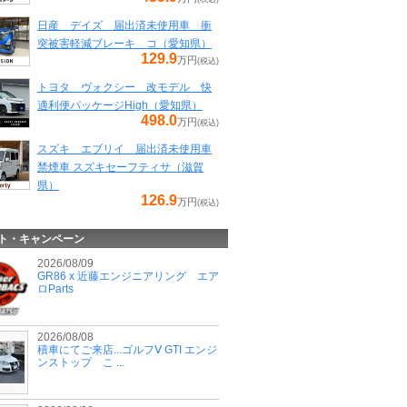
日産 デイズ 届出済未使用車 衝
突被害軽減ブレーキ コ（愛知県）
129.9
万円
(税込)
トヨタ ヴォクシー 改モデル 快
適利便パッケージHigh（愛知県）
498.0
万円
(税込)
スズキ エブリイ 届出済未使用車
禁煙車 スズキセーフティサ（滋賀
県）
126.9
万円
(税込)
ト・キャンペーン
2026/08/09
GR86 x 近藤エンジニアリング エア
ロParts
2026/08/08
積車にてご来店...ゴルフⅤ GTI エンジ
ンストップ こ ...