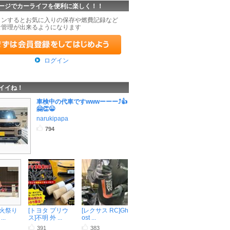
ージでカーライフを便利に楽しく！！
インするとお気に入りの保存や燃費記録など
な管理が出来るようになります
ログイン
イイね！
車検中の代車ですwwwーーー⤴️👍
🤗👏😀
narukipapa
794
1 火祭り
[トヨタ プリウ
[レクサス RC]Gh
..
ス]不明 外 ...
ost ...
391
383