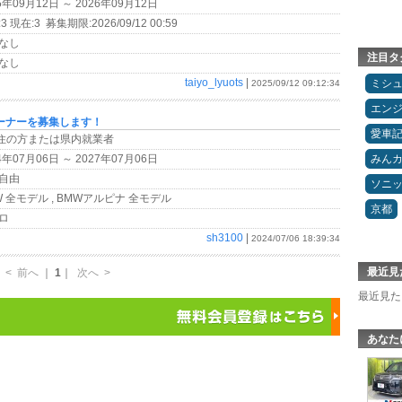
5年09月12日 ～ 2026年09月12日
3 現在:3 募集期限:2026/09/12 00:59
なし
注目タ
なし
taiyo_lyuots
|
ミシ
2025/09/12 09:12:34
エン
ーナーを募集します！
愛車
在住の方または県内就業者
4年07月06日 ～ 2027年07月06日
みん
自由
ソニ
 全モデル , BMWアルピナ 全モデル
京都
ロ
sh3100
|
2024/07/06 18:39:34
最近見
<
前へ
｜
1
｜
次へ
>
最近見た
あなた