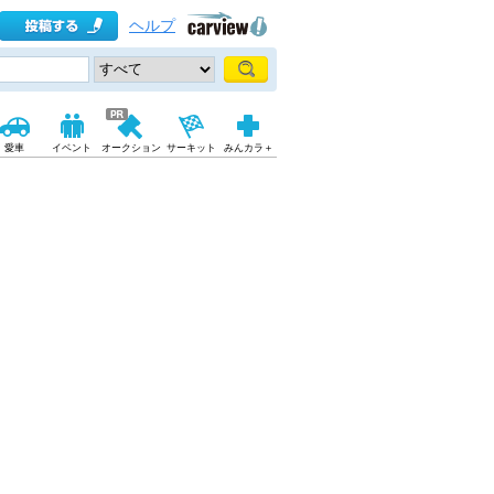
ヘルプ
愛車
イベント
オークション
サーキット
みんカラ＋