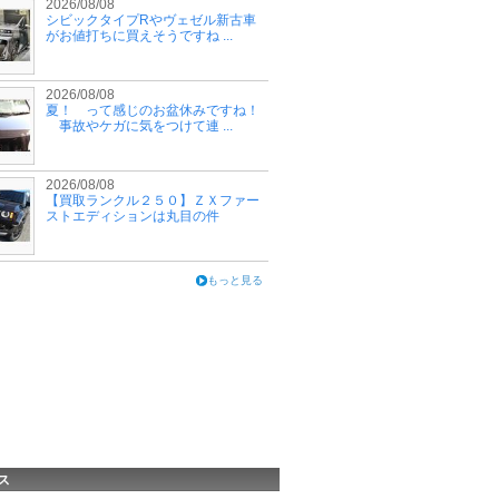
2026/08/08
シビックタイプRやヴェゼル新古車
がお値打ちに買えそうですね ...
2026/08/08
夏！ って感じのお盆休みですね！
事故やケガに気をつけて連 ...
2026/08/08
【買取ランクル２５０】ＺＸファー
ストエディションは丸目の件
もっと見る
ス