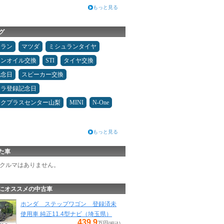
もっと見る
グ
ュラン
マツダ
ミシュランタイヤ
ジンオイル交換
STI
タイヤ交換
記念日
スピーカー交換
カラ登録記念日
ックプラスセンター山梨
MINI
N-One
もっと見る
た車
クルマはありません。
にオススメの中古車
ホンダ ステップワゴン 登録済未
使用車 純正11.4型ナビ（埼玉県）
439.9
万円
(税込)