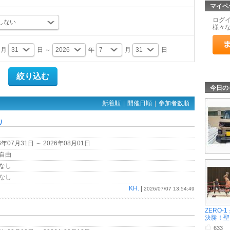
マイペ
ログ
様々
月
日 ～
年
月
日
今日の
新着順
|
開催日順
|
参加者数順
り
6年07月31日 ～ 2026年08月01日
自由
なし
なし
KH.
|
2026/07/07 13:54:49
ZERO-
決勝！聖 .
633