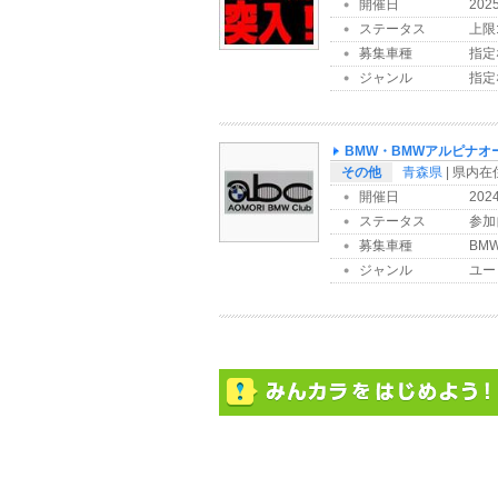
開催日
202
ステータス
上限:
募集車種
指定
ジャンル
指定
BMW・BMWアルピナオ
その他
青森県
| 県内
開催日
202
ステータス
参加
募集車種
BMW
ジャンル
ユー