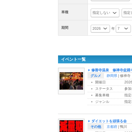
車種
期間
年
イベント一覧
修善寺温泉 修禅寺盆踊
グルメ
静岡県
| 修禅寺
開催日
202
ステータス
参加
募集車種
指定
ジャンル
指定
ダイエットを頑張る会
その他
京都府
| 鴨川