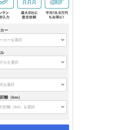
カー
ル
距離（km）