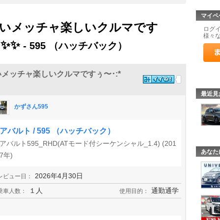
マイペ
いメッチャ楽しいクルマです
ログ
様々
💗✨✨
- 595 （ハッチバック）
メッチャ楽しいクルマですぅ〜･:*
最近見
かずさん595
アバルト / 595 （ハッチバック）
アバルト595_RHD(ATモード付シーケンシャル_1.4) (201
あなた
7年)
2026年4月30日
レビュー日：
１人
通勤通学
乗車人数：
使用目的：