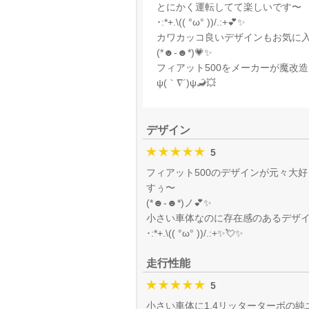
とにかく運転してて楽しいです〜
･:*+.\(( °ω° ))/.:+💕✨
カワカッコ良いデザインもお気に
(*☻-☻*)💗✨
フィアット500をメーカーが魔改
ψ(｀∇´)ψ🦂💥
デザイン
5
フィアット500のデザインが元々大
すぅ〜
(*☻-☻*)ノ💕✨
小さい車体なのに存在感のあるデザ
･:*+.\(( °ω° ))/.:+✨💘✨
走行性能
5
小さい車体に1.4リッターターボの純