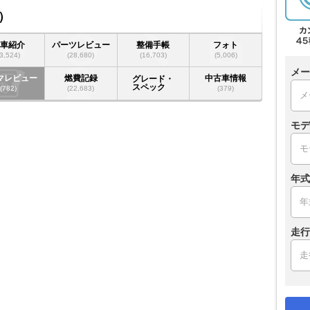
）
愛車紹介
パーツレビュー
整備手帳
フォト
(3,524)
(28,680)
(16,703)
(5,006)
メー
マレビュー
燃費記録
中古車情報
グレード・
スペック
(782)
(22,683)
(379)
モデ
年式
走行