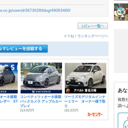
ew.co.jp/userid/3673028/blog/49063460/
イイね！ランキングページへ
あな
オーネ後期
コンペティツィオーネ後期
ツーリズモデジタルインナ
複数
レザー ET
バックカメラ アップルカー
ーミラー オーナー様下取
調べ
プレイ
り
214.9万円
181.0万円