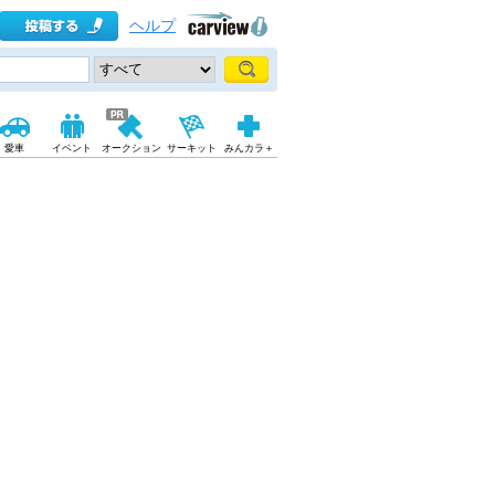
ヘルプ
愛車
イベント
オークション
サーキット
みんカラ＋