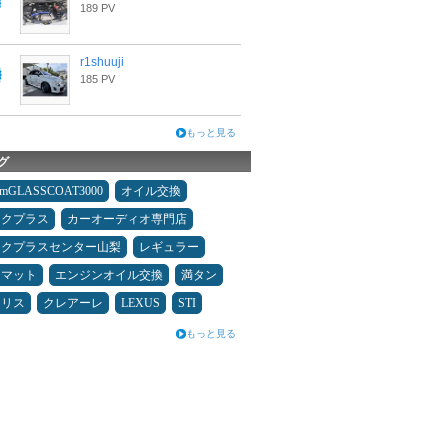
189 PV
r1shuuji
185 PV
もっと見る
グ
umGLASSCOAT3000
オイル交換
ックプラス
カーオーディオ専門店
ックプラスセンター山梨
レギュラー
アマット
エンジンオイル交換
満タン
ヤリス
クレアーレ
LEXUS
STI
もっと見る