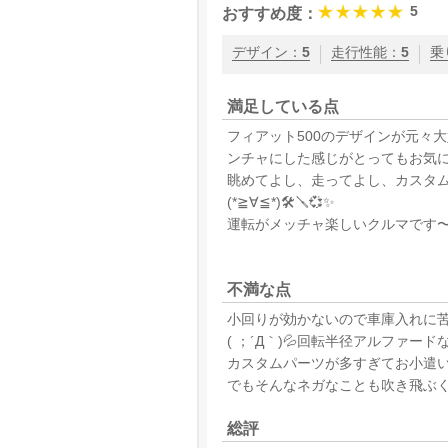
5
おすすめ度：
デザイン
：
5
走行性能
：
5
乗
満足している点
フィアット500のデザインが元々
ンチャにした感じがとってもお気に入り
眺めてよし、走ってよし、カスタ
(*≧∀≦*)🛠️🪛💞✨
運転がメッチャ楽しいクルマです〜🚗
不満な点
小回りが効かないので車庫入れに
( ；´Д｀)💦回転半径アルファード
カスタムパーツが多すぎてお小遣いが足り
でもそんなネガなことも吹き飛ぶくらいメッ
総評