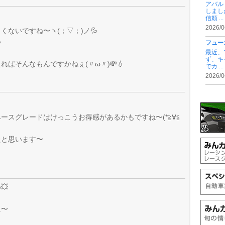
アバル
しまし
信頼 ...
2026/0
ないですね〜ヽ(；▽；)ノ💦

フュー
最近、
ず、キ
ばそんなもんですかねぇ(〃ω〃)💸💧
でカ ...
2026/0
ースグレードはけっこうお得感があるかもですね〜(*≧∀≦
たと思います〜
💥
に〜