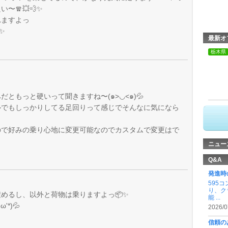
🧣💥💨✨
れますよっ
✨
最新オ
栃木県
ともっと硬いって聞きますね〜(๑>◡<๑)💦
ルでもしっかりしてる足回りって感じでそんなに気になら
ので好みの乗り心地に変更可能なのでカスタムで変更はで
ニュー
Q&A
発進時
595
り、ク
めるし、以外と荷物は乗りますよっ📦✨
能 ...
*)💦
2026/0
信頼の