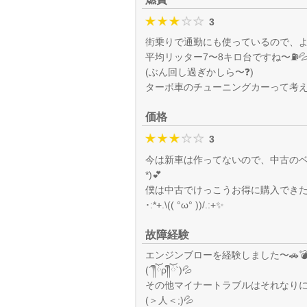
3
街乗りで通勤にも使っているので、よく
平均リッター7〜8キロ台ですね〜⛽️
(ぶん回し過ぎかしら〜❓)
ターボ車のチューニングカーって考えれ
価格
3
今は新車は作ってないので、中古のベ
*)💕
僕は中古でけっこうお得に購入でき
･:*+.\(( °ω° ))/.:+✨
故障経験
エンジンブローを経験しました〜🚗💣
(´༎ຶོρ༎ຶོ`)💦
その他マイナートラブルはそれなり
(＞人＜;)💦