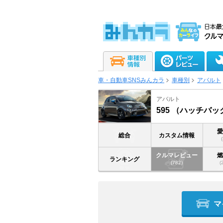
車・自動車SNSみんカラ
車種別
アバルト
アバルト
595 （ハッチバッ
総合
カスタム情報
クルマレビュー
ランキング
(782)
(
マ