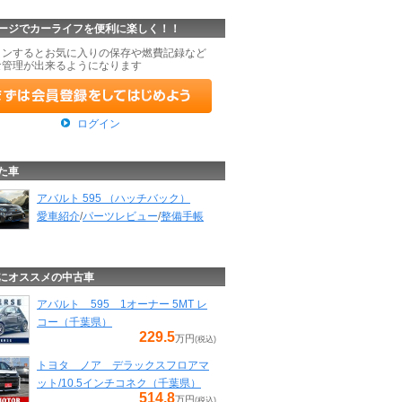
ージでカーライフを便利に楽しく！！
インするとお気に入りの保存や燃費記録など
な管理が出来るようになります
ログイン
た車
アバルト 595 （ハッチバック）
愛車紹介
/
パーツレビュー
/
整備手帳
にオススメの中古車
アバルト 595 1オーナー 5MT レ
コー（千葉県）
229.5
万円
(税込)
トヨタ ノア デラックスフロアマ
ット/10.5インチコネク（千葉県）
514.8
万円
(税込)