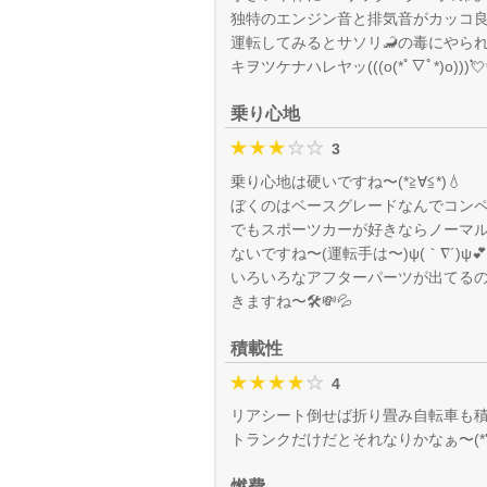
独特のエンジン音と排気音がカッコ良い〜
運転してみるとサソリ🦂の毒にやら
キヲツケナハレヤッ(((o(*ﾟ▽ﾟ*)o)))
乗り心地
3
乗り心地は硬いですね〜(*≧∀≦*)💧
ぼくのはベースグレードなんでコンペだ
でもスポーツカーが好きならノーマ
ないですね〜(運転手は〜)ψ(｀∇´)ψ💕
いろいろなアフターパーツが出てる
きますね〜🛠️💸💦
積載性
4
リアシート倒せば折り畳み自転車も積
トランクだけだとそれなりかなぁ〜(*'ω'
燃費