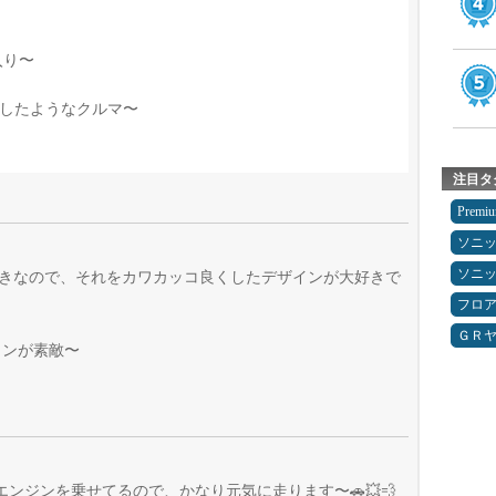
入り〜
造したようなクルマ〜
注目タ
Premi
ソニ
ソニ
好きなので、それをカワカッコ良くしたデザインが大好きで
フロ
ＧＲ
インが素敵〜
エンジンを乗せてるので、かなり元気に走ります〜🚗💥💨