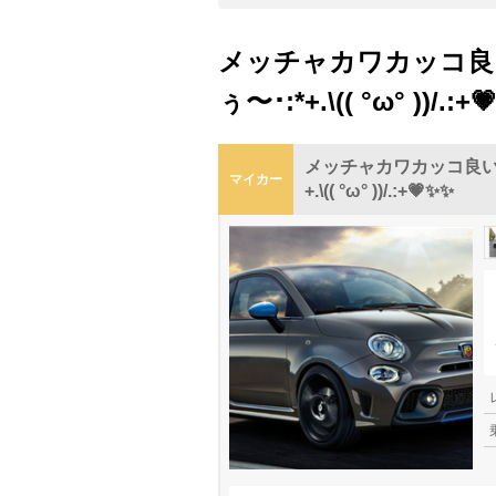
メッチャカワカッコ良
ぅ〜･:*+.\(( °ω° ))/.:+
メッチャカワカッコ良い
マイカー
+.\(( °ω° ))/.:+💗✨✨