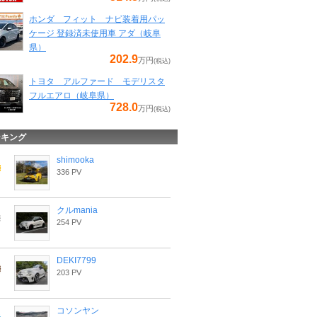
ホンダ フィット ナビ装着用パッ
ケージ 登録済未使用車 アダ（岐阜
県）
202.9
万円
(税込)
トヨタ アルファード モデリスタ
フルエアロ（岐阜県）
728.0
万円
(税込)
ンキング
shimooka
336 PV
クルmania
254 PV
DEKI7799
203 PV
コソンヤン