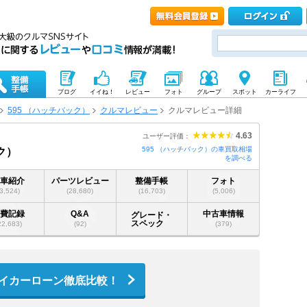
ブログ
イイね！
レビュー
フォト
グループ
スポット
カーライフ
595 （ハッチバック）
クルマレビュー
クルマレビュー詳細
4.63
ユーザー評価：
595 （ハッチバック）の車買取相場
ク）
を調べる
愛車紹介
パーツレビュー
整備手帳
フォト
(3,524)
(28,680)
(16,703)
(5,006)
燃費記録
Q&A
中古車情報
グレード・
スペック
22,683)
(92)
(379)
イカーローン徹底比較！