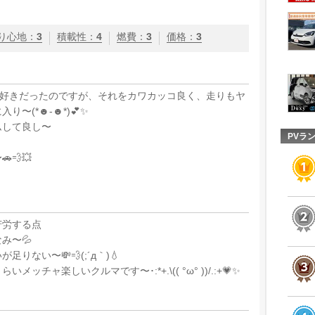
り心地
：
3
積載性
：
4
燃費
：
3
価格
：
3
大好きだったのですが、それをカワカッコ良く、走りもヤ
〜(*☻-☻*)💕✨
ムして良し〜
PVラ
💨💥
苦労する点
なみ〜💦
ない〜💸💨(;´д｀)💧
チャ楽しいクルマです〜･:*+.\(( °ω° ))/.:+💗✨