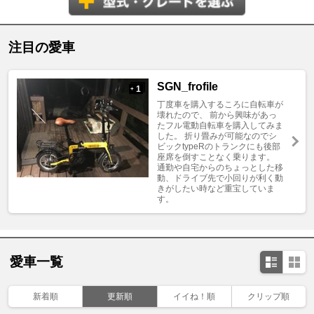
注目の愛車
SGN_frofile
1
+
丁度車を購入するころに自転車が
壊れたので、 前から興味があっ
たフル電動自転車を購入してみま
した。 折り畳みが可能なのでシ
ビックtypeRのトランクにも後部
座席を倒すことなく乗ります。
通勤や自宅からのちょっとした移
動、ドライブ先で小回りが利く動
きがしたい時など重宝していま
す。
愛車一覧
新着順
更新順
イイね！順
クリップ順