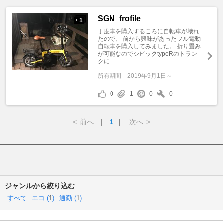
SGN_frofile
1
+
丁度車を購入するころに自転車が壊れ
たので、 前から興味があったフル電動
自転車を購入してみました。 折り畳み
が可能なのでシビックtypeRのトラン
クに ...
所有期間
2019年9月1日～
0
1
0
0
<
前へ
｜
1
｜
次へ
>
ジャンルから絞り込む
すべて
エコ (
1
)
通勤 (
1
)