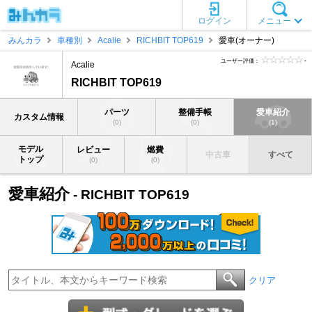
ログイン
メニュー
みんカラ
車種別
Acalie
RICHBIT TOP619
愛車(オーナー)
ユーザー評価：
-
Acalie
RICHBIT TOP619
パーツ
整備手帳
愛車紹介
カスタム情報
(0)
(0)
(1)
モデル
レビュー
燃費
中古車
すべて
トップ
(0)
(0)
愛車紹介
- RICHBIT TOP619
クリア