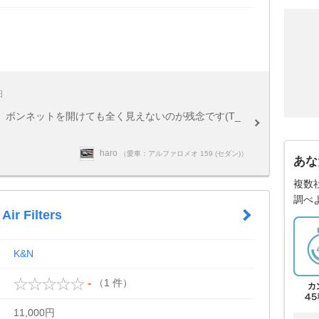
日
ボンネットを開けても全く見えないのが残念です(T_
haro
（愛車：アルファロメオ 159 (セダン)）
あな
複数
調べ
Air Filters
K&N
（1 件）
-
11,000円