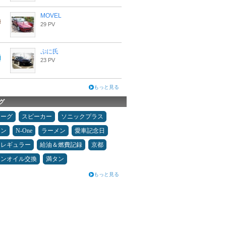
MOVEL
29 PV
ぷに氏
23 PV
もっと見る
グ
ォーグ
スピーカー
ソニックプラス
コン
N-One
ラーメン
愛車記念日
レギュラー
給油＆燃費記録
京都
ジンオイル交換
満タン
もっと見る