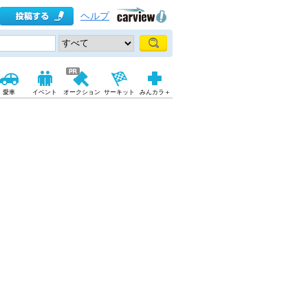
ヘルプ
愛車
イベント
オークション
サーキット
みんカラ＋