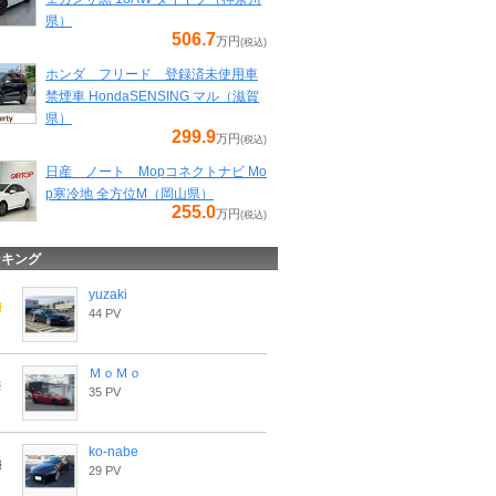
県）
506.7
万円
(税込)
ホンダ フリード 登録済未使用車
禁煙車 HondaSENSING マル（滋賀
県）
299.9
万円
(税込)
日産 ノート Mopコネクトナビ Mo
p寒冷地 全方位M（岡山県）
255.0
万円
(税込)
ンキング
yuzaki
44 PV
ＭｏＭｏ
35 PV
ko-nabe
29 PV