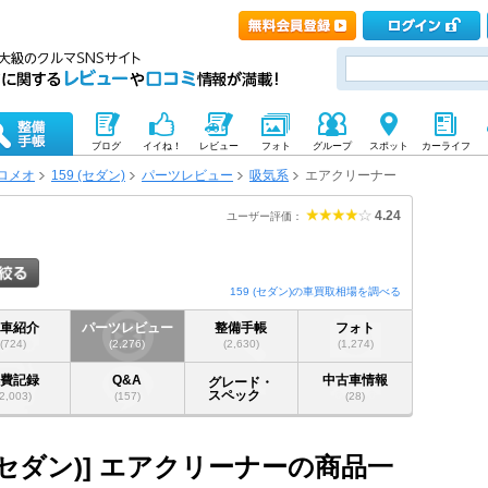
ブログ
イイね！
レビュー
フォト
グループ
スポット
カーライフ
ロメオ
159 (セダン)
パーツレビュー
吸気系
エアクリーナー
4.24
ユーザー評価：
159 (セダン)の車買取相場を調べる
愛車紹介
パーツレビュー
整備手帳
フォト
(724)
(2,276)
(2,630)
(1,274)
燃費記録
Q&A
中古車情報
グレード・
スペック
(2,003)
(157)
(28)
 (セダン)] エアクリーナーの商品一