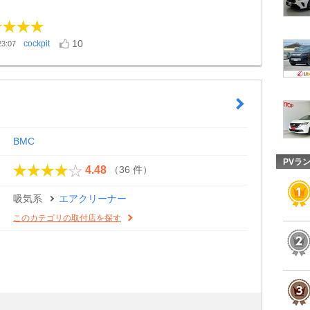
10
cockpit
3:07
BMC
PVラ
（36 件）
4.48
吸気系
エアクリーナー
このカテゴリの取付店を探す