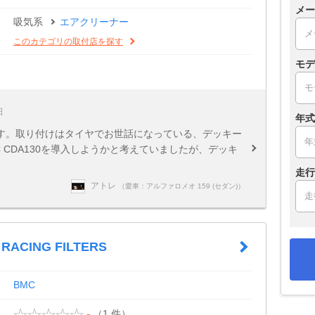
メー
吸気系
エアクリーナー
このカテゴリの取付店を探す
モデ
日
年式
す。取り付けはタイヤでお世話になっている、デッキー
 CDA130を導入しようかと考えていましたが、デッキ
走行
アトレ
（愛車：アルファロメオ 159 (セダン)）
RACING FILTERS
BMC
（1 件）
-