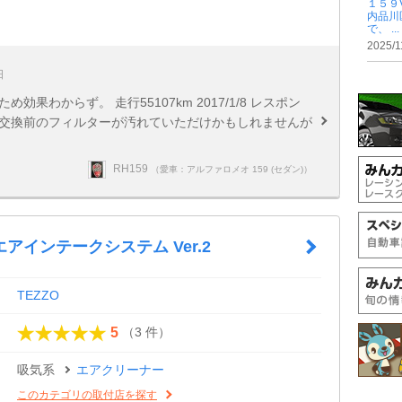
１５９
内品川
で、 ...
2025/1
日
果わからず。 走行55107km 2017/1/8 レスポン
 交換前のフィルターが汚れていただけかもしれませんが
RH159
（愛車：アルファロメオ 159 (セダン)）
アインテークシステム Ver.2
TEZZO
（3 件）
5
吸気系
エアクリーナー
このカテゴリの取付店を探す