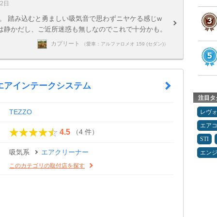
12日
た。 踏み込むと勇ましい吸気音で思わずニヤケる感じw
は静かだし、ご近所迷惑も無しなのでこれで十分かも。
カプリート
（愛車：アルファロメオ 159 (セダン)）
エアインテークシステム
注目タ
TEZZO
レヴ
エア
（4 件）
4.5
STI
吸気系
エアクリーナー
エン
このカテゴリの取付店を探す