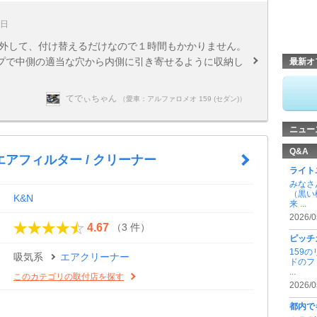
3日
ー外して、付け替えるだけなので１時間もかかりません。
プで中側の適当な穴から内側に引き寄せるように収納し
最新オ
てでぃちゃん
（愛車：アルファロメオ 159 (セダン)）
ニュー
Q&A
アフィルター / クリーナー
ライト
みなさ
（黒い
K&N
来 ...
2026/0
（3 件）
4.67
ピッチ
159
吸気系
エアクリーナー
ドのフ
...
このカテゴリの取付店を探す
2026/0
都内で