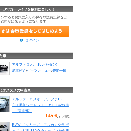
ージでカーライフを便利に楽しく！！
インするとお気に入りの保存や燃費記録など
な管理が出来るようになります
ログイン
た車
アルファロメオ 159 (セダン)
愛車紹介
/
パーツレビュー
/
整備手帳
にオススメの中古車
アルファ ロメオ アルファ159
左H 黒革シート フルエアロ D記録簿
...（東京都）
145.6
万円
(税込)
BMW 1シリーズ アルカンタラ ヴ
ェガンザ黒 18AW タイヤプ（神奈川