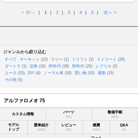
<
前へ
｜
1
｜
2
｜
3
｜
4
｜
5
｜
次へ
>
ジャンルから絞り込む
すべて
サーキット (
22
)
ラリー (
1
)
ドリフト (
2
)
ストリート (
28
)
ダートラ (
1
)
旧車 (
16
)
80年代 (
28
)
90年代 (
25
)
レプリカ (
2
)
ユーロ (
15
)
DIY (
4
)
ノーマル車 (
18
)
買い物 (
10
)
通勤 (
15
)
その他 (
5
)
アルファロメオ 75
パーツ
整備手帳
カスタム情報
(41)
(323)
モデル
愛車紹介
レビュー
燃費
Q&A
トップ
(180)
(30)
(261)
(3)
フォト