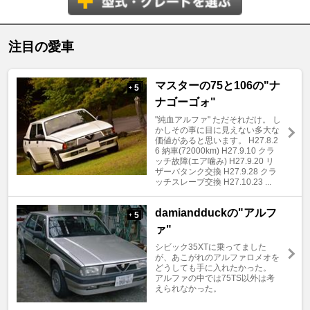
注目の愛車
マスターの75と106の"ナ
5
+
ナゴーゴォ"
"純血アルファ" ただそれだけ。 し
かしその事に目に見えない多大な
価値があると思います。 H27.8.2
6 納車(72000km) H27.9.10 クラ
ッチ故障(エア噛み) H27.9.20 リ
ザーバタンク交換 H27.9.28 クラ
ッチスレーブ交換 H27.10.23 ...
damiandduckの"アルフ
5
+
ァ"
シビック35XTに乗ってました
が、あこがれのアルファロメオを
どうしても手に入れたかった。
アルファの中では75TS以外は考
えられなかった。