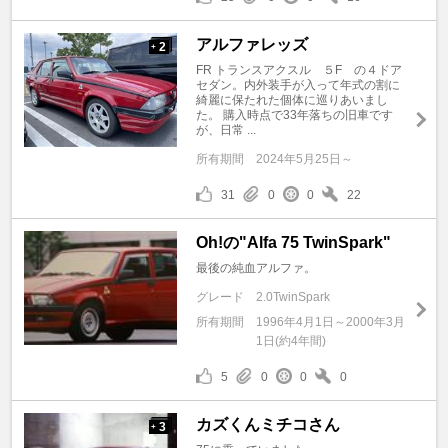
アルファレッズ
2
+
FR トランスアクスル ５F の４ドア
セダン。内外装手が入って年式の割に
綺麗に保たれた個体に巡りあいまし
た。 購入時点で33年落ちの旧車です
が、日常 ...
所有期間
2024年5月25日～
31
0
0
22
Oh!の"Alfa 75 TwinSpark"
最後の純血アルファ。
グレード
2.0TwinSpark
所有期間
1996年4月1日～2000年3月
1日(約4年間)
5
0
0
0
カズくんミチコさん
3
+