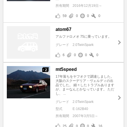
所有期間
2016年12月19日～
59
0
0
0
atom67
アルファロメオ 75に乗っています。
グレード
2.0TwinSpark
6
0
0
0
mt5speed
2
+
17年落ちをヤフオクで調達しました。
大阪のスクーデリア・ヴェルディの出
品でした。 細々したトラブルあります
が、まーなんとかなっています。 ただ
し、 ...
グレード
2.0TwinSpark
型式
E-162B40
所有期間
2007年3月5日～
25
0
0
16