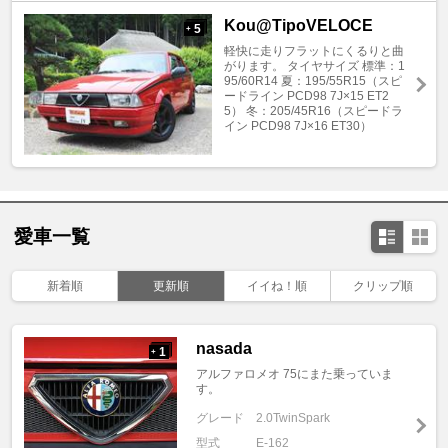
Kou@TipoVELOCE
5
+
軽快に走りフラットにくるりと曲
がります。 タイヤサイズ 標準：1
95/60R14 夏：195/55R15（スピ
ードライン PCD98 7J×15 ET2
5） 冬：205/45R16（スピードラ
イン PCD98 7J×16 ET30）
愛車一覧
新着順
更新順
イイね！順
クリップ順
nasada
1
+
アルファロメオ 75にまた乗っていま
す。
グレード
2.0TwinSpark
型式
E-162