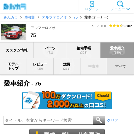
ログイン
メニュー
みんカラ
車種別
アルファロメオ
75
愛車(オーナー)
ユーザー評価：
3.57
アルファロメオ
75
パーツ
整備手帳
愛車紹介
カスタム情報
(41)
(323)
(180)
モデル
レビュー
燃費
中古車
すべて
トップ
(30)
(261)
愛車紹介
- 75
クリア