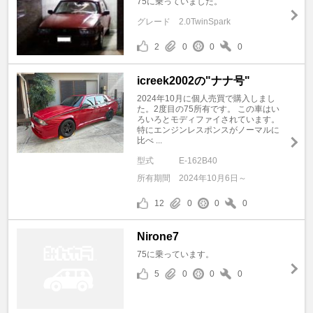
75に乗っていました。
グレード
2.0TwinSpark
2
0
0
0
icreek2002の"ナナ号"
2024年10月に個人売買で購入しまし
た。2度目の75所有です。 この車はい
ろいろとモディファイされています。
特にエンジンレスポンスがノーマルに
比べ ...
型式
E-162B40
所有期間
2024年10月6日～
12
0
0
0
Nirone7
75に乗っています。
5
0
0
0