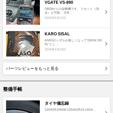
VGATE VS-890
OBDⅡからの診断機です。 リセット（消
去）も可能。 日本 ...
2026年5月22日
KARO SISAL
KAROのシザルが新しくなって”GRAN SIS
AL”とし ...
2026年4月24日
パーツレビューをもっと見る
整備手帳
タイヤ備忘録
235/45R1894W 235/40ZR19 245/4 ...