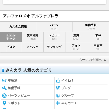
アルファロメオ アルファブレラ
パーツ
整備手帳
カスタム情報
(914)
(1,035)
モデル
愛車紹介
レビュー
燃費
Q&A
トップ
(352)
(76)
(767)
(35)
フォト
中古車
ブログ
スペック
ランキング
(617)
(10)
ページの先頭へ ▲
みんカラ 人気のカテゴリ
車種別
イイね！
整備手帳
ブログ
パーツレビュー
グループ
スポット
みんカラ＋