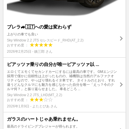
ブレラ🚙🇮🇹への愛は変わらず
上がりの車でも良い
Sky Window 2.2 JTS セレスピード_RHD(AT_2.2)
おすすめ度 ：
2026年2月25日 - 銕三郎 さん
ピアッツァ乗りの自分が唯一ピアッツァ以 ...
エロくてエモくてセカンドカーにするには最高の車です。 GMエンジン
採用で僅かに信頼性は上がったものの、補機類は当然のアルファクオ
リティなので、やっぱり壊れるイタ車です。 タイトルのとおり、すれ
違うどんなクルマにも魅力を感じなかった自分を唯一「えっ？今のク
ルマ何？」と振り返らせました。 車名どころ ...
Sky Window 2.2 JTS_LHD(MT_2.2)
おすすめ度 ：
2026年1月9日 - よたとぴあ さん
ガラスのハートじゃあ乗れません。
最高のドライビングプレジャーが得られます。