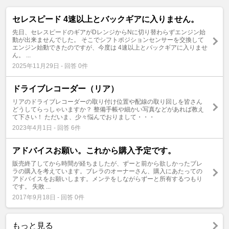
セレスピード 4速以上とバックギアに入りません。
先日、セレスピードのギアがDレンジからNに切り替わらずエンジン始
動が出来ませんでした。 そこでシフトポジションセンサーを交換して
エンジン始動できたのですが、今度は 4速以上とバックギアに入りませ
ん。 ...
2025年11月29日 - 回答 0件
ドライブレコーダー（リア）
リアのドライブレコーダーの取り付け位置や配線の取り回しを皆さん
どうしてらっしゃいますか？ 整備手帳や細かい写真などがあれば教え
て下さい！ ただいま、少々悩んでおりまして・・・
2023年4月1日 - 回答 6件
アドバイスお願い。これから購入予定です。
販売終了してから時間が経ちましたが、ずーと前から欲しかったブレ
ラの購入を考えています。ブレラのオーナーさん、購入にあたっての
アドバイスをお願いします。メンテをしながらずーと所有するつもり
です。 失敗 ...
2017年9月18日 - 回答 0件
もっと見る