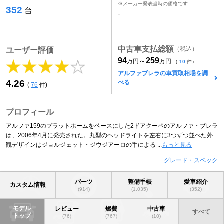
※メーカー発表当時の価格です
352
台
-
中古車支払総額
（税込）
ユーザー評価
94
259
～
万円
万円
（
10
件）
アルファブレラの車買取相場を調
4.26
べる
(
76
件)
プロフィール
アルファ159のプラットホームをベースにした2ドアクーペのアルファ・ブレラ
は、2006年4月に発売された。丸型のヘッドライトを左右に3つずつ並べた外
観デザインはジョルジェット・ジウジアーロの手による ...
もっと見る
グレード・スペック
パーツ
整備手帳
愛車紹介
カスタム情報
(914)
(1,035)
(352)
モデル
レビュー
燃費
中古車
すべて
トップ
(76)
(767)
(10)