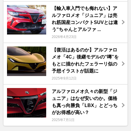
【輸入車入門でも侮れない】ア
ルファロメオ「ジュニア」は売
れ筋国産コンパクトSUVとは違
う“ちゃんとアルファ ...
2026年4月23日
【復活はあるのか】アルファロ
メオ「4C」後継モデルの“噂”を
もとに描かれたフェラーリ似の
予想イラストが話題に
2025年9月12日
アルファロメオ久々の新型「ジ
ュニア」はなぜ安いのか。価格
も真っ向勝負「LBX」とどっち
がお得感が高い？
2025年7月1日