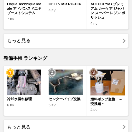
Orque Technique Ide
CELLSTAR RO-104
AUTOGLYM / プレミ
ale アドバンスドエキ
アム カーケア ジャパ
4
PV
ゾーストシステム
ン スーパー レジン ポ
リッシュ
7
PV
4
PV
もっと見る
整備手帳 ランキング
冷却水漏れ修理
センターパイプ交換
燃料ポンプ交換 ～
交換編～
6
5
PV
PV
4
PV
もっと見る