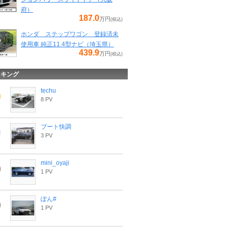
府）
187.0
万円
(税込)
ホンダ ステップワゴン 登録済未
使用車 純正11.4型ナビ（埼玉県）
439.9
万円
(税込)
ンキング
techu
8 PV
ブート快調
3 PV
mini_oyaji
1 PV
ぽん#
1 PV