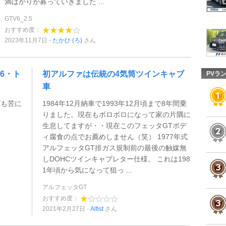
満ばかりが募っていきました ...
GTV6_2.5
おすすめ度：
2023年11月7日
たかひ (ろ)
さん
6・ト
初アルファは伝統の4気筒ツインキャブ
PVラ
車
グも苦に
1984年12月納車で1993年12月頃まで8年間乗
りました。現在もボロボロになって家の片隅に
生息してますが・・現在このフェッタGTボデ
ィ腐食の点でお薦めしません（笑） 1977年式
アルフェッタGT排ガス規制前の最後の触媒無
しDOHCツインキャブレター仕様。 これは198
1年頃から気になって狙っ ...
アルフェッタGT
おすすめ度：
2021年2月27日
Alfist
さん