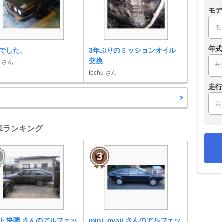
モデ
年式
でした。
3年ぶりのミッションオイル
交換
u さん
techu さん
走行
愛車ランキング
ト快調 さんのアルフェッ
mini_oyaji さんのアルフェッ