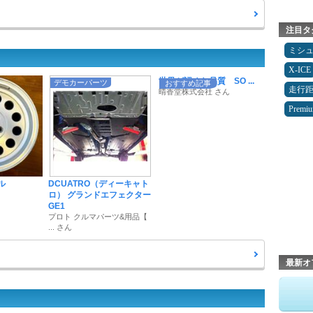
注目タ
ミシ
X-ICE
世界が認めた品質 SO ...
デモカーパーツ
おすすめ記事
走行
晴香堂株式会社 さん
Premi
ル
DCUATRO（ディーキャト
ロ） グランドエフェクター
GE1
プロト クルマパーツ&用品【
... さん
最新オ