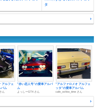
タ
オ アルフェ
"赤い恋人号"の愛車アルバ
"アルファロメオ アルフェ
ルバム
ム
ッタ"の愛車アルバム
. さん
よっしーGT4 さん
cafe_ooVoo_time さん