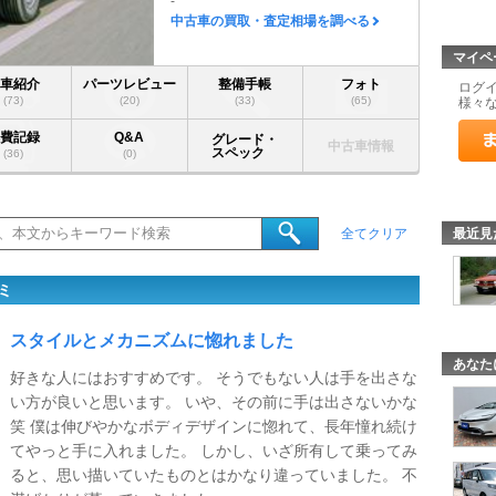
-
中古車の買取・査定相場を調べる
マイペ
愛車紹介
パーツレビュー
整備手帳
フォト
ログ
(73)
(20)
(33)
(65)
様々
燃費記録
Q&A
グレード・
中古車情報
スペック
(36)
(0)
最近見
全てクリア
ミ
スタイルとメカニズムに惚れました
あなた
好きな人にはおすすめです。 そうでもない人は手を出さな
い方が良いと思います。 いや、その前に手は出さないかな
笑 僕は伸びやかなボディデザインに惚れて、長年憧れ続け
てやっと手に入れました。 しかし、いざ所有して乗ってみ
ると、思い描いていたものとはかなり違っていました。 不