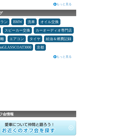
もっと見る
グ
ュラン
BMW
洗車
オイル交換
スピーカー交換
カーオーディオ専門店
距離
エアコン
タイヤ
給油＆燃費記録
umGLASSCOAT3000
京都
もっと見る
フ会情報