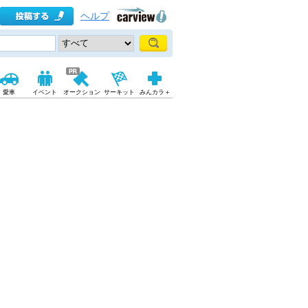
ヘルプ
愛車
イベント
オークション
サーキット
みんカラ＋