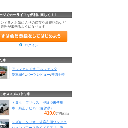
ージでカーライフを便利に楽しく！！
インするとお気に入りの保存や燃費記録など
な管理が出来るようになります
ログイン
た車
アルファロメオ アルフェッタ
愛車紹介
/
パーツレビュー
/
整備手帳
にオススメの中古車
トヨタ プリウス 登録済未使用
車 純正ナビTV（佐賀県）
410.0
万円
(税込)
スズキ ソリオ 後席左側ワンアク
ションパワースライドドア（大阪