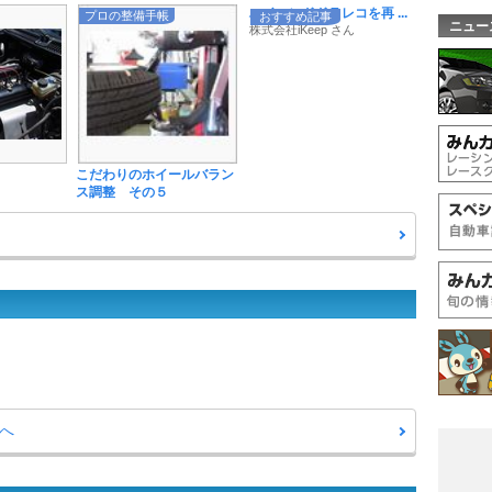
ハイエンドドラレコを再 ...
プロの整備手帳
おすすめ記事
ニュー
株式会社iKeep さん
こだわりのホイールバラン
ス調整 その５
へ