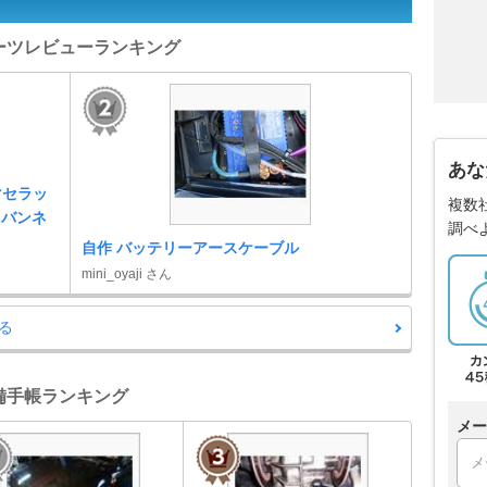
パーツレビューランキング
あな
マセラッ
複数
ドバンネ
調べ
自作 バッテリーアースケーブル
mini_oyaji さん
る
整備手帳ランキング
メー