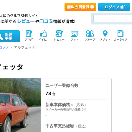
ブログ
イイね！
レビュー
フォト
グループ
スポット
カーライフ
ロメオ
アルフェッタ
フェッタ
ユーザー登録台数
73
台
新車本体価格
※（税込）
※メーカー発表当時の価格です
-
中古車支払総額
（税込）