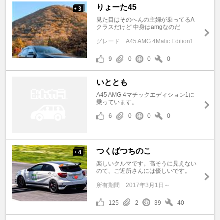
りょーた45
3
+
見た目はそのへんの主婦が乗ってるA
クラスだけど 中身はamgなのだ
グレード
A45 AMG 4Matic Edition1
9
0
0
0
いととも
A45 AMG 4マチックエディション1に
乗っています。
6
0
0
0
つくばつちのこ
4
+
楽しいクルマです。高そうに見えない
のて、ご近所さんには優しいです。
所有期間
2017年3月1日～
125
2
39
40