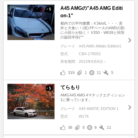
A45 AMGの"A45 AMG Editi
5
+
on-1"
都内での平均燃費：4.5km/L・・・ 意
外と大食い！(笑) FFベースの4WDの割
に小回りが効く！ V350・W639と同等
の旋回半径(^^
グレード
A45 AMG 4Matic Edition1
型式
CBA-176052
所有期間
2013年9月6日～
319
1
11
5
てらもり
5
+
AMG A45 AMG 4マチックエディション
1に乗っています。
グレード
A45 4MATIC EDITION 1
型式
W176
36
0
8
11