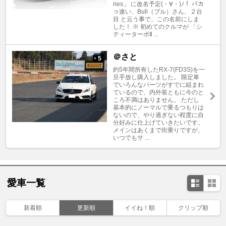
ries」 に改名予定(・∀・)ﾉ！ バカ
っ速い、Bull（ブル）さん、２台
目 と云う事で、この名前にしま
した！ ※ 初めてのクルマが 「シ
ティーターボⅡ ...
＠さと
5
+
約5年間所有したRX-7(FD3S)を一
旦手放し購入しました。 限定車
でいろんなパーツがすでに組まれ
ているので、内外装ともに今のと
ころ不満はありません。 ただし
基本的にノーマルで乗るつもりは
ないので、やり過ぎない程度に自
分好みに仕上げていきたいです。
メインはあくまで街乗りですが、
いつでもサ ...
愛車一覧
新着順
更新順
イイね！順
クリップ順