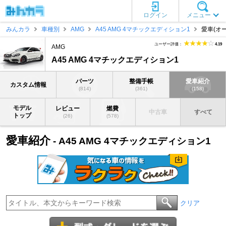
ログイン
メニュー
みんカラ
車種別
AMG
A45 AMG 4マチックエディション1
愛車(オ
ユーザー評価：
4.19
AMG
A45 AMG 4マチックエディション1
パーツ
整備手帳
愛車紹介
カスタム情報
(814)
(361)
(158)
モデル
レビュー
燃費
中古車
すべて
トップ
(26)
(578)
愛車紹介
- A45 AMG 4マチックエディション1
クリア