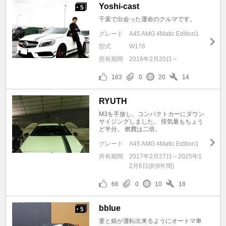
Yoshi-cast
5
+
千葉で出会った運命のクルマです。
グレード
A45 AMG 4Matic Edition1
型式
W176
所有期間
2016年2月20日～
163
0
20
14
RYUTH
M3を手放し、コンパクトカーにダウン
サイジングしました。 排気量もちょう
ど半分。 燃費は二倍。
グレード
A45 AMG 4Matic Edition1
所有期間
2017年2月27日～2025年1
2月6日(約9年間)
66
0
10
18
bblue
5
+
妻と娘が運転出来るようにオートマ車