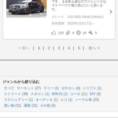
です。 まあ私も歳なのでジェントルな
マイペースで 駆け抜けたいと思いま
す。
グレード
A45 AMG 4Matic Edition1
所有期間
2020年10月17日～
123
0
16
5
<
前へ
｜
1
｜
2
｜
3
｜
4
｜
5
｜
次へ
>
ジャンルから絞り込む
すべて
サーキット (
27
)
ラリー (
1
)
ゼロヨン (
4
)
ドリフト (
1
)
ストリート (
39
)
スポコン (
1
)
80年代 (
1
)
ユーロ (
11
)
DIY (
3
)
ラグジュアリー (
1
)
オーディオ (
1
)
エコ (
1
)
ノーマル車 (
23
)
買い物 (
31
)
通勤 (
31
)
その他 (
5
)