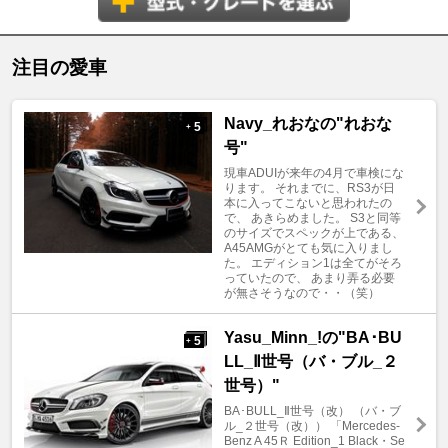
注目の愛車
Navy_れおなの"れおな
5
+
号"
現車ADUIが来年の4月で車検にな
ります。 それまでに、RS3が日
本に入ってこないと思われたの
で、 あきらめました。 S3と同等
のサイズでスペックが上である、
A45AMGがとても気に入りまし
た。 エディション1は全てがそろ
っていたので、 あまり弄る必要
が無さそうなので・・（笑）
Yasu_Minn_!の"BA･BU
5
+
LL_Ⅱ世号（バ・ブル_２
世号）"
BA･BULL_Ⅱ世号（改） （バ・ブ
ル_２世号（改）） 「Mercedes-
Benz A 45Ｒ Edition_1 Black・Se