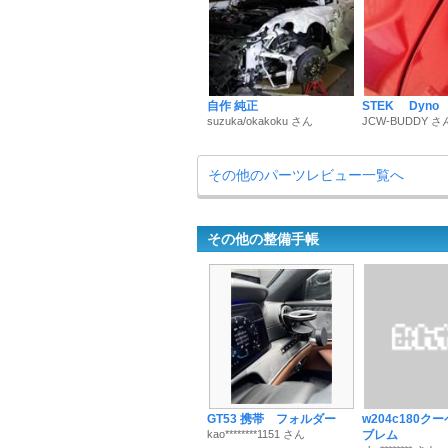
自作 純正
STEK Dyno 
suzuka/okakoku さん
JCW-BUDDY さ
その他のパーツレビュー一覧へ
その他の整備手帳
GT53 携帯 フォルダー
w204c180ク
kao********1151 さん
ブレム