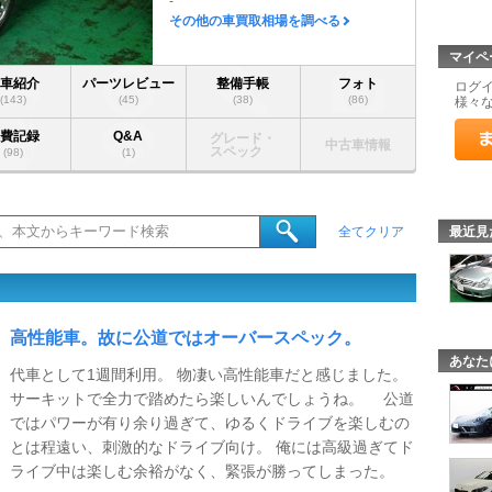
-
その他の車買取相場を調べる
マイペ
愛車紹介
パーツレビュー
整備手帳
フォト
ログ
(143)
(45)
(38)
(86)
様々
燃費記録
Q&A
グレード・
中古車情報
スペック
(98)
(1)
最近見
全てクリア
高性能車。故に公道ではオーバースペック。
あなた
代車として1週間利用。 物凄い高性能車だと感じました。
サーキットで全力で踏めたら楽しいんでしょうね。 公道
ではパワーが有り余り過ぎて、ゆるくドライブを楽しむの
とは程遠い、刺激的なドライブ向け。 俺には高級過ぎてド
ライブ中は楽しむ余裕がなく、緊張が勝ってしまった。