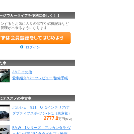
ージでカーライフを便利に楽しく！！
インするとお気に入りの保存や燃費記録など
な管理が出来るようになります
ログイン
た車
AMG その他
愛車紹介
/
パーツレビュー
/
整備手帳
にオススメの中古車
ポルシェ 911 GTSインテリア/ア
ダプティブスポ-ツシ-ト(1（東京都）
2777.0
万円
(税込)
BMW 1シリーズ アルカンタラ ヴ
ェガンザ黒 18AW タイヤプ（神奈川