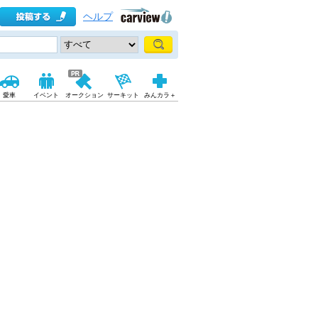
ヘルプ
愛車
イベント
オークション
サーキット
みんカラ＋