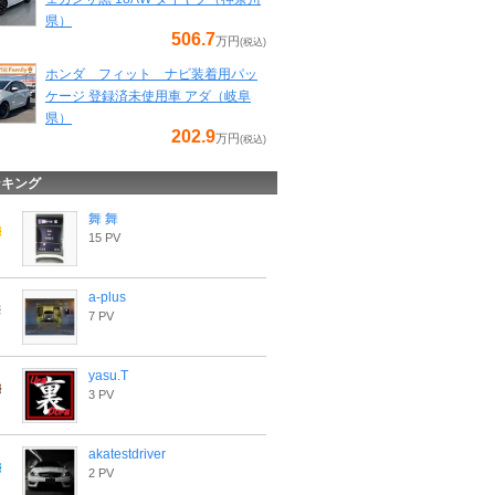
県）
506.7
万円
(税込)
ホンダ フィット ナビ装着用パッ
ケージ 登録済未使用車 アダ（岐阜
県）
202.9
万円
(税込)
ンキング
舞 舞
15 PV
a-plus
7 PV
yasu.T
3 PV
akatestdriver
2 PV