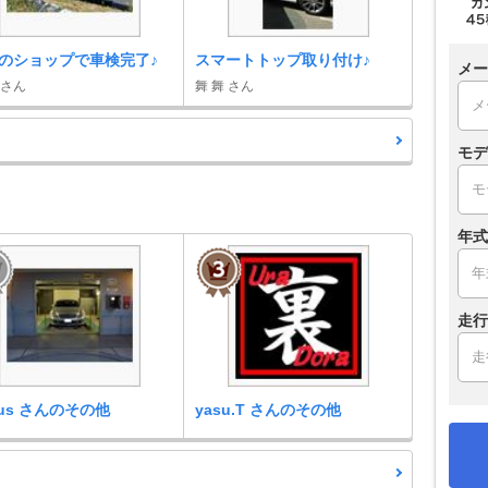
のショップで車検完了♪
スマートトップ取り付け♪
メー
 さん
舞 舞 さん
モデ
年式
走行
lus さんのその他
yasu.T さんのその他