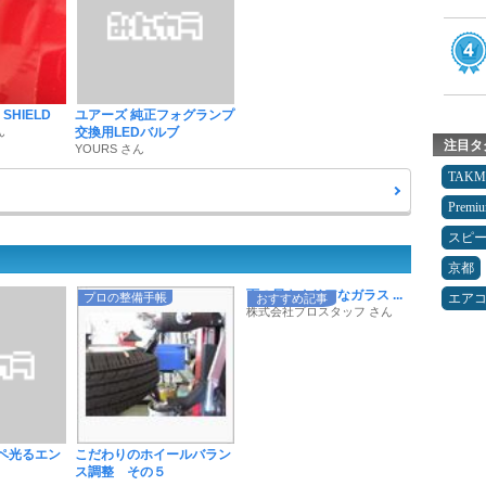
SHIELD
ユアーズ 純正フォグランプ
ん
交換用LEDバルブ
注目タ
YOURS さん
TAK
Premi
スピ
京都
雨の日もクリアなガラス ...
プロの整備手帳
エア
おすすめ記事
株式会社プロスタッフ さん
ーペ光るエン
こだわりのホイールバラン
ス調整 その５