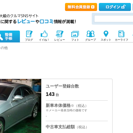
ブログ
イイね！
レビュー
フォト
グループ
スポット
カーライフ
その他
ユーザー登録台数
143
台
新車本体価格
※（税込）
※メーカー発表当時の価格です
-
中古車支払総額
（税込）