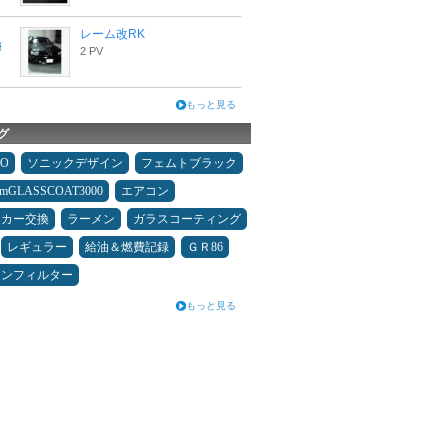
レーム改RK
2 PV
もっと見る
グ
MO
ソニックデザイン
フェムトブラック
umGLASSCOAT3000
エアコン
ーカー交換
ラーメン
ガラスコーティング
レギュラー
給油＆燃費記録
ＧＲ86
コンフィルター
もっと見る