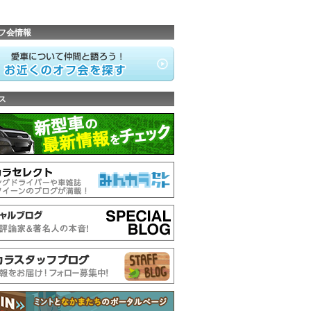
フ会情報
ス