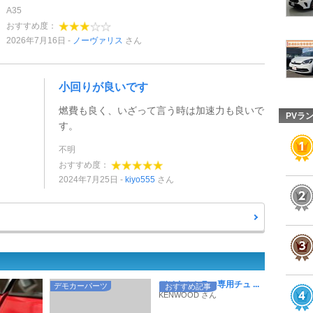
A35
おすすめ度：
2026年7月16日
ノーヴァリス
さん
小回りが良いです
燃費も良く、いざって言う時は加速力も良いで
PVラ
す。
不明
おすすめ度：
2024年7月25日
kiyo555
さん
デジタルミラー専用チュ ...
デモカーパーツ
おすすめ記事
KENWOOD さん