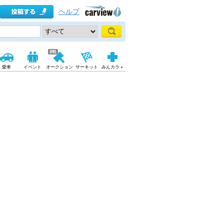
ヘルプ
愛車
イベント
オークション
サーキット
みんカラ＋