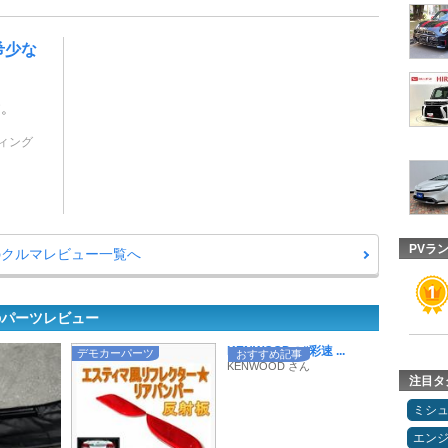
希少な
す。
ティング
PVラ
のクルマレビュー一覧へ
のパーツレビュー
KENWOODの“彩速 ...
デモカーパーツ
おすすめ記事
KENWOOD さん
注目タ
ミシ
エン