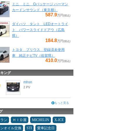
ミニ ミニ Oパッケージ ハーマン
カードンサウンド（東京都）
587.9
万円
(税込)
ダイハツ タント LEDオートライ
ト パワースライドドアウ（広島
県）
184.8
万円
(税込)
トヨタ プリウス 登録済未使用
車 純正ナビTV（佐賀県）
410.0
万円
(税込)
ンキング
mhsn
2 PV
もっと見る
グ
ュラン
ＨＩＤ屋
MICHELIN
X-ICE
ジンオイル交換
STI
愛車記念日