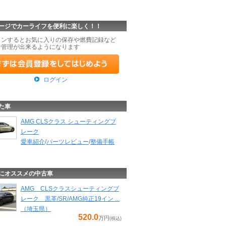
ージでカーライフを便利に楽しく！！
インするとお気に入りの保存や燃費記録など
な管理が出来るようになります
ログイン
た車
AMG CLSクラス シューティングブ
レーク
愛車紹介
/
パーツレビュー
/
整備手帳
にオススメの中古車
AMG CLSクラスシューティングブ
レーク 黒革/SR/AMG純正19イン ...
（埼玉県）
520.0
万円
(税込)