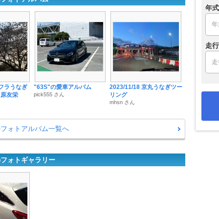
年式
走行
イタフラうなぎ
"63S"の愛車アルバム
2023/11/18 京丸うなぎツー
田原友栄
pick555 さん
リング
mhsn さん
のフォトアルバム一覧へ
のフォトギャラリー