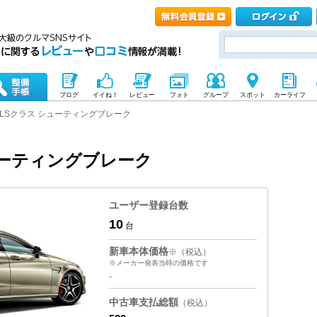
ブログ
イイね！
レビュー
フォト
グループ
スポット
カーライフ
CLSクラス シューティングブレーク
シューティングブレーク
ユーザー登録台数
10
台
新車本体価格
※（税込）
※メーカー発表当時の価格です
-
中古車支払総額
（税込）