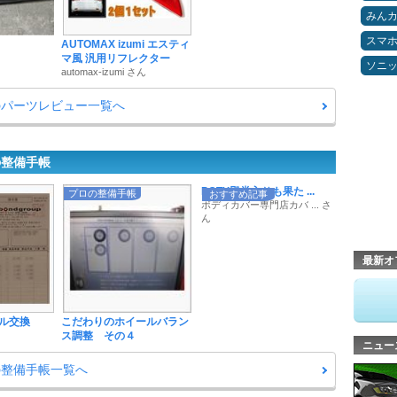
みん
スマ
ラ
AUTOMAX izumi エスティ
マ風 汎用リフレクター
ソニ
automax-izumi さん
のパーツレビュー一覧へ
の整備手帳
POTY殿堂入りも果た ...
プロの整備手帳
おすすめ記事
ボディカバー専門店カバ ... さ
ん
最新オ
ル交換
こだわりのホイールバラン
ス調整 その４
ニュー
の整備手帳一覧へ