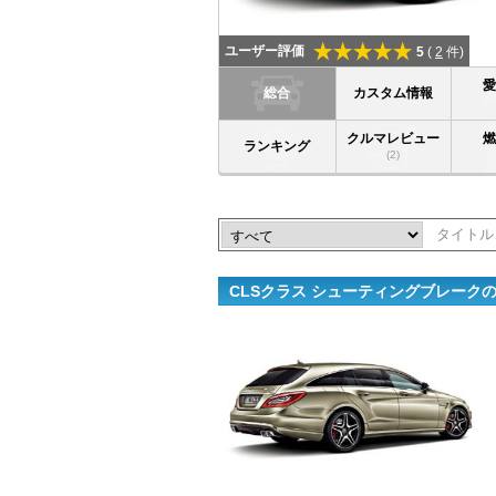
ユーザー評価
5
(
2
件)
総合
カスタム情報
クルマレビュー
ランキング
(2)
CLSクラス シューティングブレーク