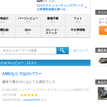
520
万円
（
1
件）
CLSクラス シューティングブレーク
の車買取相場を調べる
マイペ
愛車紹介
パーツレビュー
整備手帳
フォト
ログ
(10)
(27)
(37)
(28)
様々
燃費記録
Q&A
中古車情報
グレード・
スペック
(1)
(0)
(1)
最近見
全てクリア
のクルマレビュー・口コミ
AMGならではのパワー
趣味で乗るのにはとても満足でした
あなた
CLS63 AMG シューティングブレーク エディション1_LHD(AT_5.5)
おすすめ度：
2022年3月4日
yamakoh630
さん