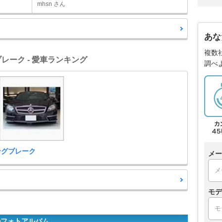
mhsn さん
あな
複数
ブレーク - 愛車ランキング
調べ
ングブレーク
メー
モデ
のフォトアルバム