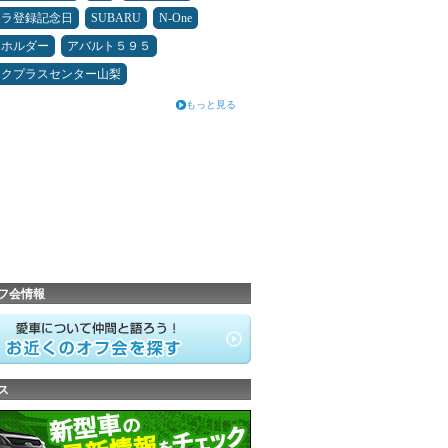
カラ登録記念日
SUBARU
N-One
ホホルダー
アバルト５９５
ックプラスセンター山梨
もっと見る
フ会情報
ス