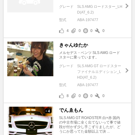
グレード
SLS AMG ロードスター_LH
D(AT_6.2)
型式
ABA-197477
4
0
0
0
きゃんゆたか
メルセデス・ベンツ SLS AMG ロード
スターに乗っています。
グレード
SLS AMG GT ロードスター
ファイナルエディション_L
HD(AT_6.2)
型式
ABA-197477
8
0
0
0
でんゑもん
4
+
SLS AMG GT ROADSTER 白×赤 国内
の中古市場に全く出てないって事で値
段が付かず少し手こずりましたが、ど
うにか思ってた金額以上で決 ...