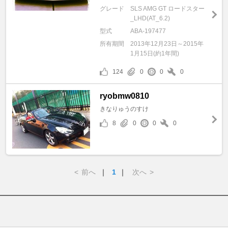
グレード
SLS AMG GT ロードスター
_LHD(AT_6.2)
型式
ABA-197477
所有期間
2013年12月23日～2015年
1月15日(約1年間)
124
0
0
0
ryobmw0810
きなりゅうのすけ
8
0
0
0
<
前へ
｜
1
｜
次へ
>