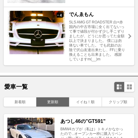
でんゑもん
4
+
SLS AMG GT ROADSTER 白×赤
国内の中古市場に全く出てないっ
て事で値段が付かず少し手こずり
ましたが、どうにか思ってた金額
以上で決まりました。 僕には勿
体ない車でした。 でも此奴のお
陰で沢山友達出来たし、FFに乗り
換えることも出来ました。 感謝
していますm(__)m
愛車一覧
新着順
更新順
イイね！順
クリップ順
あつし46の"GT591"
5
+
BMW4カブが（私は）トキメかなかっ
たので...オープンカー枠に購入リベン