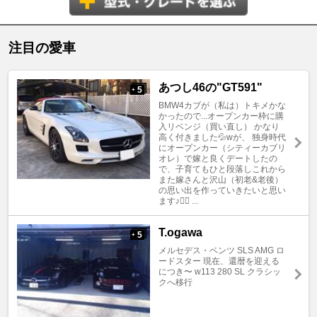
注目の愛車
あつし46の"GT591"
5
+
BMW4カブが（私は）トキメかな
かったので...オープンカー枠に購
入リベンジ（買い直し） かなり
高く付きました💦wが、 独身時代
にオープンカー（シティーカブリ
オレ）で嫁と良くデートしたの
で、子育てもひと段落しこれから
また嫁さんと沢山（初老&老後）
の思い出を作っていきたいと思い
ます♪🙇‍♂️ ...
T.ogawa
5
+
メルセデス・ベンツ SLS AMG ロ
ードスター 現在、還暦を迎える
につき〜 w113 280 SL クラシッ
クへ移行