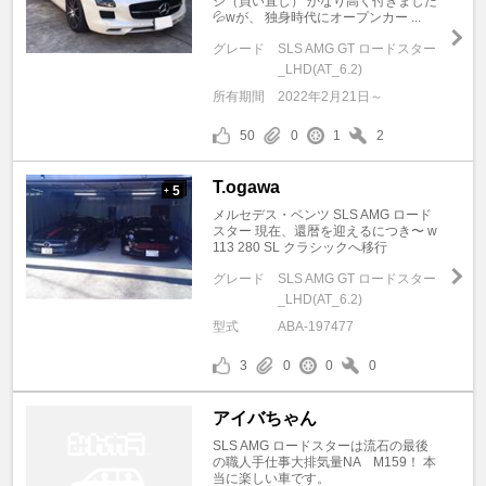
ジ（買い直し） かなり高く付きました
💦wが、 独身時代にオープンカー ...
グレード
SLS AMG GT ロードスター
_LHD(AT_6.2)
所有期間
2022年2月21日～
50
0
1
2
T.ogawa
5
+
メルセデス・ベンツ SLS AMG ロード
スター 現在、還暦を迎えるにつき〜 w
113 280 SL クラシックへ移行
グレード
SLS AMG GT ロードスター
_LHD(AT_6.2)
型式
ABA-197477
3
0
0
0
アイバちゃん
SLS AMG ロードスターは流石の最後
の職人手仕事大排気量NA M159！ 本
当に楽しい車です。