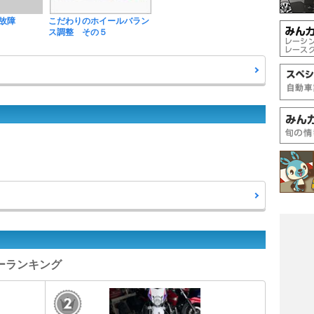
故障
こだわりのホイールバラン
ス調整 その５
ューランキング