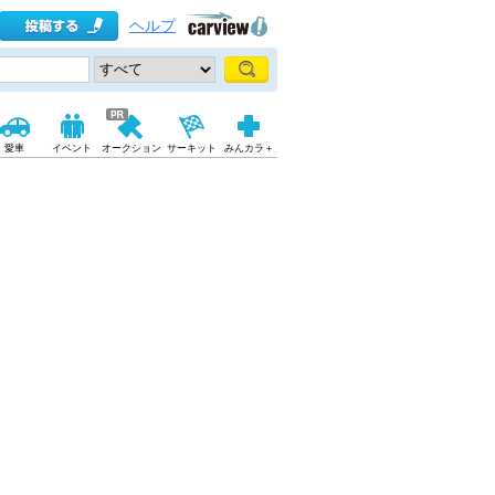
ヘルプ
愛車
イベント
オークション
サーキット
みんカラ＋