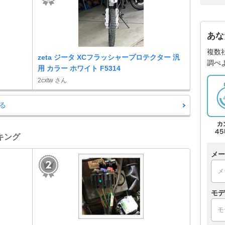
あな
複数
zeta ジータ XCフラッシャープロテクター 汎
調べ
用 カラー ホワイト F5314
2cxtw さん
る
ンキング
メー
モデ