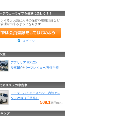
ージでカーライフを便利に楽しく！！
インするとお気に入りの保存や燃費記録など
な管理が出来るようになります
ログイン
た車
アプリリア RX125
愛車紹介
/
パーツレビュー
/
整備手帳
にオススメの中古車
トヨタ ハイエースバン 内装アレ
ンジVer4（千葉県）
509.1
万円
(税込)
ンキング