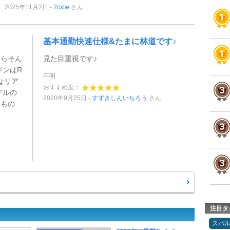
2025年11月2日
2cxtw
さん
基本通勤快速仕様&たまに林道です♪
からそん
見た目重視です♪
ジンはR
不明
きなリア
おすすめ度：
デルの
2020年9月25日
すずきしんいちろう
さん
いもの
注目タ
スバ