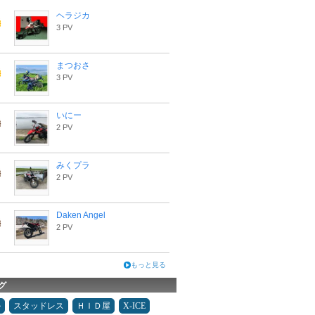
ヘラジカ
3 PV
まつおさ
3 PV
いにー
2 PV
みくプラ
2 PV
Daken Angel
2 PV
もっと見る
グ
ル
スタッドレス
ＨＩＤ屋
X-ICE