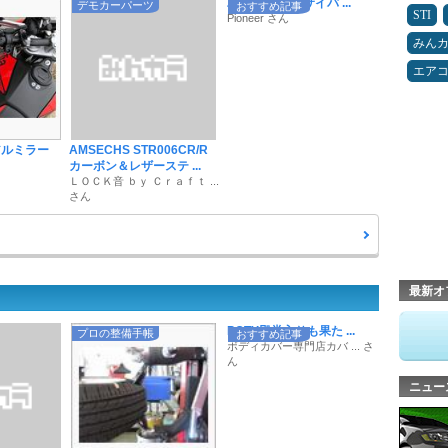
2026年の最新サイバ ...
デモカーパーツ
おすすめ記事
STI
Pioneer さん
みん
エア
アルミラー
AMSECHS STR006CR/R
カーボン＆レザーステ ...
ＬＯＣＫ音 ｂｙ Ｃｒａｆｔ ...
さん
最新オ
POTY殿堂入りも果た ...
プロの整備手帳
おすすめ記事
ボディカバー専門店カバ ... さ
ん
ニュー