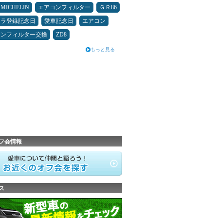
MICHELIN
エアコンフィルター
ＧＲ86
カラ登録記念日
愛車記念日
エアコン
コンフィルター交換
ZD8
もっと見る
フ会情報
ス