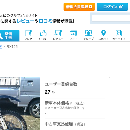
ブログ
イイね！
レビュー
フォト
グループ
スポット
カーライフ
ア
RX125
ユーザー登録台数
27
台
新車本体価格
※（税込）
※メーカー発表当時の価格です
-
中古車支払総額
（税込）