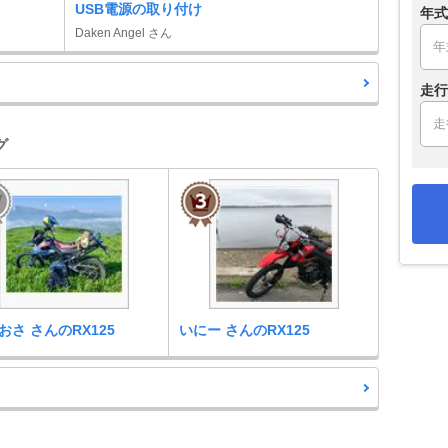
USB電源の取り付け
年式
Daken Angel さん
走行
グ
おさ さんのRX125
いにー さんのRX125