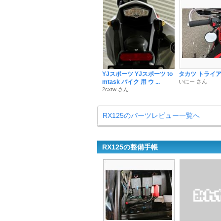
YJスポーツ YJスポーツ to
タカツ トライ
mtask バイク 用 ウ ...
いにー さん
2cxtw さん
RX125のパーツレビュー一覧へ
RX125の整備手帳