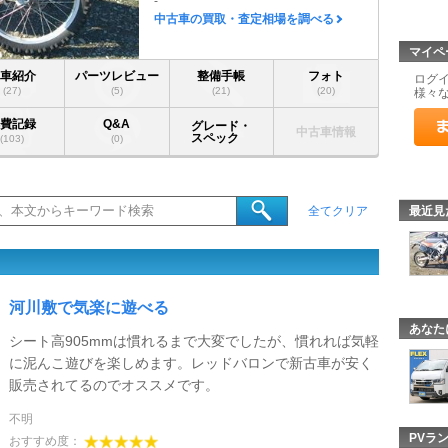
-
中古車の買取・査定相場を調べる
マイペ
愛車紹介
パーツレビュー
整備手帳
フォト
ログ
(27)
(5)
(21)
(20)
様々
燃費記録
Q&A
グレード・
中古車情報
スペック
(103)
(0)
最近見
全てクリア
河川敷で気楽に遊べる
あなた
シート高905mmは慣れるまで大変でしたが、慣れれば気軽
に泥んこ遊びを楽しめます。レッドバロンで新古車が安く
販売されてるのでオススメです。
不明
PVラ
おすすめ度：