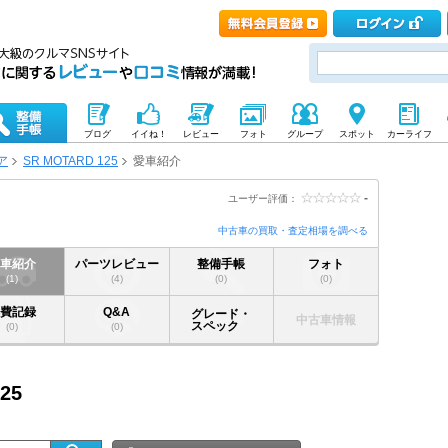
ブログ
イイね！
レビュー
フォト
グループ
スポット
カーライフ
ア
SR MOTARD 125
愛車紹介
-
ユーザー評価：
中古車の買取・査定相場を調べる
愛車紹介
パーツレビュー
整備手帳
フォト
(1)
(4)
(0)
(0)
燃費記録
Q&A
グレード・
中古車情報
スペック
(0)
(0)
25