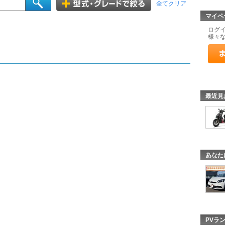
全てクリア
マイペ
ログ
様々
最近見
あなた
PVラ