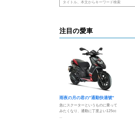
注目の愛車
雨夜の月の君の"通勤快適號"
急にスクーターというものに乗って
みたくなり、通勤に丁度よい125cc
...