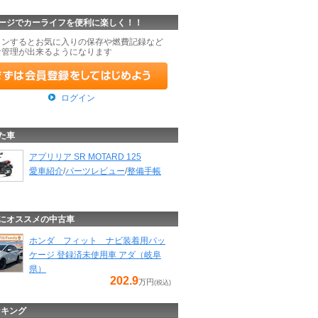
ージでカーライフを便利に楽しく！！
インするとお気に入りの保存や燃費記録など
な管理が出来るようになります
ログイン
た車
アプリリア SR MOTARD 125
愛車紹介
/
パーツレビュー
/
整備手帳
にオススメの中古車
ホンダ フィット ナビ装着用パッ
ケージ 登録済未使用車 アダ（岐阜
県）
202.9
万円
(税込)
ンキング