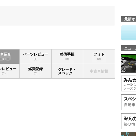
最新オ
ニュー
愛車紹介
パーツレビュー
整備手帳
フォト
(1)
(4)
(0)
(0)
マレビュー
燃費記録
グレード・
中古車情報
スペック
(0)
(0)