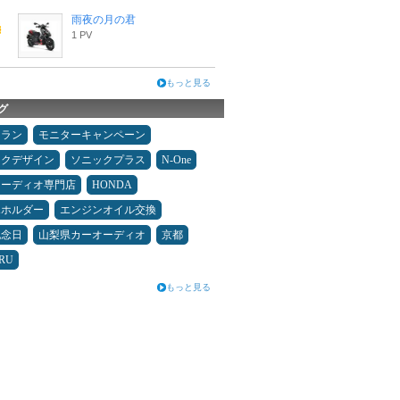
雨夜の月の君
1 PV
もっと見る
グ
ュラン
モニターキャンペーン
ックデザイン
ソニックプラス
N-One
オーディオ専門店
HONDA
ホホルダー
エンジンオイル交換
記念日
山梨県カーオーディオ
京都
RU
もっと見る