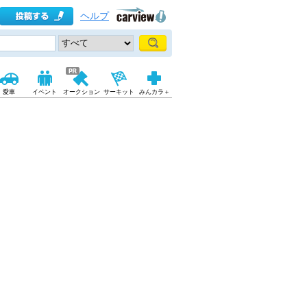
ヘルプ
愛車
イベント
オークション
サーキット
みんカラ＋