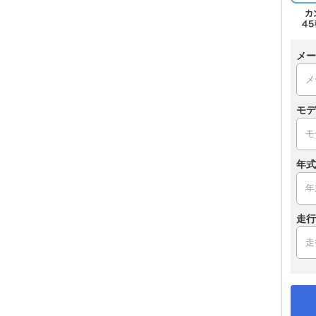
メー
モデ
年式
走行