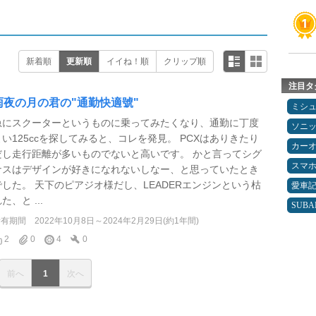
新着順
更新順
イイね！順
クリップ順
注目タ
雨夜の月の君の"通勤快適號"
ミシ
急にスクーターというものに乗ってみたくなり、通勤に丁度
ソニ
よい125ccを探してみると、コレを発見。 PCXはありきたり
カー
だし走行距離が多いものでないと高いです。 かと言ってシグ
スマ
ナスはデザインが好きになれないしなー、と思っていたとき
でした。 天下のピアジオ様だし、LEADERエンジンという枯
愛車
た、と ...
SUBA
所有期間
2022年10月8日～2024年2月29日(約1年間)
2
0
4
0
前へ
1
次へ