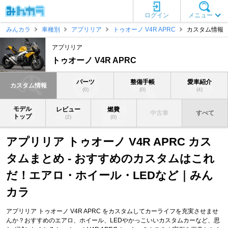
ログイン
メニュー
みんカラ
車種別
アプリリア
トゥオーノ V4R APRC
カスタム情報
アプリリア
トゥオーノ V4R APRC
パーツ
整備手帳
愛車紹介
カスタム情報
(0)
(0)
(4)
モデル
レビュー
燃費
中古車
すべて
トップ
(2)
(0)
アプリリア トゥオーノ V4R APRC カス
タムまとめ - おすすめのカスタムはこれ
だ！エアロ・ホイール・LEDなど｜みん
カラ
アプリリア トゥオーノ V4R APRC をカスタムしてカーライフを充実させませ
んか？おすすめのエアロ、ホイール、LEDやかっこいいカスタムカーなど、思