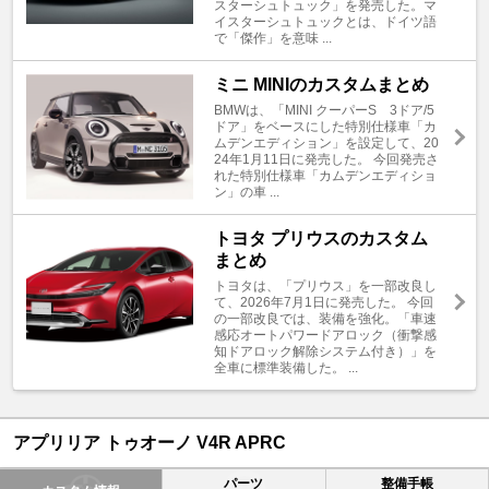
スターシュトュック」を発売した。マ
イスターシュトュックとは、ドイツ語
で「傑作」を意味 ...
ミニ MINIのカスタムまとめ
BMWは、「MINI クーパーS 3ドア/5
ドア」をベースにした特別仕様車「カ
ムデンエディション」を設定して、20
24年1月11日に発売した。 今回発売さ
れた特別仕様車「カムデンエディショ
ン」の車 ...
トヨタ プリウスのカスタム
まとめ
トヨタは、「プリウス」を一部改良し
て、2026年7月1日に発売した。 今回
の一部改良では、装備を強化。「車速
感応オートパワードアロック（衝撃感
知ドアロック解除システム付き）」を
全車に標準装備した。 ...
アプリリア トゥオーノ V4R APRC
パーツ
整備手帳