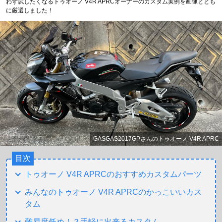
わず試したくなるトゥオーノ V4R APRCオーナーのカスタム実例を画像ととも
に厳選しました！
GASGAS2017GPさんのトゥオーノ V4R APRC
目次
トゥオーノ V4R APRCのおすすめカスタムパーツ
みんなのトゥオーノ V4R APRCのかっこいいカス
タム
難易度低め！？手軽に出来るカスタム