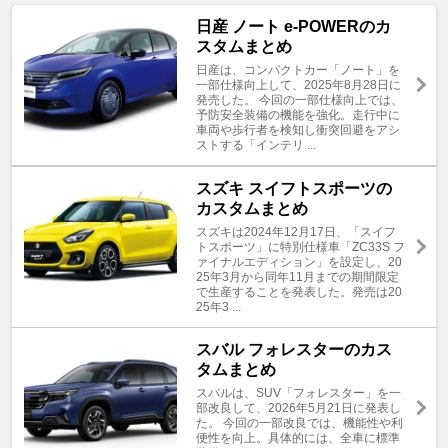
日産 ノート e-POWERのカ
スタムまとめ
日産は、コンパクトカー「ノート」を
一部仕様向上して、2025年8月28日に
発売した。 今回の一部仕様向上では、
予防安全装備の機能を強化。走行中に
車両や歩行者を検知し衝突回避をアシ
ストする「インテリ ...
スズキ スイフトスポーツの
カスタムまとめ
スズキは2024年12月17日、「スイフ
トスポーツ」に特別仕様車「ZC33S フ
ァイナルエディション」を設定し、20
25年3月から同年11月までの期間限定
で生産することを発表した。発売は20
25年3 ...
スバル フォレスターのカス
タムまとめ
スバルは、SUV「フォレスター」を一
部改良して、2026年5月21日に発表し
た。 今回の一部改良では、機能性や利
便性を向上。具体的には、全車に標準