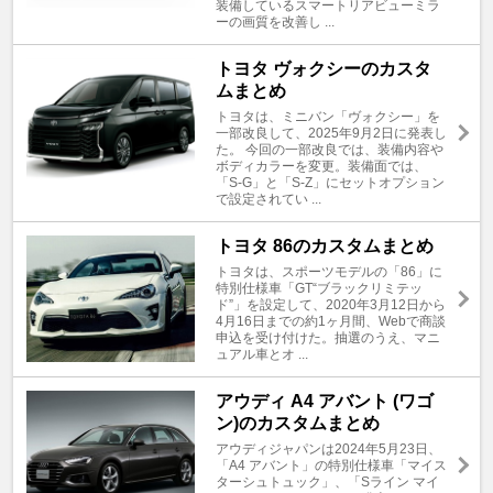
装備しているスマートリアビューミラ
ーの画質を改善し ...
トヨタ ヴォクシーのカスタ
ムまとめ
トヨタは、ミニバン「ヴォクシー」を
一部改良して、2025年9月2日に発表し
た。 今回の一部改良では、装備内容や
ボディカラーを変更。装備面では、
「S-G」と「S-Z」にセットオプション
で設定されてい ...
トヨタ 86のカスタムまとめ
トヨタは、スポーツモデルの「86」に
特別仕様車「GT“ブラックリミテッ
ド”」を設定して、2020年3月12日から
4月16日までの約1ヶ月間、Webで商談
申込を受け付けた。抽選のうえ、マニ
ュアル車とオ ...
アウディ A4 アバント (ワゴ
ン)のカスタムまとめ
アウディジャパンは2024年5月23日、
「A4 アバント」の特別仕様車「マイス
ターシュトュック」、「Sライン マイ