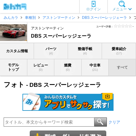
ログイン
メニュー
みんカラ
車種別
アストンマーティン
DBS スーパーレッジェーラ
ユーザー評価：
-
アストンマーティン
DBS スーパーレッジェーラ
パーツ
整備手帳
愛車紹介
カスタム情報
(4)
(4)
(17)
モデル
レビュー
燃費
中古車
すべて
トップ
(0)
(0)
(21)
フォト
- DBS スーパーレッジェーラ
クリア