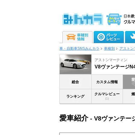
車・自動車SNSみんカラ
車種別
アストン
アストンマーティン
V8ヴァンテージN4
総合
カスタム情報
クルマレビュー
ランキング
(1)
愛車紹介
- V8ヴァンテージ