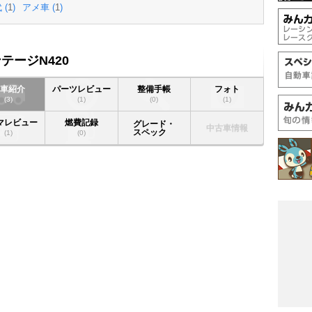
 (
1
)
アメ車 (
1
)
テージN420
愛車紹介
パーツレビュー
整備手帳
フォト
(3)
(1)
(0)
(1)
マレビュー
燃費記録
グレード・
中古車情報
スペック
(1)
(0)