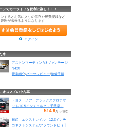
ージでカーライフを便利に楽しく！！
インするとお気に入りの保存や燃費記録など
な管理が出来るようになります
ログイン
た車
アストンマーティン V8ヴァンテージ
N420
愛車紹介
/
パーツレビュー
/
整備手帳
にオススメの中古車
トヨタ ノア デラックスフロアマ
ット/10.5インチコネク（千葉県）
514.8
万円
(税込)
日産 エクストレイル 12.3インチ
コネクトシステム/アラウンドビ（千