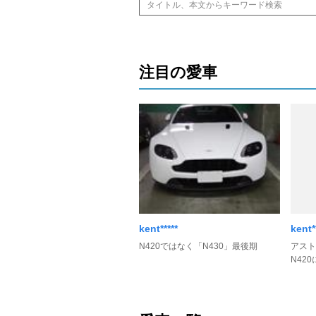
注目の愛車
kent*****
kent*
N420ではなく「N430」最後期
アスト
N42