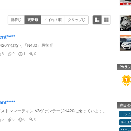
新着順
更新順
イイね！順
クリップ順
ent*****
N420ではなく「N430」最後期
8
0
1
0
PVラ
ent*****
注目タ
アストンマーティン V8ヴァンテージN420に乗っています。
ミシ
5
0
0
0
X-IC
ソニ