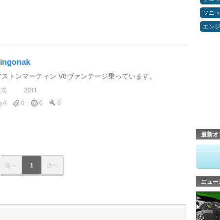
ソニ
エン
ingonak
アストンマーティン V8ヴァンテージ乗っています。
型式
2011
4
0
0
0
最新オ
前へ
1
次へ
ニュー