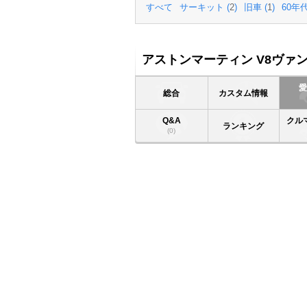
すべて
サーキット (
2
)
旧車 (
1
)
60年代
アストンマーティン V8ヴァン
総合
カスタム情報
Q&A
クル
ランキング
(0)