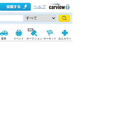
ヘルプ
愛車
イベント
オークション
サーキット
みんカラ＋