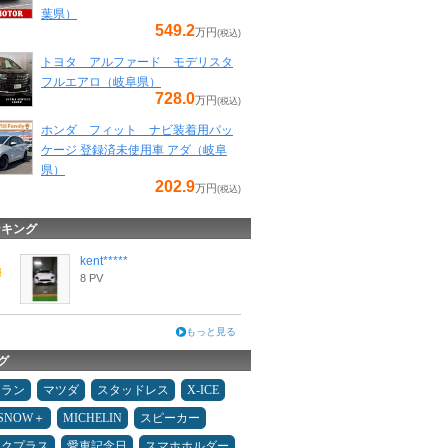
葉県）
549.2
万円
(税込)
トヨタ アルファード モデリスタ
フルエアロ（岐阜県）
728.0
万円
(税込)
ホンダ フィット ナビ装着用パッ
ケージ 登録済未使用車 アダ（岐阜
県）
202.9
万円
(税込)
ンキング
kent*****
8 PV
もっと見る
グ
ュラン
マツダ
スタッドレス
X-ICE
ESNOW＋
MICHELIN
スピーカー
ックプラス
愛車記念日
スマホホルダー