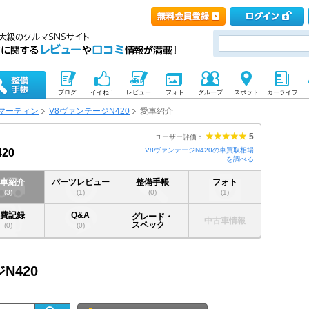
ブログ
イイね！
レビュー
フォト
グループ
スポット
カーライフ
マーティン
V8ヴァンテージN420
愛車紹介
5
ユーザー評価：
V8ヴァンテージN420の車買取相場
20
を調べる
愛車紹介
パーツレビュー
整備手帳
フォト
(3)
(1)
(0)
(1)
燃費記録
Q&A
グレード・
中古車情報
スペック
(0)
(0)
N420