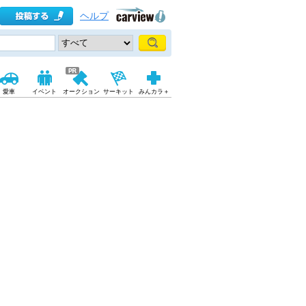
ヘルプ
愛車
イベント
オークション
サーキット
みんカラ＋