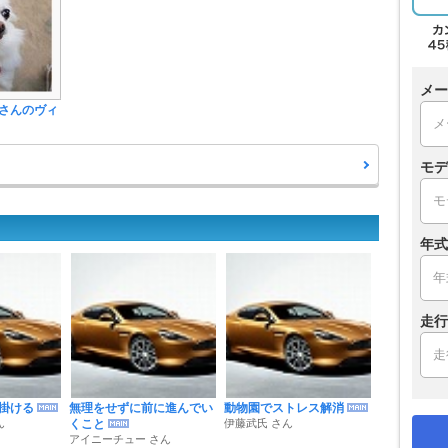
メー
さんのヴィ
モデ
年式
走行
掛ける
無理をせずに前に進んでい
動物園でストレス解消
ん
くこと
伊藤武氏 さん
アイニーチュー さん