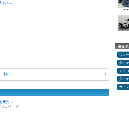
バ ...
注目タ
スタ
タイ
エア
ー一覧へ
タイ
カー
果た ...
カバ ... さ