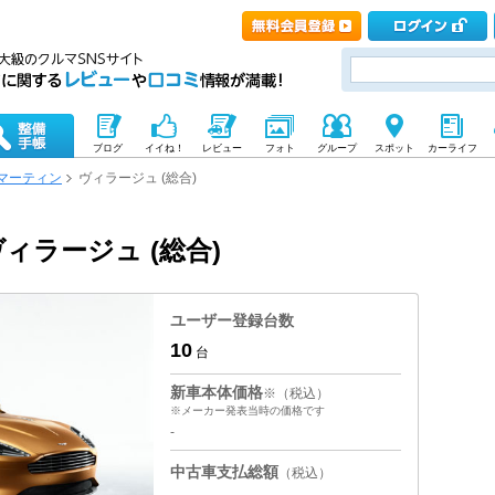
ブログ
イイね！
レビュー
フォト
グループ
スポット
カーライフ
マーティン
ヴィラージュ (総合)
ィラージュ (総合)
ユーザー登録台数
10
台
新車本体価格
※（税込）
※メーカー発表当時の価格です
-
中古車支払総額
（税込）