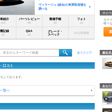
-
ヴィラージュ (総合)の車買取相場を
調べる
マイペ
愛車紹介
パーツレビュー
整備手帳
フォト
ログ
(10)
(0)
(0)
(1)
様々
燃費記録
Q&A
グレード・
中古車情報
スペック
(0)
(0)
最近見
全てクリア
ー・口コミ
待ちしております。
あなた
ー一覧へ