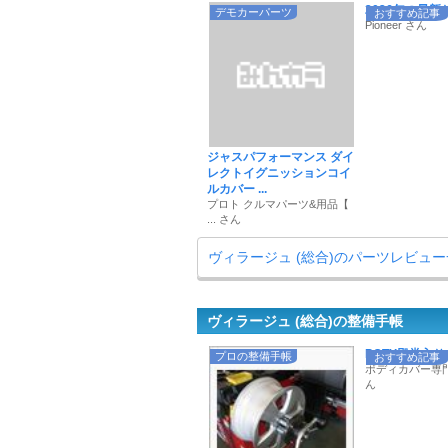
2026年の最新サイ
デモカーパーツ
おすすめ記事
Pioneer さん
ジャスパフォーマンス ダイ
レクトイグニッションコイ
ルカバー ...
プロト クルマパーツ&用品【
... さん
ヴィラージュ (総合)のパーツレビュ
ヴィラージュ (総合)の整備手帳
POTY殿堂入りも
プロの整備手帳
おすすめ記事
ボディカバー専門店
ん