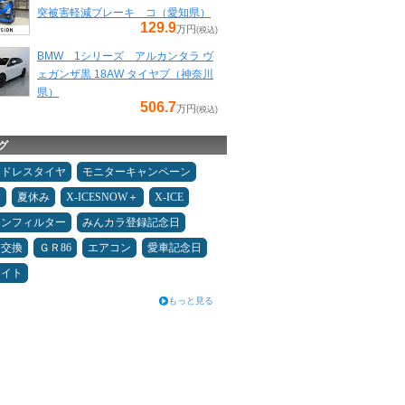
突被害軽減ブレーキ コ（愛知県）
129.9
万円
(税込)
BMW 1シリーズ アルカンタラ ヴ
ェガンザ黒 18AW タイヤプ（神奈川
県）
506.7
万円
(税込)
グ
ッドレスタイヤ
モニターキャンペーン
ヤ
夏休み
X-ICESNOW＋
X-ICE
コンフィルター
みんカラ登録記念日
ヤ交換
ＧＲ86
エアコン
愛車記念日
メイト
もっと見る