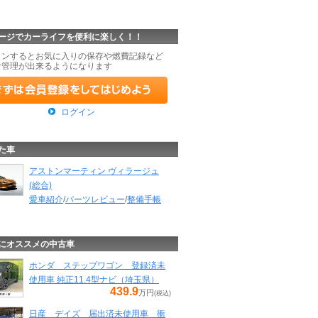
ージでカーライフを便利に楽しく！！
インするとお気に入りの保存や燃費記録など
な管理が出来るようになります
ログイン
た車
アストンマーティン ヴィラージュ
(総合)
愛車紹介
/
パーツレビュー
/
整備手帳
にオススメの中古車
ホンダ ステップワゴン 登録済未
使用車 純正11.4型ナビ（埼玉県）
439.9
万円
(税込)
日産 デイズ 届出済未使用車 衝