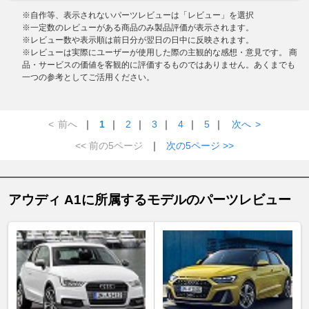
※自作等、表示されないパーツレビューは「レビュー」を選択
※一定数のレビューがある商品のみ製品評価が表示されます。
※レビュー数や表示順は前日分が翌日の日中に反映されます。
※レビューは実際にユーザーが使用した際の主観的な感想・意見です。 商
品・サービスの価値を客観的に評価するものではありません。あくまでも
一つの参考としてご活用ください。
<
前へ
｜
1
｜
2
｜
3
｜
4
｜
5
｜
次へ
>
<< 前の5ページ
｜
次の5ページ >>
アウディ A1に所属するモデルのパーツレビュー