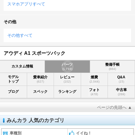
スマホアプリすべて
その他
その他すべて
アウディ A1 スポーツバック
パーツ
整備手帳
カスタム情報
(1,718)
(884)
モデル
愛車紹介
レビュー
燃費
Q&A
トップ
(627)
(102)
(2,044)
(15)
フォト
中古車
ブログ
スペック
ランキング
(478)
(269)
ページの先頭へ ▲
みんカラ 人気のカテゴリ
車種別
イイね！