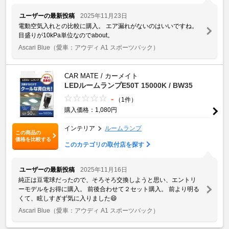
ユーザーの最新投稿
2025年11月23日
電動空気入れとの比較に購入。 エア漏れがないのはいいですね。
目盛りが10kPa単位なのでabout。
Ascari Blue
（愛車：アウディ A1 スポーツバック）
CAR MATE / カーメイト
LEDルームランプE50T 15000K / BW35
-
（1件）
購入価格：1,080円
インテリア
ルームランプ
この商品の
価格を比較する
このカテゴリの取付店を探す
ユーザーの最新投稿
2025年11月16日
純正は豆電球だったので、そろそろ交換しようと思い、エントリ
ーモデルをお得に購入。 前後合わせて２セット購入。 前より明る
くて、眩しすぎず気に入りました😄
Ascari Blue
（愛車：アウディ A1 スポーツバック）