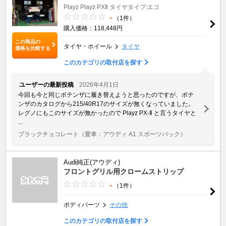
Playz
Playz PXⅡ
タイヤタイプ:エコ
-
（1件）
購入価格：118,448円
この商品の
タイヤ・ホイール
タイヤ
価格を比較する
このカテゴリの取付店を探す
ユーザーの最新投稿
2026年4月1日
今回も今と同じポテンザに履き替えようと思ったのですが、ポテ
ンザのカタログから215/40R17のサイズが無くなっていました。
レグノにもこのサイズが無かったので Playz PX-Ⅱ と言うタイヤと
...
ブラックチョコレート
（愛車：アウディ A1 スポーツバック）
Audi純正(アウディ)
フロントグリル用クロームストリップ
-
（1件）
ボディパーツ
その他
このカテゴリの取付店を探す