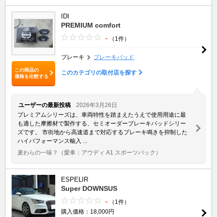
IDI
PREMIUM comfort
-
（1件）
ブレーキ
ブレーキパッド
この商品の
このカテゴリの取付店を探す
価格を比較する
ユーザーの最新投稿
2026年3月26日
プレミアムシリーズは、車両特性を踏まえたうえで使用用途に最
も適した摩擦材で製作する、セミオーダーブレーキパッドシリー
ズです。 市街地から高速道まで対応するブレーキ鳴きを抑制した
ハイパフォーマンス輸入 ...
麦わらの一味？
（愛車：アウディ A1 スポーツバック）
ESPELIR
Super DOWNSUS
-
（1件）
購入価格：18,000円