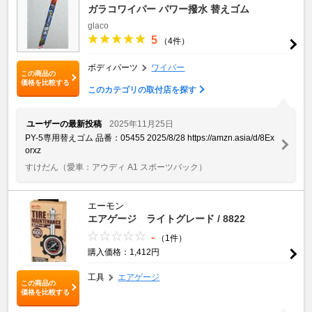
ガラコワイパー パワー撥水 替えゴム
glaco
5
（4件）
ボディパーツ
ワイパー
この商品の
価格を比較する
このカテゴリの取付店を探す
ユーザーの最新投稿
2025年11月25日
PY-5専用替えゴム 品番：05455 2025/8/28 https://amzn.asia/d/8Ex
orxz
すけだん
（愛車：アウディ A1 スポーツバック）
エーモン
エアゲージ ライトグレード / 8822
-
（1件）
購入価格：1,412円
工具
エアゲージ
この商品の
価格を比較する