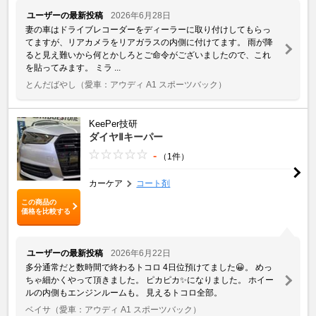
ユーザーの最新投稿
2026年6月28日
妻の車はドライブレコーダーをディーラーに取り付けしてもらっ
てますが、リアカメラをリアガラスの内側に付けてます。 雨が降
ると見え難いから何とかしろとご命令がございましたので、これ
を貼ってみます。 ミラ ...
とんだばやし
（愛車：アウディ A1 スポーツバック）
KeePer技研
ダイヤⅡキーパー
-
（1件）
カーケア
コート剤
この商品の
価格を比較する
ユーザーの最新投稿
2026年6月22日
多分通常だと数時間で終わるトコロ 4日位預けてました😀。 めっ
ちゃ細かくやって頂きました。 ピカピカ✨になりました。 ホイー
ルの内側もエンジンルームも。 見えるトコロ全部。
ベイサ
（愛車：アウディ A1 スポーツバック）