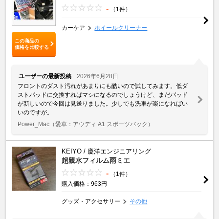
-
（1件）
カーケア
ホイールクリーナー
この商品の
価格を比較する
ユーザーの最新投稿
2026年6月28日
フロントのダスト汚れがあまりにも酷いので試してみます。低ダ
ストパッドに交換すればマシになるのでしょうけど、まだパッド
が新しいので今回は見送りました。少しでも洗車が楽になればい
いのですが。
Power_Mac
（愛車：アウディ A1 スポーツバック）
KEIYO / 慶洋エンジニアリング
超親水フィルム雨ミエ
-
（1件）
購入価格：963円
グッズ・アクセサリー
その他