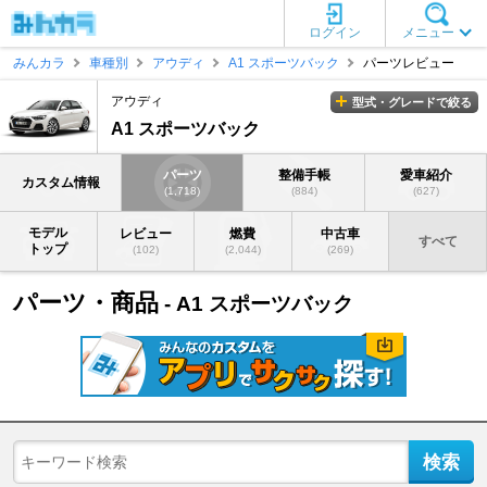
ログイン
メニュー
みんカラ
車種別
アウディ
A1 スポーツバック
パーツレビュー
アウディ
型式・グレードで絞る
A1 スポーツバック
パーツ
整備手帳
愛車紹介
カスタム情報
(1,718)
(884)
(627)
モデル
レビュー
燃費
中古車
すべて
トップ
(102)
(2,044)
(269)
パーツ・商品
- A1 スポーツバック