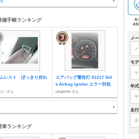
る
 整備手帳ランキング
メー
モデ
ムレスト ぽっきり折れ
エアバッグ警告灯 01217 Sid
e Airbag Igniter エラー対処
年式
だい さん
urugome さん
走行
 愛車ランキング