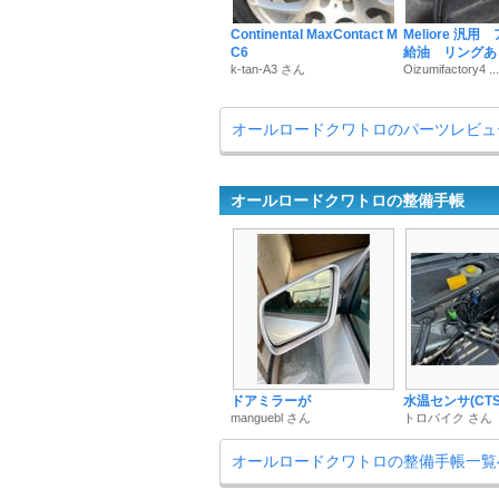
Continental MaxContact M
Meliore 汎
C6
給油 リングあ
k-tan-A3 さん
Oizumifactory4 .
オールロードクワトロのパーツレビュ
オールロードクワトロの整備手帳
ドアミラーが
水温センサ(CT
manguebl さん
トロバイク さん
オールロードクワトロの整備手帳一覧