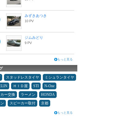
みずきあつき
10 PV
ジムみどり
9 PV
もっと見る
グ
ダ
スタッドレスタイヤ
ミシュランタイヤ
ELIN
ＨＩＤ屋
STI
N-One
ーカー交換
ラーメン
HONDA
コン
スピーカー取付
京都
もっと見る