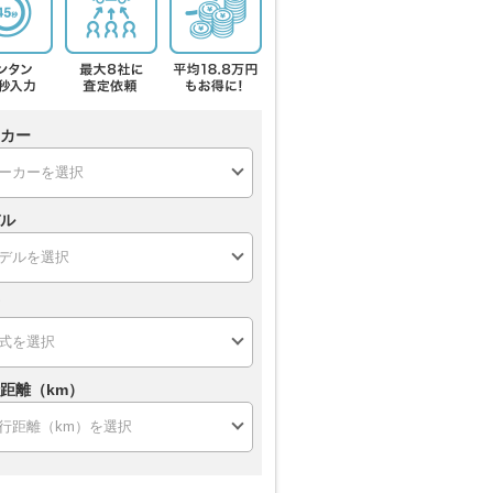
カー
ル
距離（km）