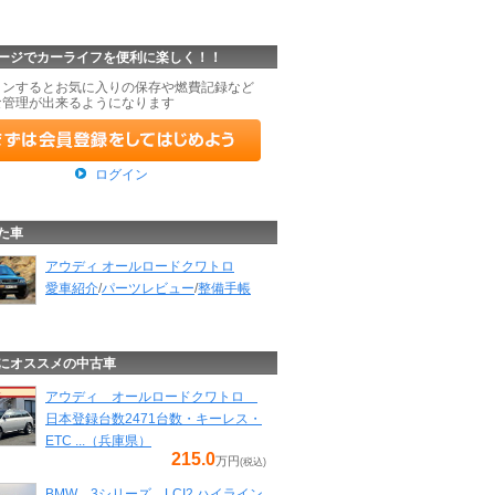
ージでカーライフを便利に楽しく！！
インするとお気に入りの保存や燃費記録など
な管理が出来るようになります
ログイン
た車
アウディ オールロードクワトロ
愛車紹介
/
パーツレビュー
/
整備手帳
にオススメの中古車
アウディ オールロードクワトロ
日本登録台数2471台数・キーレス・
ETC ...（兵庫県）
215.0
万円
(税込)
BMW 3シリーズ LCI2 ハイライン