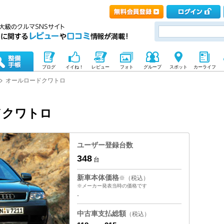
ブログ
イイね！
レビュー
フォト
グループ
スポット
カーライフ
オールロードクワトロ
ドクワトロ
ユーザー登録台数
348
台
新車本体価格
※（税込）
※メーカー発表当時の価格です
-
中古車支払総額
（税込）