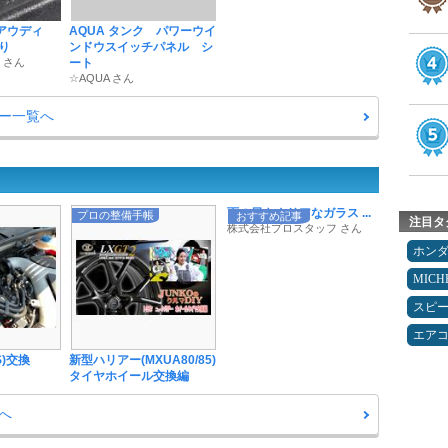
用 アウディ
AQUA タンク パワーウイ
り
ンドウスイッチパネル シ
.. さん
ート
☆AQUA さん
ー一覧へ
雨の日もクリアなガラス ...
プロの整備手帳
おすすめ記事
注目タ
株式会社プロスタッフ さん
ホン
MICH
スピ
エア
S)交換
新型ハリアー(MXUA80/85)
タイヤホイール交換編
へ