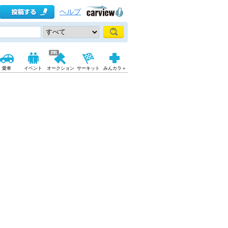
ヘルプ
愛車
イベント
オークション
サーキット
みんカラ＋