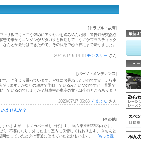
[トラブル・故障]
最新オ
行中上り坂でけっこう強めにアクセルを踏み込んだ際、警告灯が突然点
グ状態で細かくエンジンがガタガタと振動して、なにかプラスティック
。 なんとか走行はできたので、その状態で恐々自宅まで帰りました。
2021/01/16 14:18
モンスリー
さん
ニュー
[パーツ・メンテナンス]
ます。 昨年より乗っています。皆様にお尋ねしたいのですが、走行中
音がします。かなりの頻度で作動しているみたいなのですが、普通で
作動しているのでしょうか？駐車中の車高の変化は今のところありませ
2020/07/17 06:08
くまよん
さん
ゃいませんか？
[その他]
まいますが、 トノカバー差し上げます。 当方東京都23区内です。
したが、 不要になり、外したまま室内に保管しておあります。 きちんと
間使っていたときは普通に使えていたとおもいます。 ...
[もっと読