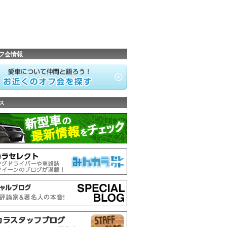
フ会情報
ス