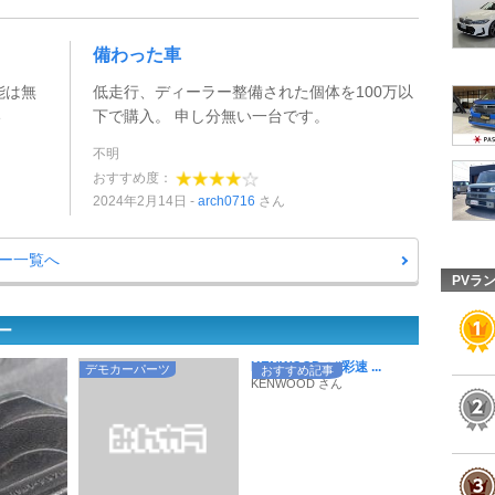
備わった車
能は無
低走行、ディーラー整備された個体を100万以
い
下で購入。 申し分無い一台です。
不明
おすすめ度：
2024年2月14日
arch0716
さん
ー一覧へ
PVラ
ー
KENWOODの“彩速 ...
デモカーパーツ
おすすめ記事
KENWOOD さん