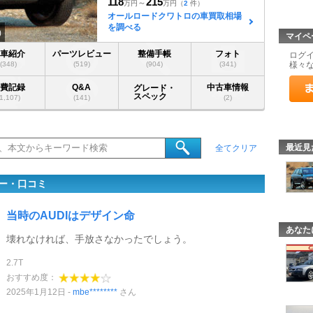
118
215
～
万円
万円
（
2
件）
オールロードクワトロの車買取相場
を調べる
)
マイペ
愛車紹介
パーツレビュー
整備手帳
フォト
ログ
(348)
(519)
(904)
(341)
様々
燃費記録
Q&A
中古車情報
グレード・
スペック
(1,107)
(141)
(2)
最近見
全てクリア
ー・口コミ
当時のAUDIはデザイン命
あなた
壊れなければ、手放さなかったでしょう。
2.7T
おすすめ度：
2025年1月12日
mbe********
さん