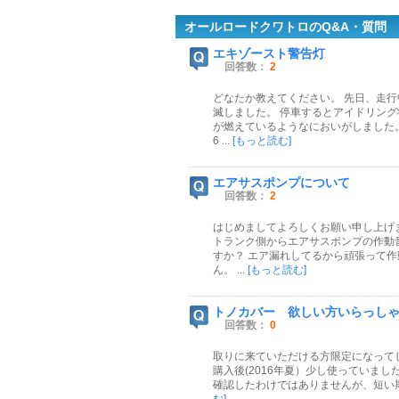
オールロードクワトロのQ&A・質問
エキゾースト警告灯
回答数：
2
どなたか教えてください。 先日、走
滅しました。 停車するとアイドリン
が燃えているようなにおいがしました
6 ...
[もっと読む]
エアサスポンプについて
回答数：
2
はじめましてよろしくお願い申し上げ
トランク側からエアサスポンプの作動
すか？ エア漏れしてるから頑張って
ん。 ...
[もっと読む]
トノカバー 欲しい方いらっし
回答数：
0
取りに来ていただける方限定になってし
購入後(2016年夏）少し使っていま
確認したわけではありませんが、短い期