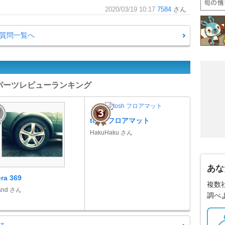
2020/03/19 10:17
7584
さん
・質問一覧へ
 パーツレビューランキング
tosh フロアマット
HakuHaku さん
あな
ra 369
複数
land さん
調べ