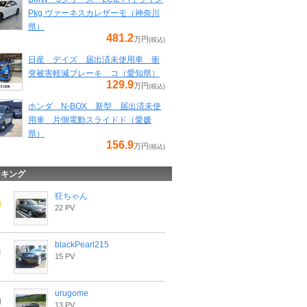
Pkg ヴァーネスカレザーモ（神奈川
県）
481.2
万円
(税込)
日産 デイズ 届出済未使用車 衝
突被害軽減ブレーキ コ（愛知県）
129.9
万円
(税込)
ホンダ N-BOX 新型 届出済未使
用車 片側電動スライドド（愛媛
県）
156.9
万円
(税込)
ンキング
狂ちゃん
22 PV
blackPearl215
15 PV
urugome
13 PV