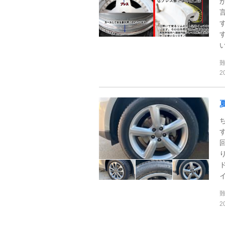
い
2
イ
2