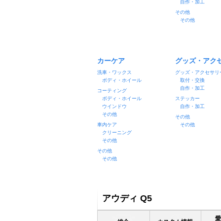
自作・加工
その他
その他
カーケア
グッズ・アク
洗車・ワックス
グッズ・アクセサリ
ボディ・ホイール
取付・交換
自作・加工
コーティング
ボディ・ホイール
ステッカー
ウインドウ
自作・加工
その他
その他
車内ケア
その他
クリーニング
その他
その他
その他
アウディ Q5