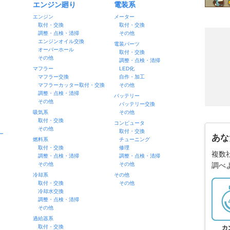
エンジン廻り
電装系
エンジン
メーター
取付・交換
取付・交換
調整・点検・清掃
その他
エンジンオイル交換
電装パーツ
オーバーホール
取付・交換
その他
調整・点検・清掃
マフラー
LED化
マフラー交換
自作・加工
マフラーカッター取付・交換
その他
調整・点検・清掃
バッテリー
その他
バッテリー交換
吸気系
その他
取付・交換
コンピュータ
その他
取付・交換
ー
あな
燃料系
チューニング
取付・交換
修理
複数
調整・点検・清掃
調整・点検・清掃
その他
その他
調べ
冷却系
その他
取付・交換
その他
冷却水交換
調整・点検・清掃
その他
過給器系
取付・交換