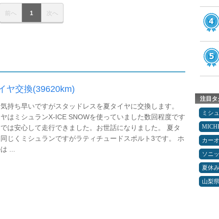
前へ
1
次へ
ヤ交換(39620km)
注目タ
い気持ち早いですがスタッドレスを夏タイヤに交換します。
ミシ
ヤはミシュランX-ICE SNOWを使っていました数回程度です
MICH
では安心して走行できました。お世話になりました。 夏タ
同じくミシュランですがラティチュードスポルト3です。 ホ
カー
 ...
ソニ
夏休
山梨