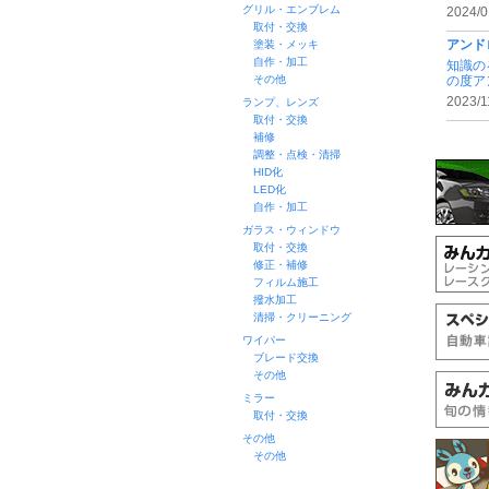
グリル・エンブレム
2024/0
取付・交換
アンド
塗装・メッキ
自作・加工
知識の
その他
の度ア
2023/1
ランプ、レンズ
取付・交換
補修
調整・点検・清掃
HID化
LED化
自作・加工
ガラス・ウィンドウ
取付・交換
修正・補修
フィルム施工
撥水加工
清掃・クリーニング
ワイパー
ブレード交換
その他
ミラー
取付・交換
その他
その他