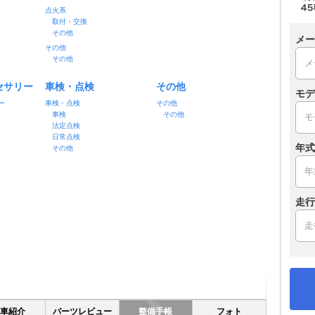
点火系
取付・交換
その他
メー
その他
その他
セサリー
車検・点検
その他
モデ
ー
車検・点検
その他
車検
その他
法定点検
日常点検
年式
その他
走行
愛車紹介
パーツレビュー
整備手帳
フォト