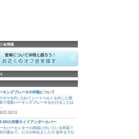
フ会情報
ス
ーキングブレーキの作動について
でギヤをPに入れてシートベルトを外した際
動で電動パーキングブレーキをかけることは
..
6/21 20:11
 Q5 8Rの布製サイドアンダーカバー
ーカバーセンターの両端に付いている布製？
氷の重みで、ビスが外れました💦 途中までビ