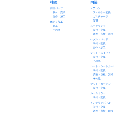
補強
内装
補強パーツ
エアコン
取付・交換
フィルター交換
自作・加工
ガスチャージ
修理
ボディ加工
施工
ステアリング
その他
取付・交換
調整・点検・清掃
ペダル・パッド
取付・交換
自作・加工
シフト・スイッチ
取付・交換
その他
シート・シートカバ
取付・交換
調整・点検・清掃
その他
マット・カーテン
取付・交換
ルームミラー
取付・交換
インテリアパネル
取付・交換
調整・点検・清掃