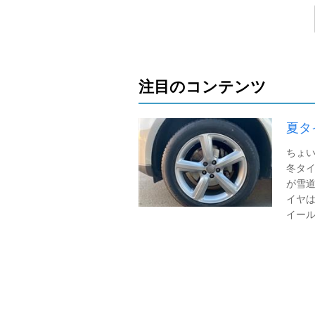
注目のコンテンツ
夏タイ
ちょ
冬タイ
が雪道
イヤは
イールは