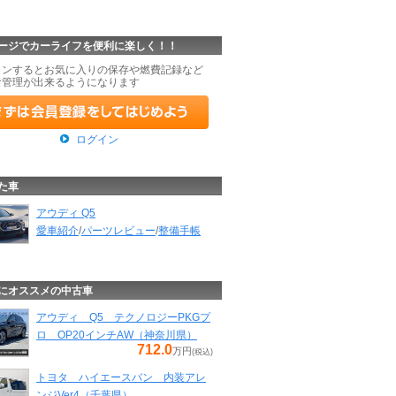
ージでカーライフを便利に楽しく！！
インするとお気に入りの保存や燃費記録など
な管理が出来るようになります
ログイン
た車
アウディ Q5
愛車紹介
/
パーツレビュー
/
整備手帳
にオススメの中古車
アウディ Q5 テクノロジーPKGプ
ロ OP20インチAW（神奈川県）
712.0
万円
(税込)
トヨタ ハイエースバン 内装アレ
ンジVer4（千葉県）