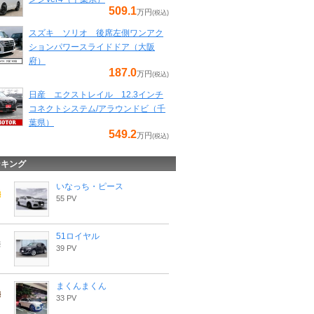
509.1
万円
(税込)
スズキ ソリオ 後席左側ワンアク
ションパワースライドドア（大阪
府）
187.0
万円
(税込)
日産 エクストレイル 12.3インチ
コネクトシステム/アラウンドビ（千
葉県）
549.2
万円
(税込)
ンキング
いなっち・ピース
55 PV
51ロイヤル
39 PV
まくんまくん
33 PV