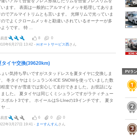
が違いアルミ合金をプレス形成したリムを合金プレスリムを
言います。 表面は一般的にアルマイトメッキ処理してありま
すのでアルマイトリムとも言います。 光輝リムで光っていま
すのでよくクロームメッキと勘違いされているオーナーが多
ようです。 特 ...
8
0
難易度
010年6月27日 13:42
㈲オートサービス西
さん
夏タイヤ交換(39620km)
PVラ
ちょい気持ち早いですがスタッドレスを夏タイヤに交換しま
す。 冬タイヤはミシュランX-ICE SNOWを使っていました数
回程度ですが雪道では安心して走行できました。お世話にな
りました。 夏タイヤは同じくミシュランですがラティチュー
ドスポルト3です。 ホイールはS-LIneの19インチです。 夏タ
ヤ ...
6
0
0
難易度
022年3月27日 19:41
まーすんすん
さん