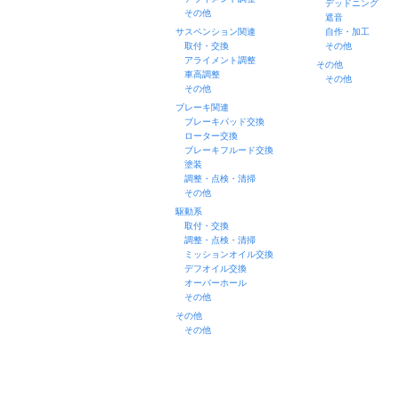
デッドニング
その他
遮音
サスペンション関連
自作・加工
取付・交換
その他
アライメント調整
その他
車高調整
その他
その他
ブレーキ関連
ブレーキパッド交換
ローター交換
ブレーキフルード交換
塗装
調整・点検・清掃
その他
駆動系
取付・交換
調整・点検・清掃
ミッションオイル交換
デフオイル交換
オーバーホール
その他
その他
その他