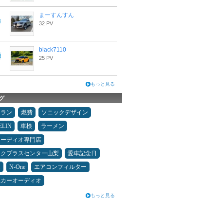
まーすんすん
32 PV
black7110
25 PV
もっと見る
グ
ュラン
燃費
ソニックデザイン
ELIN
車検
ラーメン
オーディオ専門店
ックプラスセンター山梨
愛車記念日
み
N-One
エアコンフィルター
県カーオーディオ
もっと見る