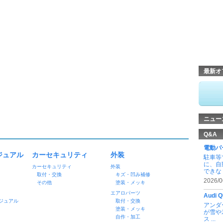
最新オ
ニュー
Q&A
電動パ
ジュアル
カーセキュリティ
外装
駐車等
に、自
カーセキュリティ
外装
できな .
取付・交換
キズ・凹み補修
2026/0
その他
塗装・メッキ
エアロパーツ
Audi
ジュアル
取付・交換
アンダ
塗装・メッキ
が雪や
自作・加工
ス ...