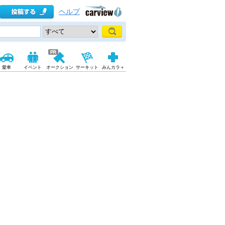
ヘルプ
愛車
イベント
オークション
サーキット
みんカラ＋