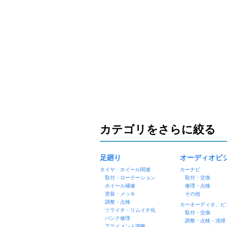
カテゴリをさらに絞る
足廻り
オーディオビ
タイヤ・ホイール関連
カーナビ
取付・ローテーション
取付・交換
ホイール補修
修理・点検
塗装・メッキ
その他
調整・点検
カーオーディオ、ビ
ツライチ・リムイチ化
取付・交換
パンク修理
調整・点検・清掃
アライメント調整