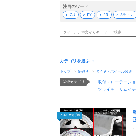
注目のワード
GU
FY
8R
Sライン
カテゴリを選ぶ ＋
トップ
足廻り
タイヤ・ホイール関連
取付・ローテーショ
関連カテゴリ
ツライチ・リムイチ
プロの整備手帳