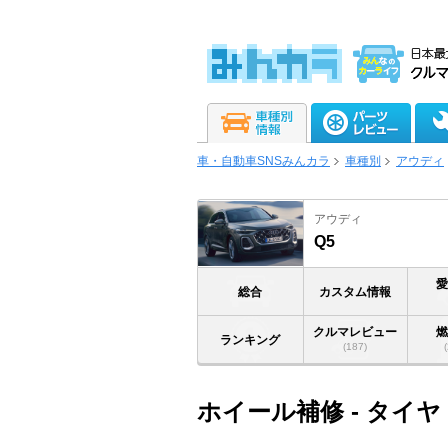
車・自動車SNSみんカラ
車種別
アウディ
アウディ
Q5
総合
カスタム情報
クルマレビュー
ランキング
(187)
ホイール補修 - タイヤ