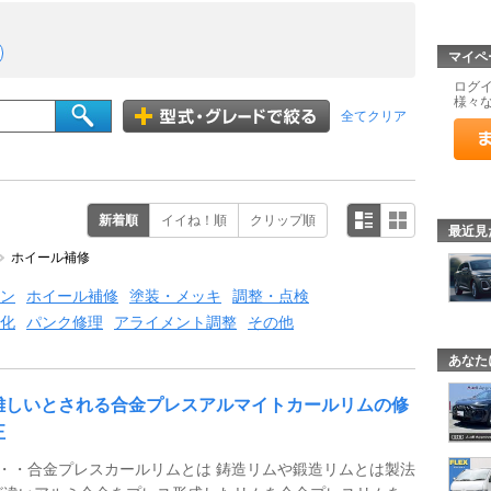
マイペ
ログ
様々
全てクリア
新着順
イイね！順
クリップ順
最近見
ホイール補修
ン
ホイール補修
塗装・メッキ
調整・点検
化
パンク修理
アライメント調整
その他
あなた
難しいとされる合金プレスアルマイトカールリムの修
正
1・・合金プレスカールリムとは 鋳造リムや鍛造リムとは製法