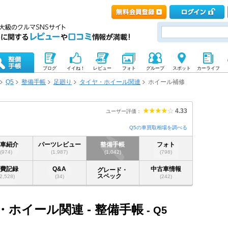
ブログ
イイね！
レビュー
フォト
グループ
スポット
カーライフ
Q5
整備手帳
足廻り
タイヤ・ホイール関連
ホイール補修
4.33
ユーザー評価：
Q5の車買取相場を調べる
愛車紹介
パーツレビュー
整備手帳
フォト
(974)
(1,987)
(1,042)
(798)
燃費記録
Q&A
中古車情報
グレード・
スペック
(2,528)
(34)
(242)
・ホイール関連 - 整備手帳
- Q5