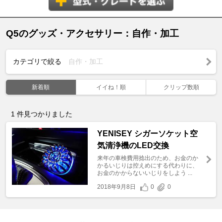
Q5のグッズ・アクセサリー：自作・加工
カテゴリで絞る
自作・加工
新着順
イイね！順
クリップ数順
1
件見つかりました
YENISEY シガーソケット空
気清浄機のLED交換
来年の車検費用捻出のため、お金のか
かるいじりは控えめにする代わりに、
お金のかからないいじりをしよう ...
2018年9月8日
0
0