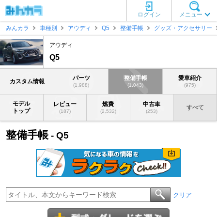
ログイン
メニュー
みんカラ
車種別
アウディ
Q5
整備手帳
グッズ・アクセサリー
アウディ
Q5
パーツ
整備手帳
愛車紹介
カスタム情報
(1,988)
(1,043)
(975)
モデル
レビュー
燃費
中古車
すべて
トップ
(187)
(2,532)
(253)
整備手帳
- Q5
クリア