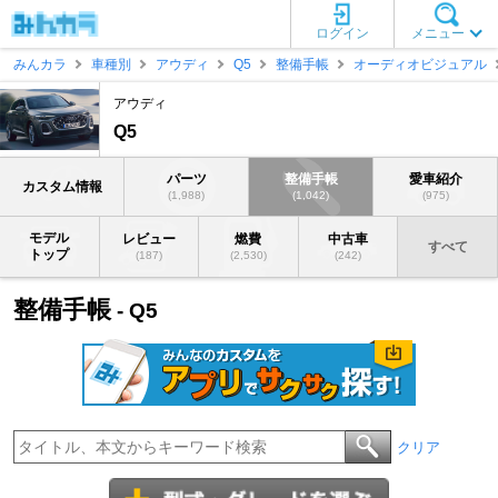
ログイン
メニュー
みんカラ
車種別
アウディ
Q5
整備手帳
オーディオビジュアル
アウディ
Q5
パーツ
整備手帳
愛車紹介
カスタム情報
(1,988)
(1,042)
(975)
モデル
レビュー
燃費
中古車
すべて
トップ
(187)
(2,530)
(242)
整備手帳
- Q5
クリア