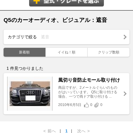
Q5のカーオーディオ、ビジュアル：遮音
カテゴリで絞る
遮音
新着順
イイね！順
クリップ数順
1
件見つかりました
風切り音防止モール取り付け
商品ですが、2メートルぐらいのもの
がはいっています。 Q5に取り付ける
場合、一つで両ドア取り付ける ...
2010年6月5日
0
0
<
前へ
｜
1
｜
次へ
>