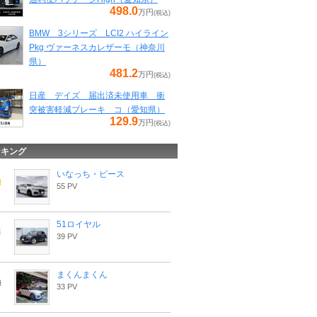
498.0
万円
(税込)
BMW 3シリーズ LCI2 ハイライン
Pkg ヴァーネスカレザーモ（神奈川
県）
481.2
万円
(税込)
日産 デイズ 届出済未使用車 衝
突被害軽減ブレーキ コ（愛知県）
129.9
万円
(税込)
ンキング
いなっち・ピース
55 PV
51ロイヤル
39 PV
まくんまくん
33 PV