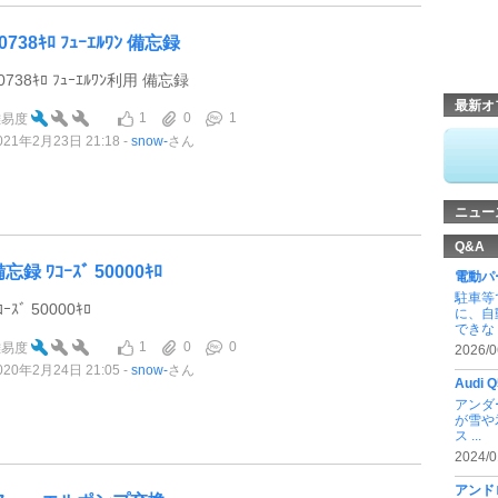
0738ｷﾛ ﾌｭｰｴﾙﾜﾝ 備忘録
0738ｷﾛ ﾌｭｰｴﾙﾜﾝ利用 備忘録
最新オ
1
0
1
難易度
021年2月23日 21:18
snow-
さん
ニュー
Q&A
忘録 ﾜｺｰｽﾞ 50000ｷﾛ
電動パ
駐車等
ｺｰｽﾞ 50000ｷﾛ
に、自
できな .
1
0
0
難易度
2026/0
020年2月24日 21:05
snow-
さん
Audi
アンダ
が雪や
ス ...
2024/0
アンド