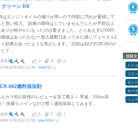
トクリーン DX
Q5はエンジンオイルの減りが早いので内部に汚れが蓄積して
ると思い投入。 効果の期待はしていませんでしたが予想以上
に走りが軽やかになったのは驚きました。とりあえず1700円
の価値はあったかなー 投入後数日走ってみた感じフューエル1
より効果があったような気がします。 次回はAZのFCR-062が
くて ...
注目タ
4
0
0
難易度
ミシ
025年10月26日 21:40
msk73
さん
ソニ
エン
FCR-062燃料添加剤
カー
みんカラ民の皆様のレビューを見て購入！ 早速、150cc添
ヘッ
加！ 街乗りメインなので暫く連続添加してみます。
6
0
1
難易度
024年10月20日 21:58
yue.624
さん