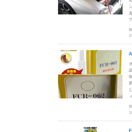
ア
2
A
ィ
2
F