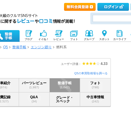
ブログ
イイね！
レビュー
フォト
グループ
スポット
カーライフ
Q5
整備手帳
エンジン廻り
燃料系
4.33
ユーザー評価：
Q5の車買取相場を調べる
愛車紹介
パーツレビュー
整備手帳
フォト
(974)
(1,987)
(1,042)
(798)
燃費記録
Q&A
中古車情報
グレード・
スペック
(2,527)
(34)
(242)