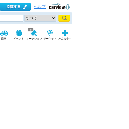
ヘルプ
愛車
イベント
オークション
サーキット
みんカラ＋