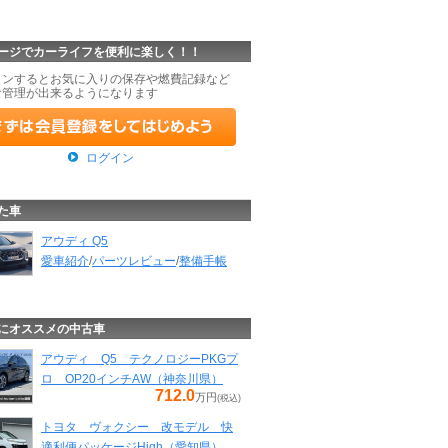
ージでカーライフを便利に楽しく！！
インするとお気に入りの保存や燃費記録など
な管理が出来るようになります
ログイン
た車
アウディ Q5
愛車紹介
/
パーツレビュー
/
整備手帳
にオススメの中古車
アウディ Q5 テクノロジーPKGプ
ロ OP20インチAW（神奈川県）
712.0
万円
(税込)
トヨタ ヴォクシー 改モデル 快
適利便パッケージHigh（愛知県）