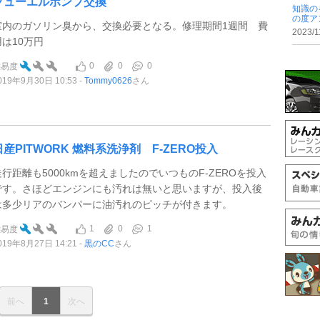
フューエルポンプ交換
知識の
の度ア
室内のガソリン臭から、交換必要となる。修理期間1週間 費
2023/1
用は10万円
0
0
0
難易度
019年9月30日 10:53
Tommy0626
さん
日産PITWORK 燃料系洗浄剤 F-ZERO投入
走行距離も5000kmを超えましたのでいつものF-ZEROを投入
です。さほどエンジンにも汚れは無いと思いますが、投入後
は多少リアのバンパーに油汚れのピッチが付きます。
1
0
1
難易度
019年8月27日 14:21
黒のCC
さん
前へ
1
次へ