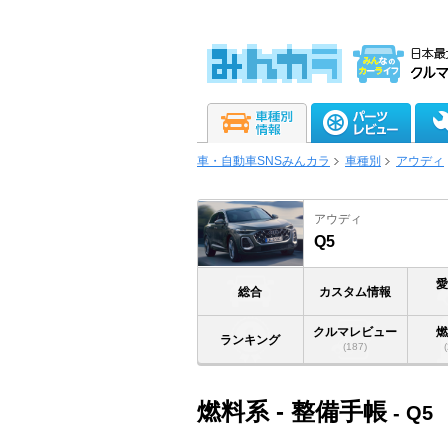
車・自動車SNSみんカラ
車種別
アウディ
アウディ
Q5
総合
カスタム情報
クルマレビュー
ランキング
(187)
燃料系 - 整備手帳
- Q5