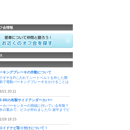
フ会情報
ス
ーキングブレーキの作動について
でギヤをPに入れてシートベルトを外した際
動で電動パーキングブレーキをかけることは
..
6/21 20:11
 Q5 8Rの布製サイドアンダーカバー
ーカバーセンターの両端に付いている布製？
氷の重みで、ビスが外れました💦 途中までビ
1/28 18:15
ロイドナビ取り付けについて！