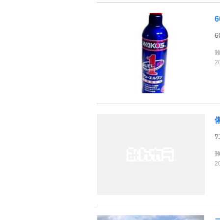
6
6
2
備
ﾜ
2