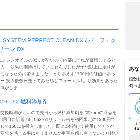
L SYSTEM PERFECT CLEAN DX / パーフェク
リーン DX
はエンジンオイルの減りが早いので内部に汚れが蓄積してると
入。 効果の期待はしていませんでしたが予想以上に走りが
あな
になったのは驚きました。とりあえず1700円の価値はあっ
複数
ー 投入後数日走ってみた感じフューエル1より効果があった
調べ
気がしま ...
FCR-062 燃料添加剤
交換時期が近いので先日から燃料添加剤を2本kureの商品を
3回目に話題のfcr062の1リットル缶を初回限定の1980円で
して150ccを投入しました。既に2本続けて使用してたので
な変化を感じる事はありませんが車重を感じさせないより軽い