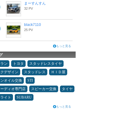
まーすんすん
32 PV
black7110
25 PV
もっと見る
グ
ュラン
トヨタ
スタッドレスタイヤ
ックデザイン
スタッドレス
ＨＩＤ屋
ジンオイル交換
STI
オーディオ専門店
スピーカー交換
タイヤ
ドライト
SUBARU
もっと見る