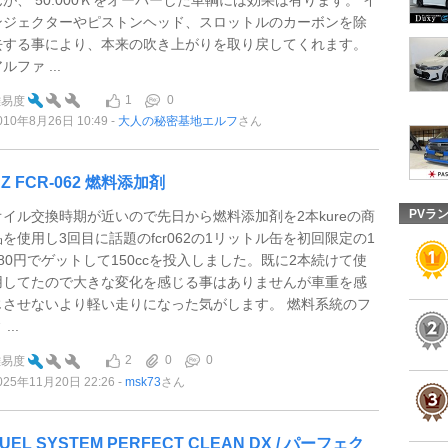
ンジェクターやピストンヘッド、スロットルのカーボンを除
去する事により、本来の吹き上がりを取り戻してくれます。
ルファ ...
1
0
難易度
010年8月26日 10:49
大人の秘密基地エルフ
さん
Z FCR-062 燃料添加剤
PVラ
オイル交換時期が近いので先日から燃料添加剤を2本kureの商
品を使用し3回目に話題のfcr062の1リットル缶を初回限定の1
980円でゲットして150ccを投入しました。既に2本続けて使
用してたので大きな変化を感じる事はありませんが車重を感
じさせないより軽い走りになった気がします。 燃料系統のフ
 ...
2
0
0
難易度
025年11月20日 22:26
msk73
さん
UEL SYSTEM PERFECT CLEAN DX / パーフェク