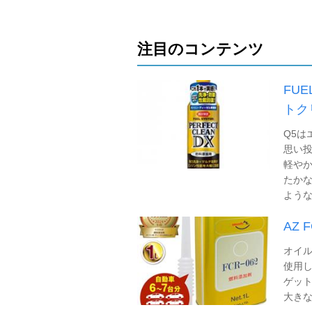
注目のコンテンツ
FUE
トク
Q5
思い投
軽やか
たかな
ような
AZ 
オイル
使用し
ゲット
大き
...