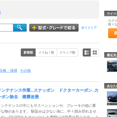
マイペ
ログ
様々
全てクリア
新着順
イイね！順
クリップ順
最近見
点検・清掃
その他
あなた
メンテナンス作業...スナッポン ドクターカーボン..カ
ーボン除去 燃費改善
メンテナンスの中にもサスペンションや、ブレーキの他に重
要な物があります。 馴染みは少ない為に...中々踏み切れませ
んが、 50.000Ｋをオーバーした車輌には効果は有ります。 イ