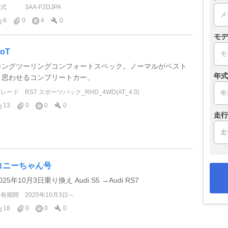
型式
3AA-F2DJPA
6
0
4
0
モデ
oT
ロングツーリングコンフォートスペック。ノーマルがベスト
年式
と思わせるコンプリートカー。
グレード
RS7 スポーツバック_RHD_4WD(AT_4.0)
13
0
0
0
走行
コニーちゃん号
025年10月3日乗り換え Audi S5 →Audi RS7
所有期間
2025年10月3日～
18
0
0
0