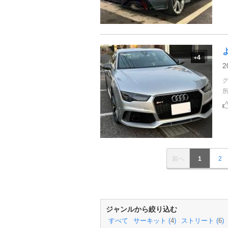
4
+
2
前へ
1
2
ジャンルから絞り込む
すべて
サーキット (
4
)
ストリート (
6
)