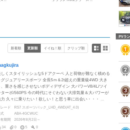
PVラ
新着順
更新順
イイね！順
クリップ順
agkujira
美しくスタイリッシュな5ドアクーペ 人と荷物が難なく積める
ラグジュアリースポーツ 全長5ｍ＆2t超えの重量級4WD 大き
さ、重さを感じさせないボディデザイン 大パワーV8/4L/ツイ
ンターボ/560PS 今の時代にそぐわない大排気量＆大パワーが
魅力 久々に乗りたい！欲しい！と思う車に出会い・・・ ...
グレード
RS7 スポーツバック_LHD_4WD(AT_4.0)
型式
ABA-4GCWUC
所有期間
2026年8月2日～
34
0
5
0