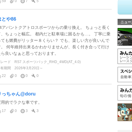
59
0
7
5
はとや86
ニュー
A4アバントクアトロスポーツからの乗り換え。 ちょっと長く
て、ちょっと幅広。 都内だと駐車場に困るかも…。 丁寧に乗
っても燃費がリッター８くらい？ でも、楽しい方が良いんで
す。 何年維持出来るかわかりませんが、長く付き合って行け
たら良いなぁと思っております。
グレード
RS7 スポーツバック_RHD_4WD(AT_4.0)
所有期間
2026年3月20日～
22
0
0
0
りっちゃん@doru
実用的でラクな車です。
17
0
3
3