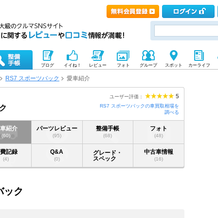
ブログ
イイね！
レビュー
フォト
グループ
スポット
カーライフ
RS7 スポーツバック
愛車紹介
5
ユーザー評価：
RS7 スポーツバックの車買取相場を
ック
調べる
愛車紹介
パーツレビュー
整備手帳
フォト
(60)
(95)
(68)
(48)
燃費記録
Q&A
中古車情報
グレード・
スペック
(4)
(0)
(16)
ツバック