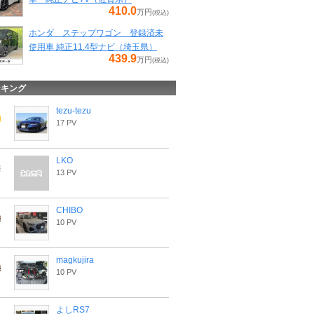
410.0
万円
(税込)
ホンダ ステップワゴン 登録済未
使用車 純正11.4型ナビ（埼玉県）
439.9
万円
(税込)
ンキング
tezu-tezu
17 PV
LKO
13 PV
CHIBO
10 PV
magkujira
10 PV
よしRS7