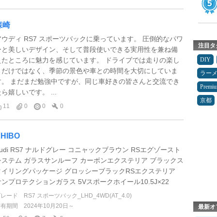
森崎
アウディ RS7 スポーツバックに乗っています。 圧倒的なパワ
注目タ
ーと美しいデザイン、そして普段使いできる実用性を兼ね備
えたところに魅力を感じています。 ドライブでは走りの楽し
DIY
さだけではなく、季節の景色や車との時間を大切にしていま
ラー
す。 まだまだ勉強中ですが、同じ車好きの皆さんと交流でき
Premi
ら嬉しいです。 ...
京都
11
0
0
0
HIBO
Audi RS7 ナルドグレー コニャックブラウン RSエグゾースト
システム ガラスサンルーフ カーボンエクステリア ブラックス
タイリングパッケージ グロッシーブラックRSエクステリア
サンプロテクションガラス 5Vスポークホイール10.5J×22
グレード
RS7 スポーツバック_LHD_4WD(AT_4.0)
所有期間
2024年10月20日～
最新オ