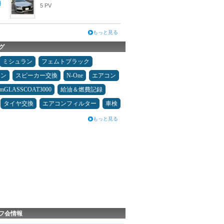
5 PV
もっと見る
グ
ミシュラン
フェムトブラック
メン
スピーカー交換
N-One
エアコン
umGLASSCOAT3000
給油＆燃費記録
タイヤ交換
エアコンフィルター
車検
もっと見る
フ会情報