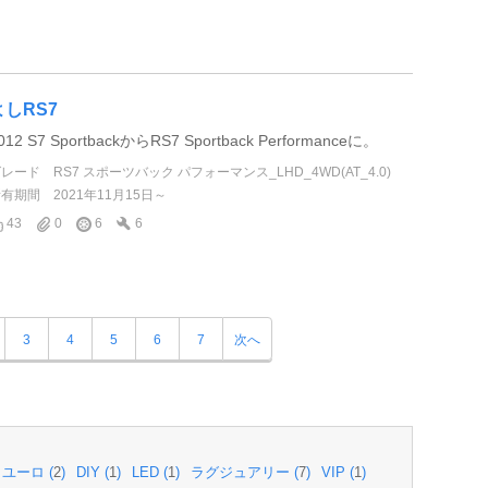
よしRS7
012 S7 SportbackからRS7 Sportback Performanceに。
グレード
RS7 スポーツバック パフォーマンス_LHD_4WD(AT_4.0)
所有期間
2021年11月15日～
43
0
6
6
3
4
5
6
7
次へ
ユーロ (
2
)
DIY (
1
)
LED (
1
)
ラグジュアリー (
7
)
VIP (
1
)