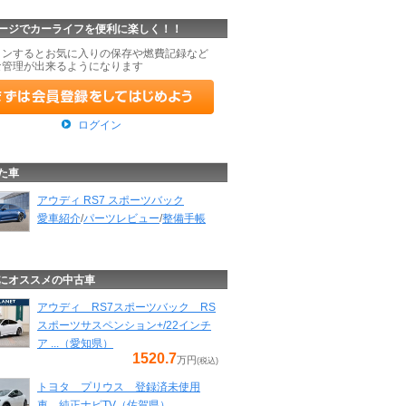
ージでカーライフを便利に楽しく！！
インするとお気に入りの保存や燃費記録など
な管理が出来るようになります
ログイン
た車
アウディ RS7 スポーツバック
愛車紹介
/
パーツレビュー
/
整備手帳
にオススメの中古車
アウディ RS7スポーツバック RS
スポーツサスペンション+/22インチ
ア ...（愛知県）
1520.7
万円
(税込)
トヨタ プリウス 登録済未使用
車 純正ナビTV（佐賀県）