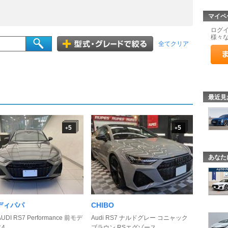
マイペ
ログ
様々
全てクリア
最近見
5
5
+
+
あなた
ディパパ
CHIBO
AUDI RS7 Performance 前モデ
Audi RS7 ナルドグレー コニャック
 ...
ブラウン RSエグゾース ...