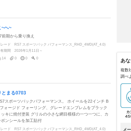
こ~へ~
S7前期から乗り換え
グレード
RS7 スポーツバック パフォーマンス_RHD_4WD(AT_4.0)
所有期間
2026年1月11日～
14
0
0
0
あな
複数
調べ
りとまる0703
RS7スポーツバックパフォーマンス。 ホイールを22インチ B
Cフォージド フォーリング、グレードエンブレムをブラック
メッキに焼付塗装 グリルの小さな網目模様の一つ一つに、カ
ーボンシールを加工貼付
グレード
RS7 スポーツバック パフォーマンス_RHD_4WD(AT_4.0)
メー