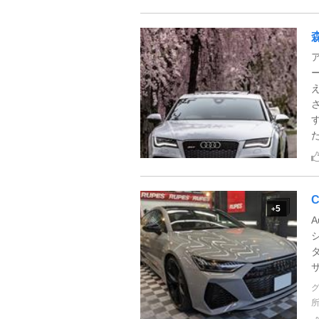
た
C
5
+