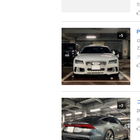
P
5
+
3
+
2