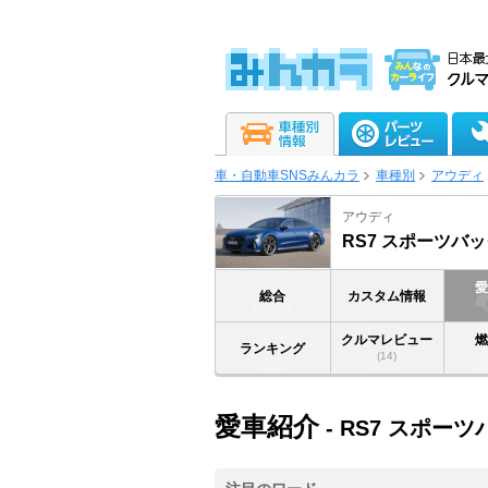
車・自動車SNSみんカラ
車種別
アウディ
アウディ
RS7 スポーツバ
総合
カスタム情報
クルマレビュー
ランキング
(14)
愛車紹介
- RS7 スポー