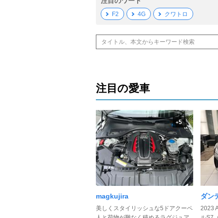
注目のワード
F2
4G
クワトロ
注目の愛車
5
+
magkujira
ダン
美しくスタイリッシュな5ドアクーペ
2023 
人と荷物が難なく積めるラグジュア
ルS7（4