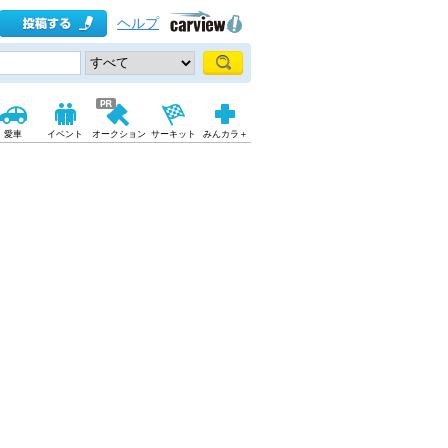
ヘルプ
愛車
イベント
オークション
サーキット
みんカラ＋