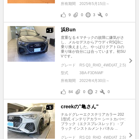
所有期間
2025年5月15日～
9
0
3
0
浜Bun
1
+
度重なる４マチックの故障に嫌気がさ
し、メルセデスからアウディRSQ3に
乗り換えました。やっぱりクアトロの
乗り味が自分には合っています。初SU
Vです。
グレード
RS Q3_RHD_4WD(AT_2.5)
型式
3BA-F3DNWF
所有期間
2022年4月30日～
84
0
2
0
creekの"亀さん"
5
+
ナルドグレーエクステリアカラー 202
1型式 インテリアカラー シートカバー:
ブラック（エクスプレスレッド） - ブ
ラック インストルメントパネル ...
グレード
RS Q3_RHD_4WD(AT_2.5)