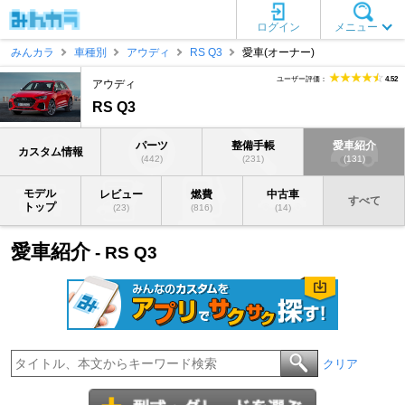
ログイン
メニュー
みんカラ
車種別
アウディ
RS Q3
愛車(オーナー)
ユーザー評価：
4.52
アウディ
RS Q3
パーツ
整備手帳
愛車紹介
カスタム情報
(442)
(231)
(131)
モデル
レビュー
燃費
中古車
すべて
トップ
(23)
(816)
(14)
愛車紹介
- RS Q3
クリア