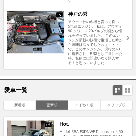
ジ ...
神戸の秀
5
+
アウディ社の名機と言って良い、
5気筒エンジン。 私は、アウディ
90 クワトロ 20バルブの頃から憧
れを持っていました。 このエン
ジンが最新の技術で復活した時か
ら興味は深々でしたねぇ・・・
で、このエンジンが、現行のA3
に搭載され、RS3として世に出た
時、私的には間違いなく購入す
る！と思っていました ...
愛車一覧
新着順
更新順
イイね！順
クリップ順
Hot.
5
+
Model: 3BA-F3DNWF Dimension: 4,50