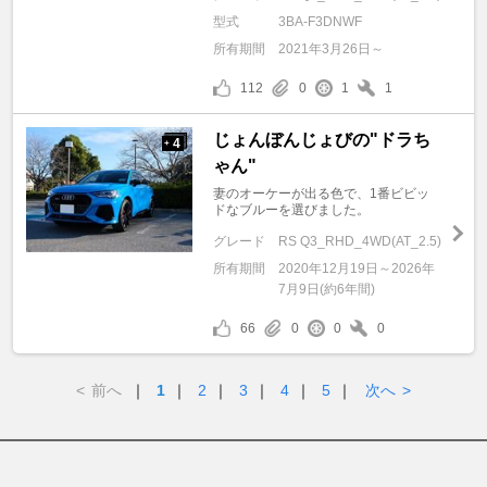
型式
3BA-F3DNWF
所有期間
2021年3月26日～
112
0
1
1
じょんぼんじょびの"ドラち
4
+
ゃん"
妻のオーケーが出る色で、1番ビビッ
ドなブルーを選びました。
グレード
RS Q3_RHD_4WD(AT_2.5)
所有期間
2020年12月19日～2026年
7月9日(約6年間)
66
0
0
0
<
前へ
｜
1
｜
2
｜
3
｜
4
｜
5
｜
次へ
>