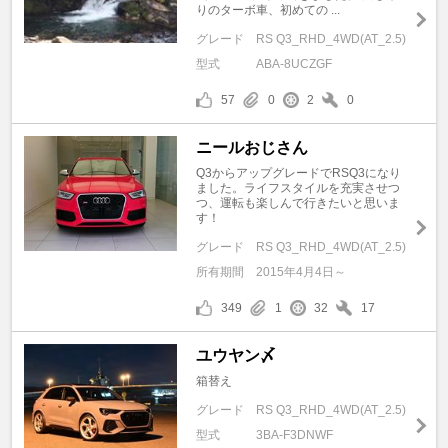
りのターボ車、初めての ...
グレード
RS Q3_RHD_4WD(AT_2.5)
型式
ABA-8UCZGF
57
0
2
0
ニールおじさん
Q3からアップグレードでRSQ3になり
ました。ライフスタイルを充実させつ
つ、運転も楽しんで行きたいと思いま
す！
グレード
RS Q3_RHD_4WD(AT_2.5)
所有期間
2015年4月4日～
349
1
32
17
ユウヤン〆
箱替え
グレード
RS Q3_RHD_4WD(AT_2.5)
型式
3BA-F3DNWF