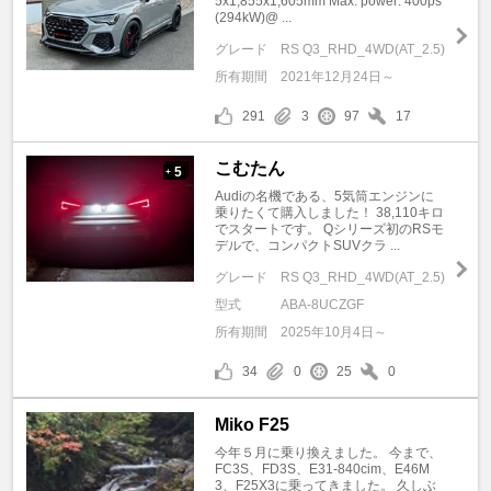
5x1,855x1,605mm Max. power: 400ps
(294kW)@ ...
グレード
RS Q3_RHD_4WD(AT_2.5)
所有期間
2021年12月24日～
291
3
97
17
こむたん
5
+
Audiの名機である、5気筒エンジンに
乗りたくて購入しました！ 38,110キロ
でスタートです。 Qシリーズ初のRSモ
デルで、コンパクトSUVクラ ...
グレード
RS Q3_RHD_4WD(AT_2.5)
型式
ABA-8UCZGF
所有期間
2025年10月4日～
34
0
25
0
Miko F25
今年５月に乗り換えました。 今まで、
FC3S、FD3S、E31-840cim、E46M
3、F25X3に乗ってきました。 久しぶ