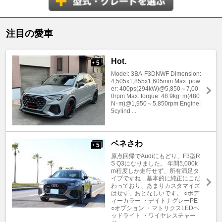
注目の愛車
Hot.
5
+
Model: 3BA-F3DNWF Dimension:
4,505x1,855x1,605mm Max. pow
er: 400ps(294kW)@5,850～7,00
0rpm Max. torque: 48.9kg･m(480
N･m)@1,950～5,850rpm Engine:
5cylind ...
ベネさわ
5
+
原点回帰でAudiにもどり、F3型R
S Q3になりました。 年間5,000k
m程度しか走行せず、所有満足タ
イプですね…基本的に純正にこだ
わっており、あまりカスタマイズ
はせず、おとなしいです。 ○ボデ
ィーカラー ・デイトナグレーPE
○オプション ・マトリクスLEDヘ
ッドライト ・ワイヤレスチャー