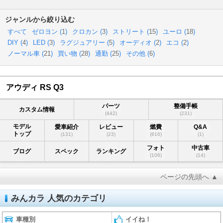
ジャンルから絞り込む
すべて
ゼロヨン (
1
)
クロカン (
3
)
ストリート (
15
)
ユーロ (
18
)
DIY (
4
)
LED (
3
)
ラグジュアリー (
5
)
オーディオ (
2
)
エコ (
2
)
ノーマル車 (
21
)
買い物 (
28
)
通勤 (
25
)
その他 (
6
)
アウディ RS Q3
パーツ
整備手帳
カスタム情報
(442)
(231)
モデル
愛車紹介
レビュー
燃費
Q&A
トップ
(131)
(23)
(816)
(1)
フォト
中古車
ブログ
スペック
ランキング
(106)
(14)
ページの先頭へ ▲
みんカラ 人気のカテゴリ
車種別
イイね！