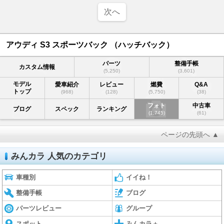
次へ
アウディ S3 スポーツバック （ハッチバック）
パーツ
整備手帳
カスタム情報
(5,250)
(3,601)
モデル
愛車紹介
レビュー
燃費
Q&A
トップ
(968)
(128)
(5,750)
(38)
フォト
中古車
ブログ
スペック
ランキング
(1,745)
(61)
ページの先頭へ ▲
みんカラ 人気のカテゴリ
車種別
イイね！
整備手帳
ブログ
パーツレビュー
グループ
スポット
みんカラ＋