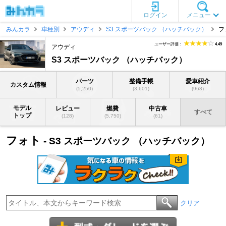
ログイン
メニュー
みんカラ
車種別
アウディ
S3 スポーツバック （ハッチバック）
フ
ユーザー評価：
4.49
アウディ
S3 スポーツバック （ハッチバック）
パーツ
整備手帳
愛車紹介
カスタム情報
(5,250)
(3,601)
(968)
モデル
レビュー
燃費
中古車
すべて
トップ
(128)
(5,750)
(61)
フォト
- S3 スポーツバック （ハッチバック）
クリア