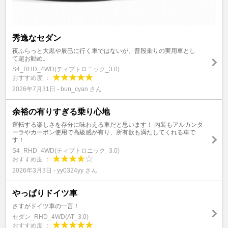
秀逸なセダン
夜ふらっと大黒や辰巳に行く車ではないが、普段乗りの実用車とし
て超お勧め。
S4_RHD_4WD(ティプトロニック_3.0)
おすすめ度 ：
2026年7月31日 - bun_cyan さん
余裕の有りすぎる乗り心地
運転する楽しさを存分に味わえる車だと思います！ 内装もアルカンタ
ーラやカーボン使用で高級感が有り、所有欲も満たしてくれる車で
す！
S4_RHD_4WD(ティプトロニック_3.0)
おすすめ度 ：
2026年3月3日 - yy0324yy さん
やっぱりドイツ車
さすがドイツ車の一言！
セダン_RHD_4WD(AT_3.0)
おすすめ度 ：