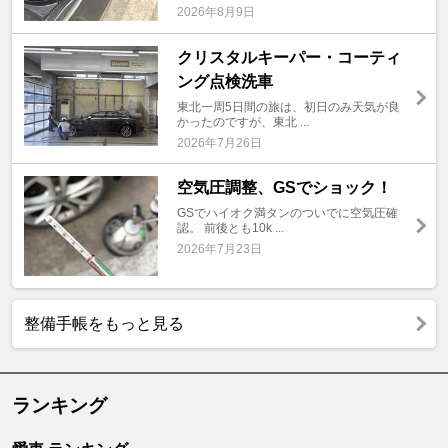
2026年8月9日
クリスタルキーパー・コーティ
ング点検洗車
東北一周5日間の旅は、初日のみ天気が良
かったのですが、東北 ...
2026年7月26日
空気圧調整、GSでショック！
GSでハイオク満タンのついでに空気圧確
認。 前後とも10k ...
2026年7月23日
整備手帳をもっと見る
ランキング