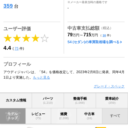
※メーカー発表当時の価格です
359
台
-
中古車支払総額
（税込）
ユーザー評価
79
715
～
万円
万円
（
16
件）
S4 (セダン)の車買取相場を調べる
4.4
(
75
件)
プロフィール
アウディジャパンは、「S4」を価格改定して、2023年2月8日に発表、同年4月
1日より実施した。
もっと見る
グレード・スペック
パーツ
整備手帳
愛車紹介
カスタム情報
(1,210)
(1,068)
(359)
モデル
レビュー
燃費
中古車
すべて
トップ
(75)
(2,208)
(16)