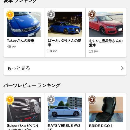
愛車 ランキング
Takeyさんの愛車
ぱーぷい2号さんの愛
おにい_流星号さんの
車
愛車
49
PV
18
13
PV
PV
もっと見る
パーツレビュー ランキング
Spigen(シュピゲン)
RAYS VERSUS VV2
BRIDE DIGO Ⅱ
スマホホルダー
1S