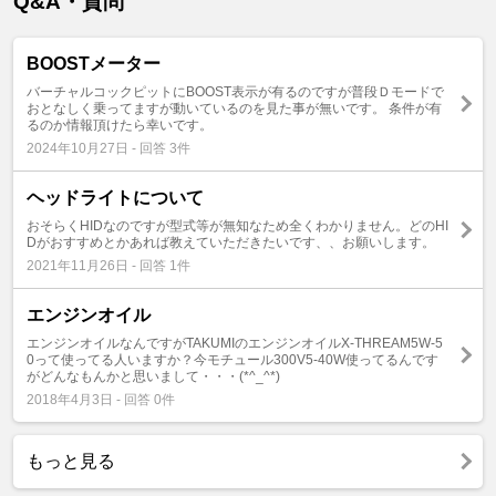
Q&A・質問
BOOSTメーター
バーチャルコックピットにBOOST表示が有るのですが普段Ｄモードで
おとなしく乗ってますが動いているのを見た事が無いです。 条件が有
るのか情報頂けたら幸いです。
2024年10月27日 - 回答 3件
ヘッドライトについて
おそらくHIDなのですが型式等が無知なため全くわかりません。どのHI
Dがおすすめとかあれば教えていただきたいです、、お願いします。
2021年11月26日 - 回答 1件
エンジンオイル
エンジンオイルなんですがTAKUMIのエンジンオイルX-THREAM5W-5
0って使ってる人いますか？今モチュール300V5-40W使ってるんです
がどんなもんかと思いまして・・・(*^_^*)
2018年4月3日 - 回答 0件
もっと見る