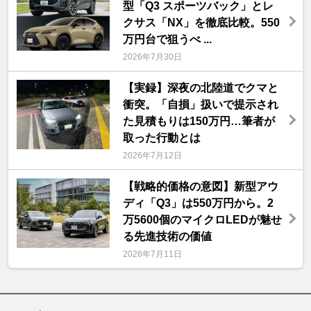
型「Q3 スポーツバック」とレ
クサス「NX」を徹底比較。550
万円台で狙うべ ...
2026年7月30日
【実録】深夜の北陸道でクマと
衝突。「自損」扱いで提示され
た見積もりは150万円…筆者が
取った行動とは
2026年7月12日
【戦略的価格の意図】新型アウ
ディ「Q3」は550万円から。2
万5600個のマイクロLEDが魅せ
る先進技術の価値
2026年7月11日