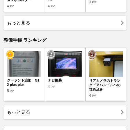
3
PV
4
4
PV
PV
もっと見る
整備手帳 ランキング
クーラント追加 G1
ナビ換装
リアカメラのトラン
2 plus plus
クドアハンドルへの
4
PV
埋め込み
5
PV
4
PV
もっと見る