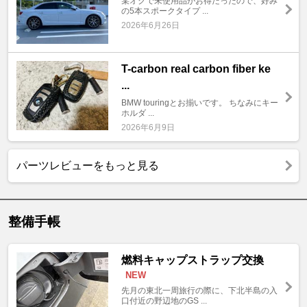
某オクで未使用品がお得だったので、好み
の5本スポークタイプ ...
2026年6月26日
T-carbon real carbon fiber ke
...
BMW touringとお揃いです。 ちなみにキー
ホルダ ...
2026年6月9日
パーツレビューをもっと見る
整備手帳
燃料キャップストラップ交換
NEW
先月の東北一周旅行の際に、下北半島の入
口付近の野辺地のGS ...