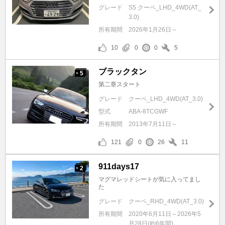
グレード
S5 クーペ_LHD_4WD(AT_
3.0)
所有期間
2026年1月26日～
10
0
0
5
ブラックタン
5
+
第二章スタート
グレード
クーペ_LHD_4WD(AT_3.0)
型式
ABA-8TCGWF
所有期間
2013年7月11日～
121
0
26
11
911days17
2
+
マグマレッドシートが気に入ってまし
た
グレード
クーペ_RHD_4WD(AT_3.0)
所有期間
2020年6月11日～2026年5
月28日(約6年間)