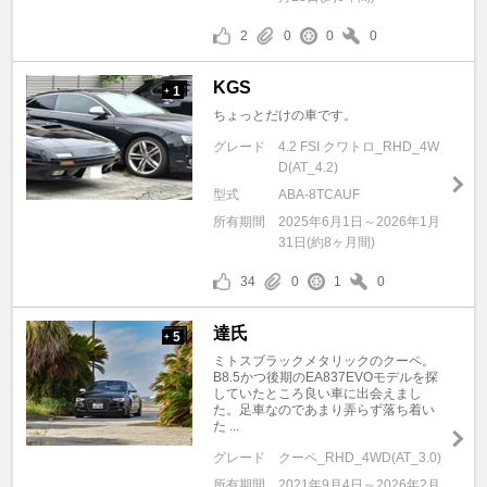
2
0
0
0
KGS
1
+
ちょっとだけの車です。
グレード
4.2 FSI クワトロ_RHD_4W
D(AT_4.2)
型式
ABA-8TCAUF
所有期間
2025年6月1日～2026年1月
31日(約8ヶ月間)
34
0
1
0
達氏
5
+
ミトスブラックメタリックのクーペ。
B8.5かつ後期のEA837EVOモデルを探
していたところ良い車に出会えまし
た。足車なのであまり弄らず落ち着い
た ...
グレード
クーペ_RHD_4WD(AT_3.0)
所有期間
2021年9月4日～2026年2月