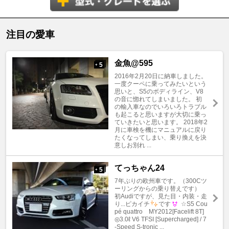
注目の愛車
金魚@595
5
+
2016年2月20日に納車しました。
一度クーペに乗ってみたいという
思いと、S5のボディライン、V8
の音に惚れてしまいました。 初
の輸入車なのでいろいろトラブル
も起こると思いますが大切に乗っ
ていきたいと思います。 2018年2
月に車検を機にマニュアルに戻り
たくなってしまい、乗り換えを決
意しお別れ ...
てっちゃん24
5
+
7年ぶりの欧州車です。（300Cツ
ーリングからの乗り替えです）
初Audiですが、見た目・内装・走
り...ピカイチ
です
☆S5 Cou
pé quattro MY2012[Facelift 8T]
◎3.0ℓ V6 TFSI [Supercharged] / 7
-Speed S-tronic ...