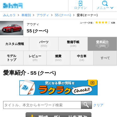
ログイン
メニュー
みんカラ
車種別
アウディ
S5 (クーペ)
愛車(オーナー)
ユーザー評価：
4.34
アウディ
S5 (クーペ)
パーツ
整備手帳
愛車紹介
カスタム情報
(550)
(196)
(200)
モデル
レビュー
燃費
中古車
すべて
トップ
(25)
(322)
(18)
愛車紹介
- S5 (クーペ)
クリア