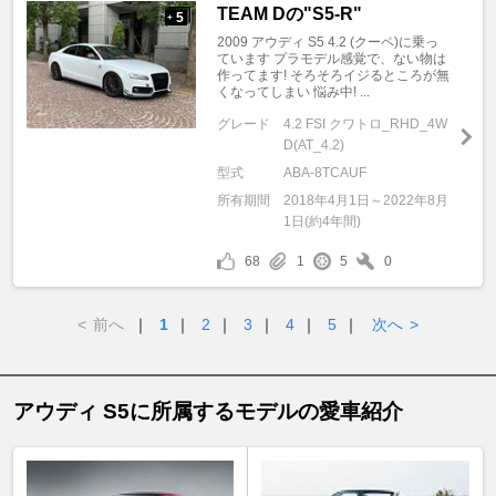
TEAM Dの"S5-R"
5
+
2009 アウディ S5 4.2 (クーペ)に乗っ
ています プラモデル感覚で、ない物は
作ってます! そろそろイジるところが無
くなってしまい 悩み中! ...
グレード
4.2 FSI クワトロ_RHD_4W
D(AT_4.2)
型式
ABA-8TCAUF
所有期間
2018年4月1日～2022年8月
1日(約4年間)
68
1
5
0
<
前へ
｜
1
｜
2
｜
3
｜
4
｜
5
｜
次へ
>
アウディ S5に所属するモデルの愛車紹介