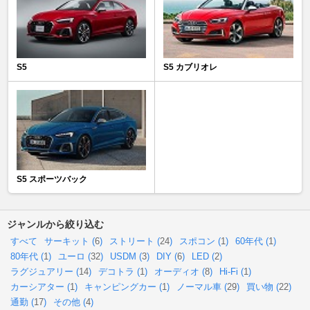
S5
S5 カブリオレ
S5 スポーツバック
ジャンルから絞り込む
すべて
サーキット (
6
)
ストリート (
24
)
スポコン (
1
)
60年代 (
1
)
80年代 (
1
)
ユーロ (
32
)
USDM (
3
)
DIY (
6
)
LED (
2
)
ラグジュアリー (
14
)
デコトラ (
1
)
オーディオ (
8
)
Hi-Fi (
1
)
カーシアター (
1
)
キャンピングカー (
1
)
ノーマル車 (
29
)
買い物 (
22
)
通勤 (
17
)
その他 (
4
)