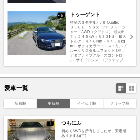
トゥーゲント
5
+
待望のＳモデル♪ ∨６ Quattro
３．０Ｌ ∨６スーパーチャージ
ャー AWD（クアトロ） 最大出
力：２４５kW（３３３PS） 最大
トルク：４４０Nm（４４．９kg
m） ボディカラー：エストリルブ
ルークリスタルエフェクト OP：
アダプティブクルーズコントロー
ル+サイドアシスト+アクティブ ...
愛車一覧
新着順
更新順
イイね！順
クリップ順
つもにふ
1
+
初めてAWDを所有しましたが、安定感
ありますね(^^)