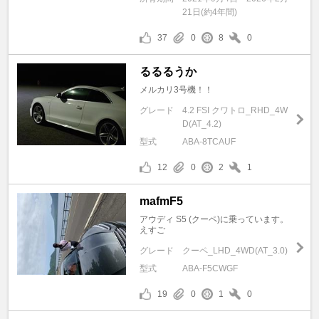
21日(約4年間)
37
0
8
0
るるるうか
メルカリ3号機！！
グレード
4.2 FSI クワトロ_RHD_4W
D(AT_4.2)
型式
ABA-8TCAUF
12
0
2
1
mafmF5
アウディ S5 (クーペ)に乗っています。
えすご
グレード
クーペ_LHD_4WD(AT_3.0)
型式
ABA-F5CWGF
19
0
1
0