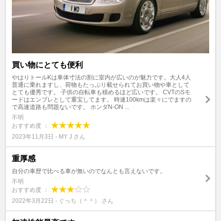
買い物にとても便利
やはりトールKは車体寸法の割に室内が広いのが魅力です。大人4人
普通に乗れますし、荷物もたっぷり載せられてお買い物や車として
とても優秀です。 子供の自転車も積めるほど広いです。 CVTのSモ
ードはエンブレとして重宝してます。 時速100kmは楽々にでますの
で高速道路も問題ないです。 ホンダN-ON ...
不明
おすすめ度 ：
2023年11月3日 - MY J さん
重厚感
自分の車歴で比べる車が無いのでなんとも言えないです。
不明
おすすめ度 ：
2022年3月22日 - ぐっち（＾＾） さん