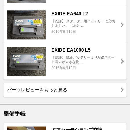
EXIDE EA640 L2
【総評】 スターター用バッテリーに交換
しました。 【満足 ...
2016年6月12日
EXIDE EA1000 L5
【総評】 純正バッテリーよりAh&スター
ト電力が大きな物 ...
2016年6月12日
パーツレビューをもっと見る
整備手帳
ドアカーテシランプ交換