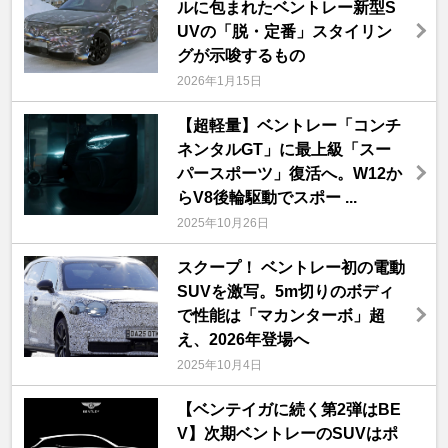
ルに包まれたベントレー新型S
UVの「脱・定番」スタイリン
グが示唆するもの
2026年1月15日
【超軽量】ベントレー「コンチ
ネンタルGT」に最上級「スー
パースポーツ」復活へ。W12か
らV8後輪駆動でスポー ...
2025年10月26日
スクープ！ ベントレー初の電動
SUVを激写。5m切りのボディ
で性能は「マカンターボ」超
え、2026年登場へ
2025年10月4日
【ベンテイガに続く第2弾はBE
V】次期ベントレーのSUVはポ