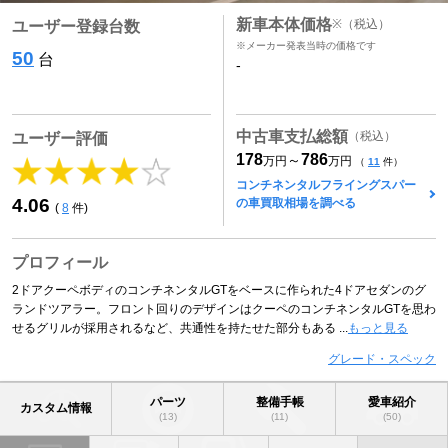
新車本体価格
※
（税込）
ユーザー登録台数
※メーカー発表当時の価格です
50
台
-
中古車支払総額
（税込）
ユーザー評価
178
786
～
万円
万円
（
11
件）
コンチネンタルフライングスパー
4.06
の車買取相場を調べる
(
8
件)
プロフィール
2ドアクーペボディのコンチネンタルGTをベースに作られた4ドアセダンのグ
ランドツアラー。フロント回りのデザインはクーペのコンチネンタルGTを思わ
せるグリルが採用されるなど、共通性を持たせた部分もある ...
もっと見る
グレード・スペック
パーツ
整備手帳
愛車紹介
カスタム情報
(13)
(11)
(50)