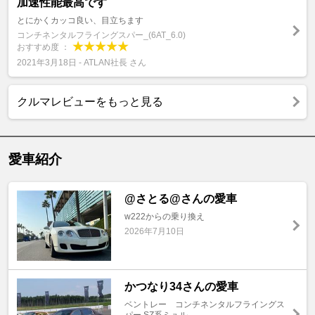
加速性能最高です
とにかくカッコ良い、目立ちます
コンチネンタルフライングスパー_(6AT_6.0)
おすすめ度 ：
2021年3月18日 - ATLAN社長 さん
クルマレビューをもっと見る
愛車紹介
@さとる@さんの愛車
w222からの乗り換え
2026年7月10日
かつなり34さんの愛車
ベントレー コンチネンタルフライングス