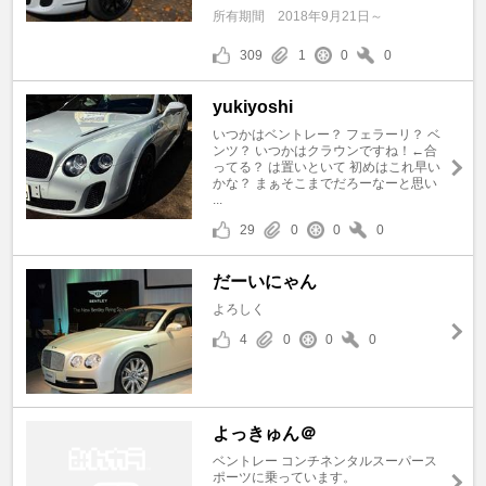
所有期間
2018年9月21日～
309
1
0
0
yukiyoshi
いつかはベントレー？ フェラーリ？ ベ
ンツ？ いつかはクラウンですね！←合
ってる？ は置いといて 初めはこれ早い
かな？ まぁそこまでだろーなーと思い
...
29
0
0
0
だーいにゃん
よろしく
4
0
0
0
よっきゅん＠
ベントレー コンチネンタルスーパース
ポーツに乗っています。