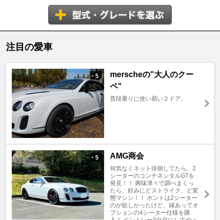
注目の愛車
merscheの"大人のクー
5
+
ペ"
普段乗りに使い易い２ドア。
AMG商会
5
+
何気なくネット徘徊してたら、2
シーターのコンチネンタルGTを
発見！！ 興味津々で調べまくっ
たら、好みにどストライク、ど変
態マシン！！ ホントは2シーター
のが欲しかったけど、縁あってオ
プションの4シーター仕様を購