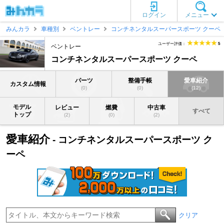
ログイン
メニュー
みんカラ
車種別
ベントレー
コンチネンタルスーパースポーツ クーペ
ユーザー評価：
5
ベントレー
コンチネンタルスーパースポーツ クーペ
パーツ
整備手帳
愛車紹介
カスタム情報
(0)
(0)
(12)
モデル
レビュー
燃費
中古車
すべて
トップ
(2)
(0)
(2)
愛車紹介
- コンチネンタルスーパースポーツ ク
ーペ
クリア