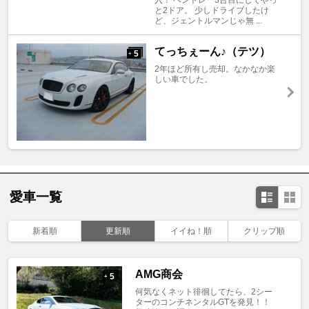
入！ ベントレー3台目にしてやっ
と2ドア。 少しドライブしたけ
ど、ジェントルマンじゃ無 ...
てっちぇーん♪（テツ）
5
+
2年ほど所有し売却。なかなか楽
しい車でした。
愛車一覧
新着順
更新順
イイね！順
クリップ順
AMG商会
5
+
何気なくネット徘徊してたら、2シー
ターのコンチネンタルGTを発見！！