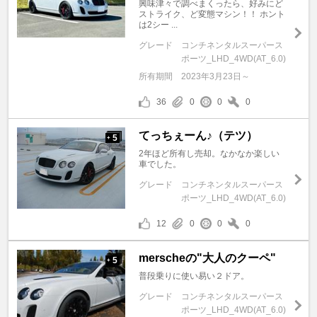
興味津々で調べまくったら、好みにど
ストライク、ど変態マシン！！ ホント
は2シー ...
グレード
コンチネンタルスーパース
ポーツ_LHD_4WD(AT_6.0)
所有期間
2023年3月23日～
36
0
0
0
てっちぇーん♪（テツ）
5
+
2年ほど所有し売却。なかなか楽しい
車でした。
グレード
コンチネンタルスーパース
ポーツ_LHD_4WD(AT_6.0)
12
0
0
0
merscheの"大人のクーペ"
5
+
普段乗りに使い易い２ドア。
グレード
コンチネンタルスーパース
ポーツ_LHD_4WD(AT_6.0)