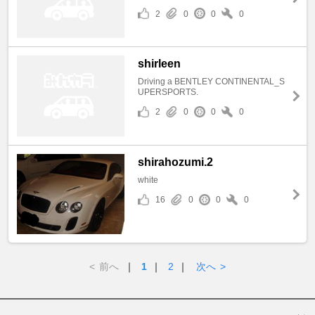
2
0
0
0
shirleen
Driving a BENTLEY CONTINENTAL_S
UPERSPORTS.
2
0
0
0
shirahozumi.2
white
16
0
0
0
<
前へ
｜
1
｜
2
｜
次へ
>