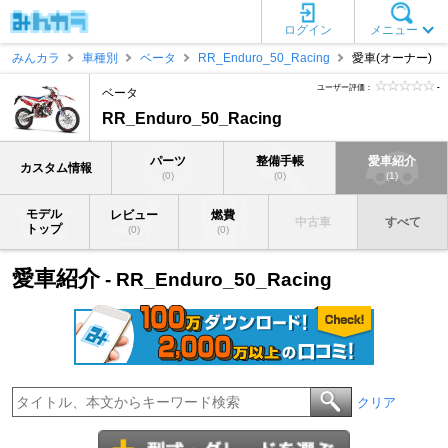
ログイン
メニュー
みんカラ
車種別
ベータ
RR_Enduro_50_Racing
愛車(オーナー)
ユーザー評価：
-
ベータ
RR_Enduro_50_Racing
パーツ
整備手帳
愛車紹介
カスタム情報
(0)
(0)
(1)
モデル
レビュー
燃費
中古車
すべて
トップ
(0)
(0)
愛車紹介
- RR_Enduro_50_Racing
クリア