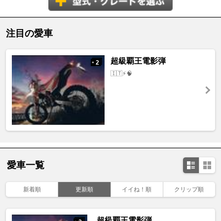
注目の愛車
超級覇王電影弾
2
+
🇮🇹⚡️🧠
愛車一覧
新着順
更新順
イイね！順
クリップ順
超級覇王電影弾