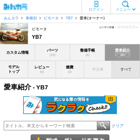
ログイン
メニュー
みんカラ
車種別
ビモータ
YB7
愛車(オーナー)
ユーザー評価：
-
ビモータ
YB7
パーツ
整備手帳
愛車紹介
カスタム情報
(15)
(3)
(6)
モデル
レビュー
燃費
中古車
すべて
トップ
(0)
(3)
愛車紹介
- YB7
クリア