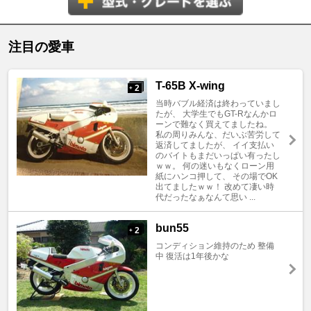
注目の愛車
T-65B X-wing
2
+
当時バブル経済は終わっていまし
たが、 大学生でもGT-Rなんかロ
ーンで難なく買えてましたね。
私の周りみんな、だいぶ苦労して
返済してましたが、 イイ支払い
のバイトもまだいっぱい有ったし
ｗｗ。 何の迷いもなくローン用
紙にハンコ押して、 その場でOK
出てましたｗｗ！ 改めて凄い時
代だったなぁなんて思い ...
bun55
2
+
コンディション維持のため 整備
中 復活は1年後かな