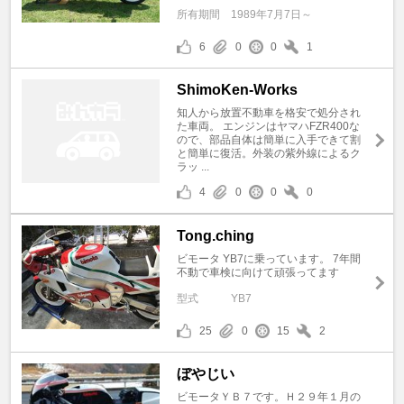
所有期間
1989年7月7日～
6
0
0
1
ShimoKen-Works
知人から放置不動車を格安で処分され
た車両。 エンジンはヤマハFZR400な
ので、部品自体は簡単に入手できて割
と簡単に復活。外装の紫外線によるク
ラッ ...
4
0
0
0
Tong.ching
ビモータ YB7に乗っています。 7年間
不動で車検に向けて頑張ってます
型式
YB7
25
0
15
2
ぼやじい
ビモータＹＢ７です。Ｈ２９年１月の