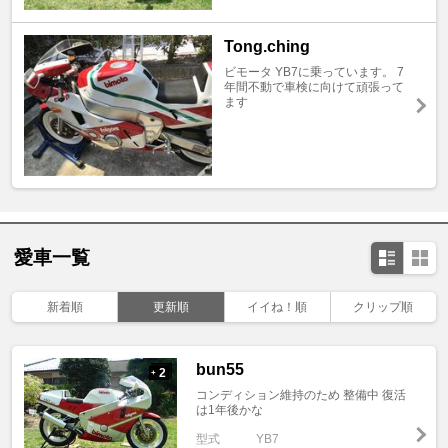
Tong.ching
ビモータ YB7に乗っています。 7
年間不動で車検に向けて頑張って
ます
愛車一覧
新着順
更新順
イイね！順
クリップ順
bun55
2
+
コンディション維持のため 整備中 復活
は1年後かな
型式
YB7