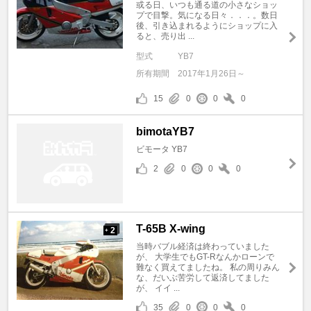
或る日、いつも通る道の小さなショッ
プで目撃。気になる日々．．．。数日
後、引き込まれるようにショップに入
ると、売り出 ...
型式
YB7
所有期間
2017年1月26日～
15
0
0
0
bimotaYB7
ビモータ YB7
2
0
0
0
T-65B X-wing
2
+
当時バブル経済は終わっていました
が、 大学生でもGT-Rなんかローンで
難なく買えてましたね。 私の周りみん
な、だいぶ苦労して返済してました
が、 イイ ...
35
0
0
0