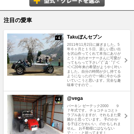
注目の愛車
Takuぼんセブン
4
+
2011年11月2日に嫁ぎました。5
年６ヶ月と１５日、楽しい思い出
を沢山作ってくれて本当にありが
とう！次のオーナーさんに可愛が
ってもらって下さいﾟ(ﾟ´Д｀ﾟ)ﾟ＜
＜＜20年来の希望がようやく叶い
ました。自分の時間が少し持てる
ようになったので一緒に今から歩
いていこうと思います。完全な趣
味車ですので ...
@vega
4
+
バーキン ゼーテック2000 ９
７年式です。 チョコチョコとト
ラブルありますが、それもまた愛
嬌かと思っています。 手のかか
る子ほどかわいい、のかもしれま
せん。 お不動様にはならない
で・・・と祈ってます！