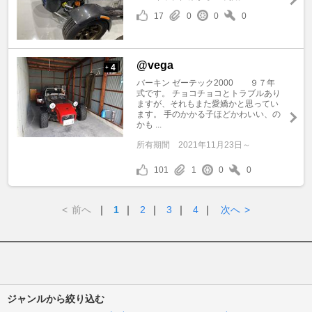
17
0
0
0
@vega
4
+
バーキン ゼーテック2000 ９７年
式です。 チョコチョコとトラブルあり
ますが、それもまた愛嬌かと思ってい
ます。 手のかかる子ほどかわいい、の
かも ...
所有期間
2021年11月23日～
101
1
0
0
<
前へ
｜
1
｜
2
｜
3
｜
4
｜
次へ
>
ジャンルから絞り込む