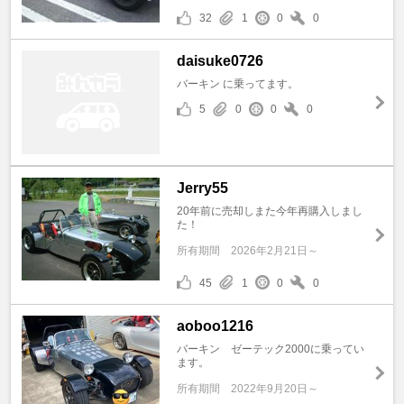
32
1
0
0
daisuke0726
バーキン に乗ってます。
5
0
0
0
Jerry55
20年前に売却しまた今年再購入しまし
た！
所有期間
2026年2月21日～
45
1
0
0
aoboo1216
バーキン ゼーテック2000に乗ってい
ます。
所有期間
2022年9月20日～