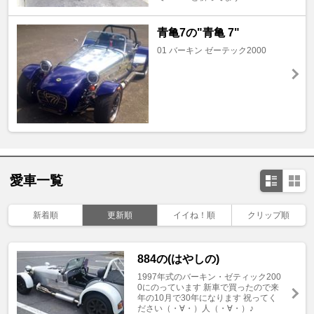
青亀7の"青亀 7"
01 バーキン ゼーテック2000
愛車一覧
新着順
更新順
イイね！順
クリップ順
884の(はやしの)
1997年式のバーキン・ゼティック200
0にのっています 新車で買ったので来
年の10月で30年になります 祝ってく
ださい（・∀・）人（・∀・）♪