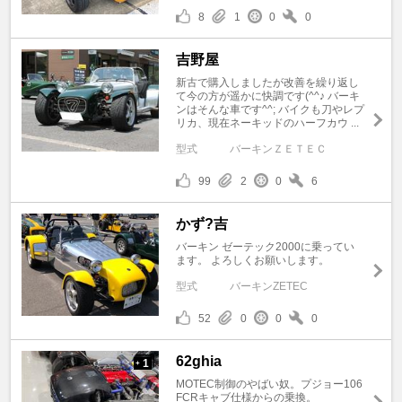
8
1
0
0
吉野屋
新古で購入しましたが改善を繰り返し
て今の方が遥かに快調です(^^♪ バーキ
ンはそんな車です^^; バイクも刀やレプ
リカ、現在ネーキッドのハーフカウ ...
型式
バーキンＺＥＴＥＣ
99
2
0
6
かず?吉
バーキン ゼーテック2000に乗ってい
ます。 よろしくお願いします。
型式
バーキンZETEC
52
0
0
0
62ghia
1
+
MOTEC制御のやばい奴。プジョー106
FCRキャブ仕様からの乗換。