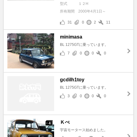
型式
１２H
所有期間
2000年4月1日～
31
0
2
11
minimasa
BL 1275GTに乗っています。
7
0
0
0
gcdilh1toy
BL 1275GTに乗っています。
3
0
0
0
Ｋべ
4
+
宇宙モータース始めました。