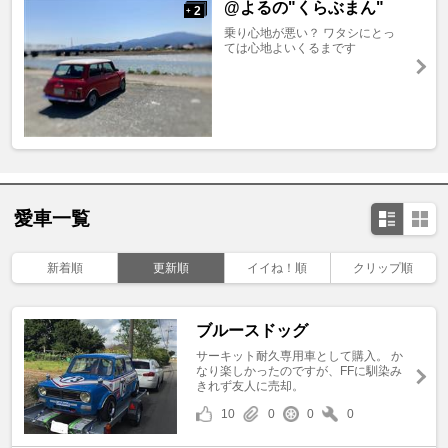
@よるの"くらぶまん"
2
+
乗り心地が悪い？ ワタシにとっ
ては心地よいくるまです
愛車一覧
新着順
更新順
イイね！順
クリップ順
ブルースドッグ
サーキット耐久専用車として購入。 か
なり楽しかったのですが、FFに馴染み
きれず友人に売却。
10
0
0
0