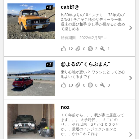
cab好き
5
+
約30年ぶりの10インチミニ '73年式の1
275GT そこそこ稀少なディーラー車
週末の遊び相手 少し手が掛かるが含め
て楽しめる
所有期間
2022年2月5日～
12
0
3
1
@よるの"くらぶまん"
2
+
乗り心地が悪い？ ワタシにとっては心
地よいくるまです
10
0
0
0
noz
１０年前から、、、我が家に居座って
ます。。。 大学時代、、ミニにの
り、、それ以来 Sとか１０００と
か、、最近のインジェクションと
か、、かれこれ７台は ...