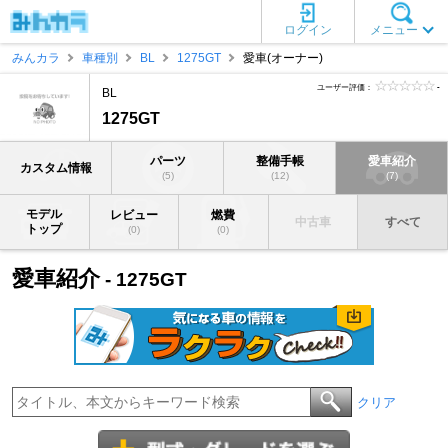
ログイン
メニュー
みんカラ
車種別
BL
1275GT
愛車(オーナー)
ユーザー評価：
-
BL
1275GT
パーツ
整備手帳
愛車紹介
カスタム情報
(5)
(12)
(7)
モデル
レビュー
燃費
中古車
すべて
トップ
(0)
(0)
愛車紹介
- 1275GT
クリア