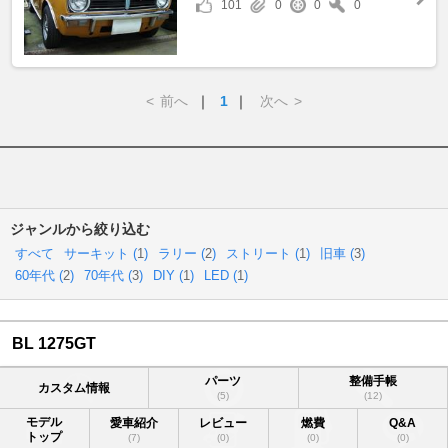
101
0
0
0
<
前へ
｜
1
｜
次へ
>
ジャンルから絞り込む
すべて
サーキット (
1
)
ラリー (
2
)
ストリート (
1
)
旧車 (
3
)
60年代 (
2
)
70年代 (
3
)
DIY (
1
)
LED (
1
)
BL 1275GT
パーツ
整備手帳
カスタム情報
(5)
(12)
モデル
愛車紹介
レビュー
燃費
Q&A
トップ
(7)
(0)
(0)
(0)