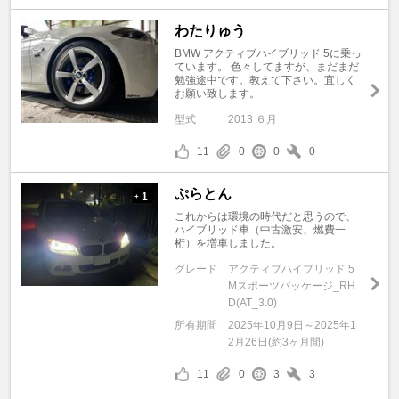
わたりゅう
BMW アクティブハイブリッド 5に乗っ
ています。 色々してますが、まだまだ
勉強途中です。教えて下さい。宜しく
お願い致します。
型式
2013 ６月
11
0
0
0
ぷらとん
1
+
これからは環境の時代だと思うので、
ハイブリッド車（中古激安、燃費一
桁）を増車しました。
グレード
アクティブハイブリッド 5
Mスポーツパッケージ_RH
D(AT_3.0)
所有期間
2025年10月9日～2025年1
2月26日(約3ヶ月間)
11
0
3
3