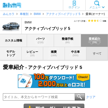
ログイン
メニュー
みんカラ
車種別
BMW
アクティブハイブリッド 5
愛車(オーナー)
ユーザー評価：
3.86
BMW
アクティブハイブリッド 5
パーツ
整備手帳
愛車紹介
カスタム情報
(218)
(66)
(78)
モデル
レビュー
燃費
中古車
すべて
トップ
(18)
(189)
(500)
愛車紹介
- アクティブハイブリッド 5
クリア