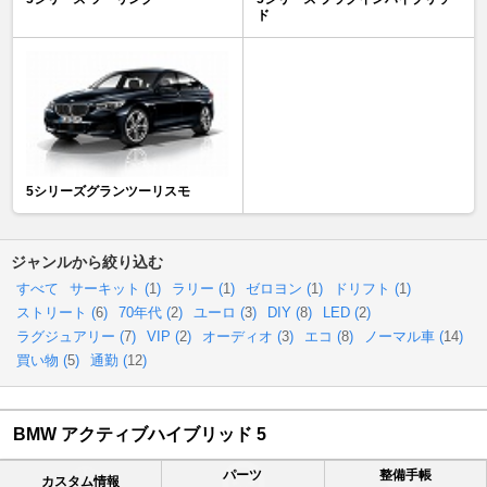
ド
5シリーズグランツーリスモ
ジャンルから絞り込む
すべて
サーキット (
1
)
ラリー (
1
)
ゼロヨン (
1
)
ドリフト (
1
)
ストリート (
6
)
70年代 (
2
)
ユーロ (
3
)
DIY (
8
)
LED (
2
)
ラグジュアリー (
7
)
VIP (
2
)
オーディオ (
3
)
エコ (
8
)
ノーマル車 (
14
)
買い物 (
5
)
通勤 (
12
)
BMW アクティブハイブリッド 5
パーツ
整備手帳
カスタム情報