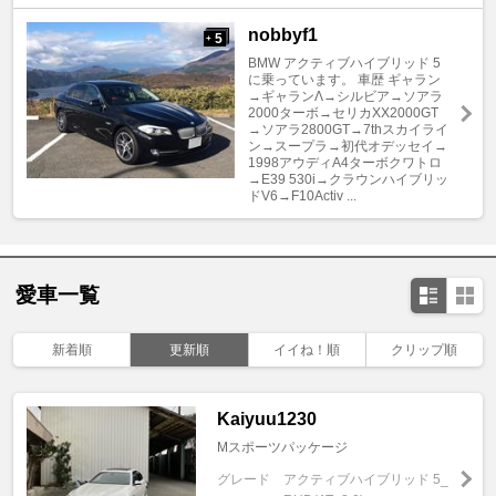
nobbyf1
5
+
BMW アクティブハイブリッド 5
に乗っています。 車歴 ギャラン
→ギャランΛ→シルビア→ソアラ
2000ターボ→セリカXX2000GT
→ソアラ2800GT→7thスカイライ
ン→スープラ→初代オデッセイ→
1998アウディA4ターボクワトロ
→E39 530i→クラウンハイブリッ
ドV6→F10Activ ...
愛車一覧
新着順
更新順
イイね！順
クリップ順
Kaiyuu1230
Mスポーツパッケージ
グレード
アクティブハイブリッド 5_