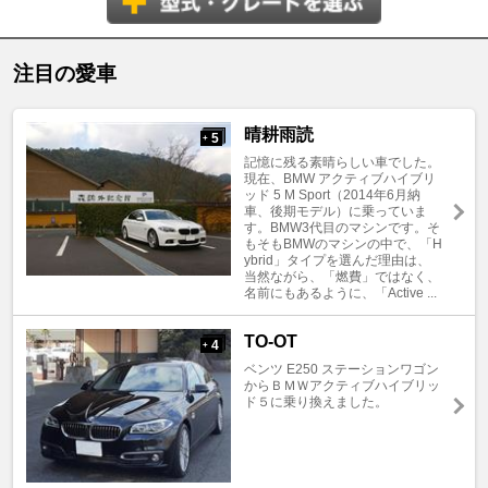
注目の愛車
晴耕雨読
5
+
記憶に残る素晴らしい車でした。
現在、BMW アクティブハイブリ
ッド 5 M Sport（2014年6月納
車、後期モデル）に乗っていま
す。BMW3代目のマシンです。そ
もそもBMWのマシンの中で、「H
ybrid」タイプを選んだ理由は、
当然ながら、「燃費」ではなく、
名前にもあるように、「Active ...
TO-OT
4
+
ベンツ E250 ステーションワゴン
からＢＭＷアクティブハイブリッ
ド５に乗り換えました。