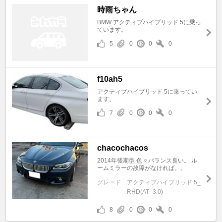
時雨ちゃん
BMW アクティブハイブリッド 5に乗っ
ています。
5
0
0
0
f10ah5
アクティブハイブリッド 5に乗ってい
ます。
7
0
0
0
chacochacos
2014年後期型 色々バランス良い。 ル
ームミラーの故障がなければ。。
グレード
アクティブハイブリッド 5_
RHD(AT_3.0)
8
0
0
0