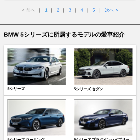
<
前へ
｜
1
｜
2
｜
3
｜
4
｜
5
｜
次へ
>
BMW 5シリーズに所属するモデルの愛車紹介
5シリーズ
5シリーズ セダン
5シリーズ ツーリング
5シリーズ プラグインハイブリッ