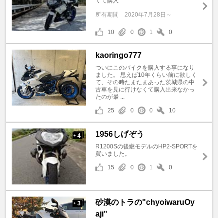
くて購入
所有期間
2020年7月28日～
10
0
1
0
kaoringo777
ついにこのバイクを購入する事になり
ました。 思えば10年くらい前に欲しく
て、その時たまたまあった茨城県の中
古車を見に行けなくて購入出来なかっ
たのが最 ...
25
0
0
10
1956しげぞう
4
+
R1200Sの後継モデルのHP2-SPORTを
買いました。
15
0
1
0
砂漠のトラの"chyoiwaruOy
3
+
aji"