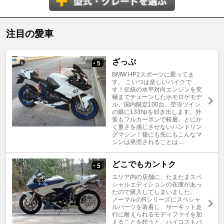
注目の愛車
ざっぷ
5
+
BMW HP2スポーツに乗ってま
す。 こいつは楽しいバイクで
す！伝統の水平対向エンジンを究
極までチューンしたホモロゲモデ
ル。国内限定100台。空冷ツイン
の癖に133hpを叩き出します。外
装もフルカーボンで軽量。とにか
く重さを感じさせないハンドリン
グマシン！後にも先にもこんなマ
シンは発売されることは ...
どこでもカントク
5
+
エリア内の店舗に、たまたまスペ
シャルエディションの在庫があっ
たので購入してしまいました。
ノーマルのRシリーズにスペシャ
ルパーツを装着し、サーキット走
行に耐えられるモディファイを加
えることを想うと、ハイコストパ