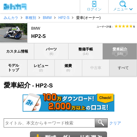
ログイン
メニュー
みんカラ
車種別
BMW
HP2-S
愛車(オーナー)
ユーザー評価：
5
BMW
HP2-S
パーツ
整備手帳
愛車紹介
カスタム情報
(6)
(14)
(15)
モデル
レビュー
燃費
中古車
すべて
トップ
(2)
(0)
愛車紹介
- HP2-S
クリア