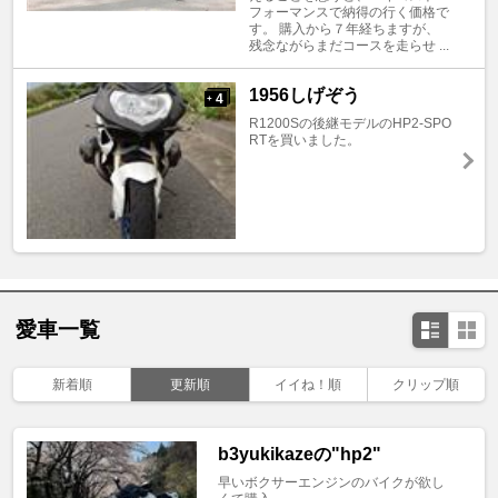
フォーマンスで納得の行く価格で
す。 購入から７年経ちますが、
残念ながらまだコースを走らせ ...
1956しげぞう
4
+
R1200Sの後継モデルのHP2-SPO
RTを買いました。
愛車一覧
新着順
更新順
イイね！順
クリップ順
b3yukikazeの"hp2"
早いボクサーエンジンのバイクが欲し