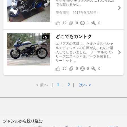
８年落ちのHP２Sを購入 これなら女房
でも乗れるかな。
所有期間
2017年9月29日～
12
0
1
0
どこでもカントク
5
+
エリア内の店舗に、たまたまスペシャ
ルエディションの在庫があったので購
入してしまいました。 ノーマルのRシ
リーズにスペシャルパーツを装着し、
サーキット ...
25
0
0
0
<
前へ
｜
1
｜
2
｜
次へ
>
ジャンルから絞り込む