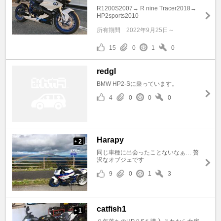
R1200S2007→ R nine Tracer2018→
HP2sports2010
所有期間
2022年9月25日～
15
0
1
0
redgl
BMW HP2-Sに乗っています。
4
0
0
0
Harapy
2
+
同じ車種に出会ったことないなぁ… 贅
沢なオブジェです
9
0
1
3
catfish1
1
+