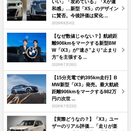
いい」「攻めている」「Xが違
和感」…新型「X5」のデザイン
に賛否。今後評価は変化 ...
2026年8月4日
【なぜ数値じゃない？】航続距
離906kmをマークする新型BM
W「iX3」が“速さ”より“止まり
方”を主張する ...
2026年7月28日
【15分充電で約395km走行】B
MW新型「iX3」発売。最大航続
距離906kmをマークする982万
円の次世 ...
2026年7月23日
【実際どうなの？】「X3」ユー
ザーのリアル評価…「走りが楽