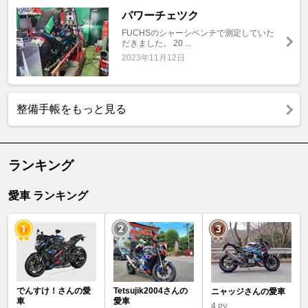
パワーチェツク
FUCHSのシャーシベンチで測定していた
だきました。 20 ...
2023年11月12日
整備手帳をもっと見る
ランキング
愛車 ランキング
でんすけ！さんの愛
Tetsujik2004さんの
ニャッジさんの愛車
車
愛車
4
PV