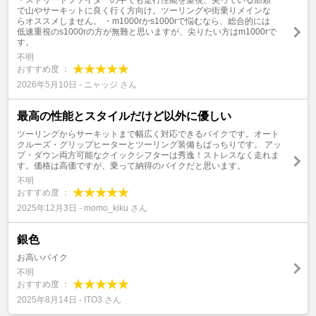
・ストリートファイターの中でも走行性能を重視、尖っている部類
で山やサーキットに良く行く方向け。ツーリングや街乗りメインな
らオススメしません。 ・m1000rかs1000rで悩むなら、総合的には
低速重視のs1000rの方が無難と思いますが、尖りたい方はm1000rで
す。
不明
おすすめ度 ：
2026年5月10日 - ニャッジ さん
最高の性能とスタイルだけど以外に優しい
ツーリングからサーキットまで幅広く対応できるバイクです。オート
クルーズ・グリップヒーターとツーリング装備もばっちりです。 アッ
プ・ダウン両方可能なクイックシフターは秀逸！ストレスなく走れま
す。価格は高価ですが、乗って納得のバイクだと思います。
不明
おすすめ度 ：
2025年12月3日 - momo_kiku さん
銀色
お高いバイク
不明
おすすめ度 ：
2025年8月14日 - ITO3 さん