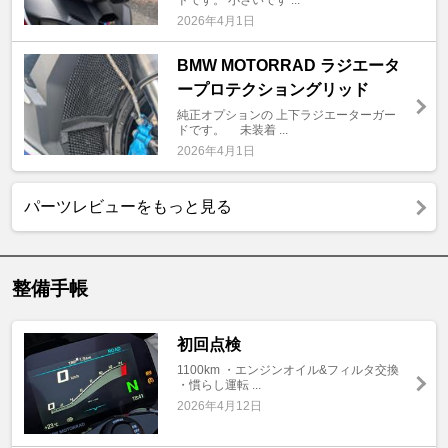
ドです。 小さいです ...
2026年4月1日
BMW MOTORRAD ラジエータ
ープロテクショングリッド
純正オプションの 上下ラジエーターガー
ドです。 未装着 ...
2026年4月1日
パーツレビューをもっと見る
整備手帳
初回点検
1100km ・エンジンオイル&フィルタ交換
・慣らし運転 ...
2026年4月12日