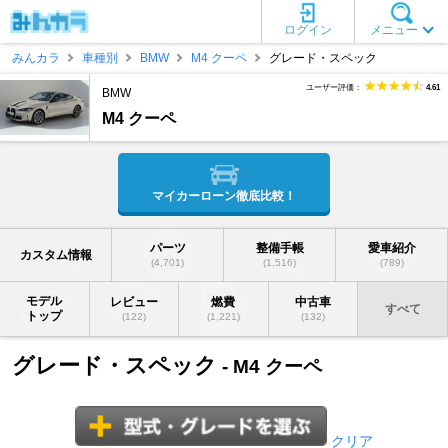
ログイン
メニュー
みんカラ
車種別
BMW
M4 クーペ
グレード・スペック
ユーザー評価：
4.61
BMW
M4 クーペ
マイカーローン徹底比較！
パーツ
整備手帳
愛車紹介
カスタム情報
(4,701)
(1,516)
(789)
モデル
レビュー
燃費
中古車
すべて
トップ
(122)
(1,221)
(132)
グレード・スペック
- M4 クーペ
クリア