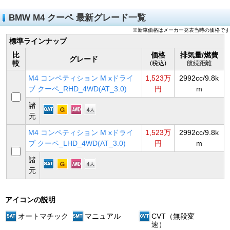
BMW M4 クーペ 最新グレード一覧
※新車価格はメーカー発表当時の価格です
標準ラインナップ
比
価格
排気量/燃費
グレード
較
(税込)
航続距離
M4 コンペティション M xドライ
1,523万
2992cc/9.8k
ブ クーペ_RHD_4WD(AT_3.0)
円
m
諸
元
M4 コンペティション M xドライ
1,523万
2992cc/9.8k
ブ クーペ_LHD_4WD(AT_3.0)
円
m
諸
元
アイコンの説明
オートマチック
マニュアル
CVT（無段変
速）