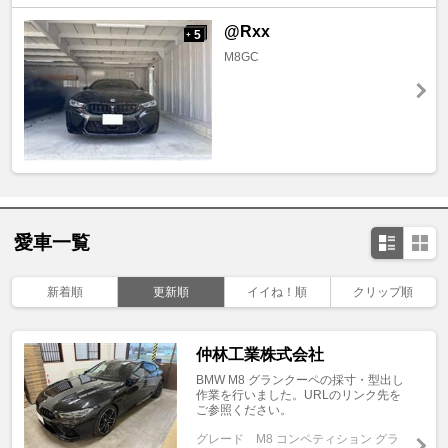
@Rxx
5
+
M8GC
愛車一覧
新着順
更新順
イイね！順
クリップ順
仲林工業株式会社
BMW M8 グランクーペの採寸・型出し
作業を行いました。URLのリンク先を
ご参照ください。
グレード
M8 コンペティション グラ