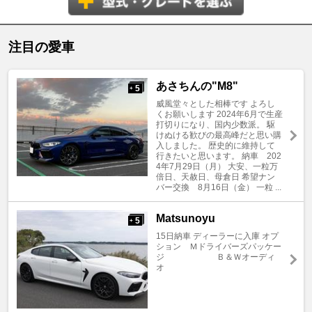
注目の愛車
あさちんの"M8"
5
+
威風堂々とした相棒です よろし
くお願いします 2024年6月で生産
打切りになり、国内少数派。 駆
けぬける歓びの最高峰だと思い購
入しました。 歴史的に維持して
行きたいと思います。 納車 202
4年7月29日（月） 大安、一粒万
倍日、天赦日、母倉日 希望ナン
バー交換 8月16日（金） 一粒 ...
Matsunoyu
5
+
15日納車 ディーラーに入庫 オプ
ション Ｍドライバーズパッケー
ジ Ｂ＆Ｗオーディ
オ