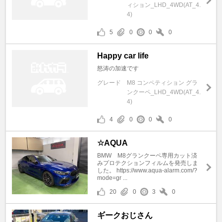
ィション_LHD_4WD(AT_4.
4)
5
0
0
0
Happy car life
怒涛の加速です
グレード
M8 コンペティション グラ
ンクーペ_LHD_4WD(AT_4.
4)
4
0
0
0
☆AQUA
BMW M8グランクーペ専用カット済
みプロテクションフィルムを発売しま
した。 https://www.aqua-alarm.com/?
mode=gr ...
20
0
3
0
ギークおじさん