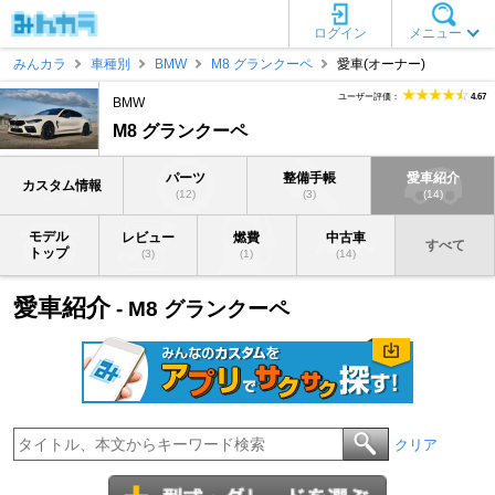
ログイン
メニュー
みんカラ
車種別
BMW
M8 グランクーペ
愛車(オーナー)
ユーザー評価：
4.67
BMW
M8 グランクーペ
パーツ
整備手帳
愛車紹介
カスタム情報
(12)
(3)
(14)
モデル
レビュー
燃費
中古車
すべて
トップ
(3)
(1)
(14)
愛車紹介
- M8 グランクーペ
クリア