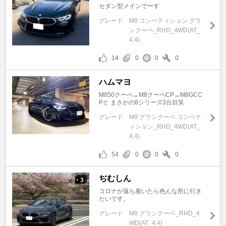
セダン型メインでーす
グレード
M8 コンペティション グラ
ンクーペ_RHD_4WD(AT_
4.4)
14
0
0
0
ハムマヨ
M850クーペ→M8クーペCP→M8GCC
Pと まさかの8シリーズ3台目笑
グレード
M8 グランクーペ コンペテ
ィション_RHD_4WD(AT_
4.4)
54
0
0
0
ぢむしん
3
+
コロナが落ち着いたら色んな所に行き
たいです。
グレード
M8 グランクーペ_RHD_4
WD(AT_4.4)