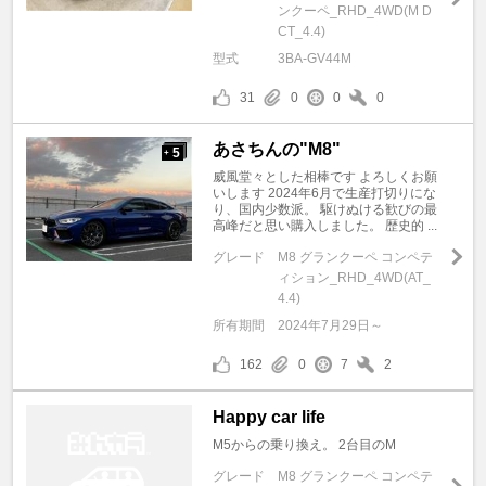
ンクーペ_RHD_4WD(M D
CT_4.4)
型式
3BA-GV44M
31
0
0
0
あさちんの"M8"
5
+
威風堂々とした相棒です よろしくお願
いします 2024年6月で生産打切りにな
り、国内少数派。 駆けぬける歓びの最
高峰だと思い購入しました。 歴史的 ...
グレード
M8 グランクーペ コンペテ
ィション_RHD_4WD(AT_
4.4)
所有期間
2024年7月29日～
162
0
7
2
Happy car life
M5からの乗り換え。 2台目のM
グレード
M8 グランクーペ コンペテ